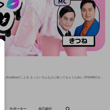
成で
【番組紹介】 KissBeeの冠番組兼ファンコミュニティ!! 私たち、歌って踊れるアイドル KissBeeのことを もっといろんな人に知ってもらうために OPENRECさんに私たちの番組の枠をもらいました！ この番組で私たちがもっと成長して “地上波で冠CM”を目指していきます！ MCにはきつねさんを迎え、様々なゲストもお迎えするかも！ 「育て！KissチャレTV」 隔週火曜日 20:00〜 （※リアルタイムでのご視聴は無料でご覧いただけます。） 【見逃し配信について】 「プチKissプラン」サブスク会員へのご登録で全ての放送（アーカイブ）をご覧いただけます！ さらに豪華な特典も!!! 下記をチェック！ ▼登録はこちらから！ https://www.openrec.tv/subscription/user/kisschare ▼限定コミュニティはこちらから！ https://www.openrec.tv/movie/e5rkvvnv98v
サポーター
自己紹介