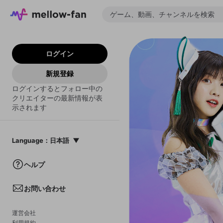
ログイン
新規登録
ログインするとフォロー中の
クリエイターの最新情報が表
示されます
Language
：
日本語
日本語
ヘルプ
English
お問い合わせ
中文(簡体)
한국어
運営会社
利用規約