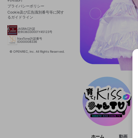
プライバシーポリシー
Cookie及び広告識別番号等に関す
るガイドライン
JASRAC許諾
第9036330001Y45123号
NexTone許諾番号
ID000008336
© OPENREC, inc. All Rights Reserved.
選択
きま
ホーム
動画