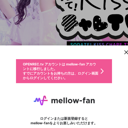
新規登録
OPENREC.tv アカウントは mellow-fan アカウ
OPENREC.tvアカウントはmellow-fanアカウン
パーソナルデータの登録
限定コミュニティ参加方法
ントに移行しました。
トに統合しました。
すでにアカウントをお持ちの方は、ログイン画面
こちらからOPENREC.tvでログイン中のアカウ
からログインしてください。
ント情報を引き継ぐことができます。
動画プレイリストを選択
生年月
固定動画に設定
不適切なユーザーとして報告します
ファンレター
サブスクシェア
OPENREC.tv アカウントは mellow-fan アカウ
@
新規登録
ログイン
か？
年
月
ントに移行しました。
マイページに表示されている動画 (ライブ配信、配信予定、ア
すでにアカウントをお持ちの方は、ログイン画面
ーカイブ、アップロード動画) をページのトップに1つ固定で
育て！KissチャレTV
応援している配信者にファンレターを送ることができま
生年月は登録後に変更できません。
認証コードの入力
できるプレイリストがありません。プレイリストは動画の再生画面で作
からログインしてください。
きます。動画タイトル横のメニューより設定することができま
す。好きなデザインを選んでメッセージを書いたり、エ
ログイン
す。
@
kisschare
ご確認ください
す。
メールアドレスで新規登録
メールアドレスでログイン
問題を選択してください
ールアイテムでデコレーションして、配信者に届けまし
性別
ょう！
メールアドレスにメールを送信しました。30分以内にメ
パスワード再設定
詳しくはこちら
この限定コミュニティは、Discordで提供されています。
入力していただいたメールアドレス
男性
女性
その他
問題を選択してください
※ファンレター機能は有料サービスです。
ール記載の6桁の認証コードを入力してください。
利用規約とプライバシーポリシーが更新されました。
または
または
ポイントが不足しています
フォロー 472
に、パスワード再設定用URLを記載
セッションの有効期限が切れたた
ファンレター
Discordアカウントをお持ちでない方
サービスを利用するには変更後の内容をご確認いただ
わいせつな表現
認証コード
検索履歴をすべて削除しますか？
ブロックリストに追加しますか？
この動画の公開は終了しました
登録したメールアドレスを入力し、送信してください。
お住まいの地域
されたメールを送信しましたのでご
め、ログアウトしました
き、同意していただく必要があります。
X
X
Discordとは？からDiscordにアクセス
mellowポイントの購入に進みますか？
他者を誹謗中傷する表現
0
6
確認ください
ログインまたは新規登録すると
Discordアカウントを作成
キャンセル
mellow-fanをよりお楽しみいただけます。
いいえ
OK
はい
OK
利用規約
を確認しました。
0
500
著作権の侵害
Google
Google
キャプチャ
プレイリスト
フォロー
フォロワー
プレミアム会員に入会
mellow-fan のメールアドレス（mellow-fan.comドメイン
OK