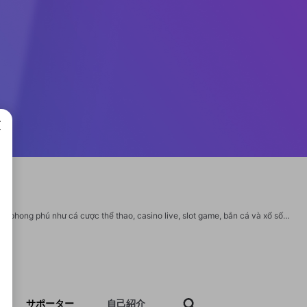
成で
KING88 là cổng game đổi thưởng được nhiều người chơi lựa chọn nhờ kho trò chơi phong phú như cá cược thể thao, casino live, slot game, bắn cá và xổ số. Giao diện KING88 hiện đại, dễ sử dụng trên điện thoại lẫn máy tính, giúp hội viên thao tác nhanh trong từng sảnh chơi. Hệ thống bảo mật được chú trọng, nạp rút xử lý minh bạch và ổn định nhằm bảo vệ quyền lợi người chơi. Các chương trình thưởng tân thủ, hoàn trả định kỳ cùng CSKH 24/7 giúp KING88 mang đến trải nghiệm giải trí an toàn và hấp dẫn.Thông tin liên hệThương hiệu: KING88 Website: https://king88plus.com/ Email: support@king88plus.comHotline: 0974 682 315Địa chỉ: 101 Đ. Xóm Đất, Phường 8, Bình Thới, Hồ Chí Minh, Việt NamZipcode: 700000Hashtags#king88 #king88casino #slotgameking88 #nhacaiking88 #dangkyking88 Website: https://king88plus.com/ https://twitter.com/king88pluscom https://www.pinterest.com/king88pluscom/ https://www.youtube.com/@king88pluscom https://vimeo.com/king88pluscom https://www.twitch.tv/king88pluscom/about
サポーター
自己紹介