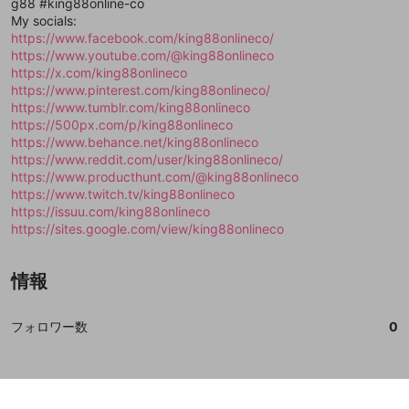
閉じる
ねずみ講やマルチ商法
g88 #king88online-co
動画プレイリストを選択
アカウント作成
で、次にお進みください
で、次にお進みください
My socials:
誤解を招く配信設定
https://www.facebook.com/king88onlineco/
あとで登録
Discordとは？
Discordに参加する
https://www.youtube.com/@king88onlineco
mellow-fanからのお得な情報をメールで受
ゲームの録画禁止区域の配信
https://x.com/king88onlineco
け取る
https://www.pinterest.com/king88onlineco/
改造版・海賊版ソフトの配信
https://www.tumblr.com/king88onlineco
https://500px.com/p/king88onlineco
政治的・宗教的・人種的な内容
https://www.behance.net/king88onlineco
https://www.reddit.com/user/king88onlineco/
その他の問題
https://www.producthunt.com/@king88onlineco
https://www.twitch.tv/king88onlineco
https://issuu.com/king88onlineco
https://sites.google.com/view/king88onlineco
情報
フォロワー数
0