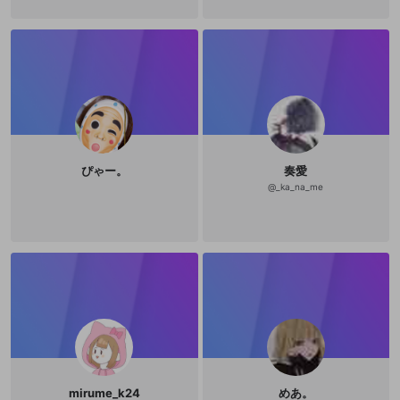
ぴゃー。
奏愛
@
_ka_na_me
mirume_k24
めあ。