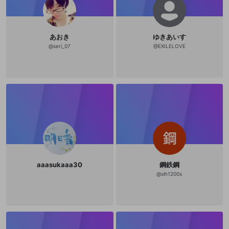
あおき
ゆきあいす
@
seri_07
@
EXILELOVE
aaasukaaa30
鋼鉄鋼
@
xlh1200s