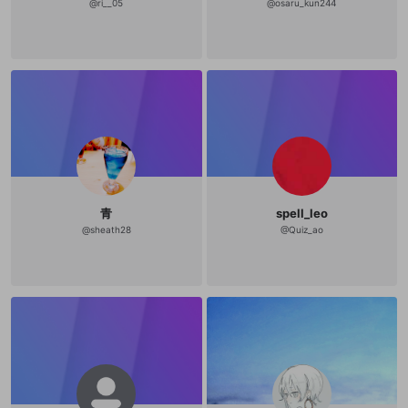
mellow-fanの
mellow-fanの
利用規約
利用規約
・
・
プライバシーポリシー
プライバシーポリシー
・
・
外部
外部
@
ri__05
@
osaru_kun244
登録
外部サービスとのID連携に関する同意事項
サービスとのID連携に関する同意事項
サービスとのID連携に関する同意事項
に同意頂いた上
に同意頂いた上
閉じる
ねずみ講やマルチ商法
動画プレイリストを選択
アカウント作成
で、次にお進みください
で、次にお進みください
誤解を招く配信設定
あとで登録
Discordとは？
Discordに参加する
mellow-fanからのお得な情報をメールで受
ゲームの録画禁止区域の配信
け取る
改造版・海賊版ソフトの配信
政治的・宗教的・人種的な内容
その他の問題
青
spell_leo
@
sheath28
@
Quiz_ao