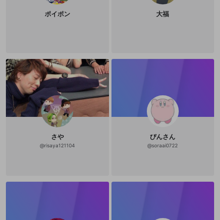
ポイポン
大福
さや
ぴんさん
@
risaya121104
@
soraai0722