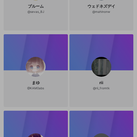
ブルーム
ウェドネズデイ
@
sevas_BJ
@
mahinonw
まゆ
rii
@
KAM0abs
@
rii_fromtk