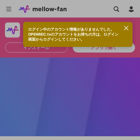
ログイン中のアカウント情報がありませんでした。
快適に視聴するなら、アプリをインストールしよう！
OPENREC.tvのアカウントをお持ちの方は、ログイン
画面からログインしてください。
インストール
アプリで開く