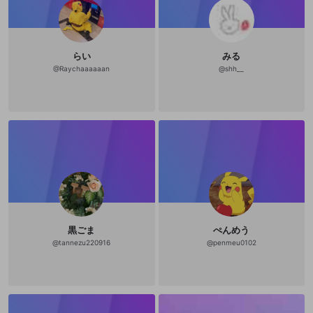
らい
みる
@
Raychaaaaaan
@
shh__
黒ごま
ぺんめう
@
tannezu220916
@
penmeu0102