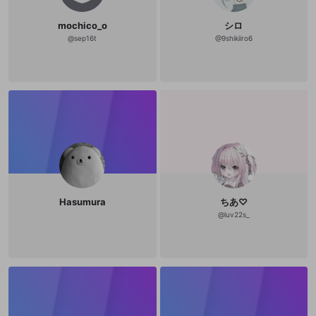
mochico_o
シロ
@
sep16t
@
9shikiiro6
Hasumura
ちあ♡
@
luv22s_