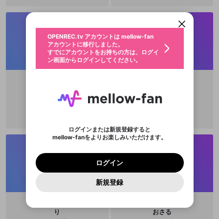
アカウントに移行しました。
カウントに統合しました。
すでにアカウントをお持ちの方は、ログイ
こちらからOPENREC.tvでログイン中のア
動画プレイリストを選択
ン画面からログインしてください。
カウント情報を引き継ぐことができます。
生年月
固定動画に設定
不適切なユーザーとして報告しま
ファンレター
OPENREC.tv アカウントは mellow-fan
サブスクシェア
@
新規登録
ログイン
すか？
年
月
アカウントに移行しました。
マイページに表示されている動画 (ライブ配信、配
認証コードの入力
すでにアカウントをお持ちの方は、ログイ
生年月は登録後に変更できません。
信予定、アーカイブ、アップロード動画) をページ
選択できるプレイリストがありません。
応援している配信者にファンレターを送ることがで
ン画面からログインしてください。
ご確認ください
のトップに1つ固定できます。動画タイトル横のメ
ログイン
プレイリストは動画の再生画面で作成で
きます。好きなデザインを選んでメッセージを書い
ニューより設定することができます。
メールアドレスで新規登録
メールアドレスでログイン
問題を選択してください
この限定コミュニティは、Discordで提供されてい
性別
きます。
たり、エールアイテムでデコレーションして、配信
メールアドレスにメールを送信しました。30分以内
パスワード再設定
ます。
者に届けましょう！
にメール記載の6桁の認証コードを入力してくださ
入力していただいたメールアドレ
男性
女性
その他
利用規約とプライバシーポリシーが更新されま
問題を選択してください
詳しくはこちら
srdn_1009
韻
※ファンレター機能は有料サービスです。
い。
または
または
ポイントが不足しています
した。 サービスを利用するには変更後の内容を
@
kuranbonbon
Discordアカウントをお持ちでない方
スに、パスワード再設定用URLを
セッションの有効期限が切れたた
登録したメールアドレスを入力し、送信してくださ
わいせつな表現
チームメンバーに追加しますか？
ブロックリストに追加しますか？
この動画の公開は終了しました
お住まいの地域
ご確認いただき、同意していただく必要があり
認証コード
い。
記載されたメールを送信しました
め、ログアウトしました
Discordとは？からDiscordにアクセス
X
X
ます。
mellowポイントの購入に進みますか？
他者を誹謗中傷する表現
のでご確認ください
0
6
ログインまたは新規登録すると
Discordアカウントを作成
mellow-fanをよりお楽しみいただけます。
キャンセル
キャンセル
OK
はい
OK
0
500
著作権の侵害
Google
Google
利用規約
プレミアム会員に入会
を確認しました。
OK
いいえ
はい
mellow-fan のメールアドレス（mellow-fan.comド
この画面からDiscordに参加する
利用規約
および
プライバシーポリシー
に同意頂いた上で
ログイン
プライバシーポリシー
を確認しました。
メイン及びcs.openrec.co.jpドメイン）が受信拒否設
次にお進みください。
OK
プライバシーの侵害
ご登録いただいた情報はサービスの向上を目的
ログイン
再設定する
動画プレイリストがありません
定に含まれていないかご確認ください。
Yahoo! JAPAN
Yahoo! JAPAN
Discordは第三者が提供するコミュニティーサービスで、
として使用いたします。
報告された問題については、利用規約に違反しているか
動画プレイリストを選択
パスワードを忘れた方は
こちら
過激な暴力や自傷行為
mellow-fanとは関わりがありません。Discordに関してのお
一部サービスをご利用いただくには、生年月の
どうかをスタッフが確認します。
この機能をむやみに使
新規登録
確認しました
問い合わせにはお答えすることができません。Discordの仕
アカウントをお持ちですか？
アカウントを作成する
登録が必要です。
用することは、利用規約違反になります。
様変更により、限定コミュニティ特典の提供が終了する可能
入力
なりすまし行為
Appleでサインアップ
Appleでサインイン
動画のプレイリストを一つ選択すると、そのプレイ
ご登録いただいた情報は公開されません。
性がありますが、その際の補償は一切行いません。外部サー
リストの動画をマイページの上部にリストで表示す
ビスとのID連携に関する同意事項に同意の上、参加をお願い
閉じる
ることができます。
出会いを誘導する行為
ファンレターを作成
り
おさる
します。
送信