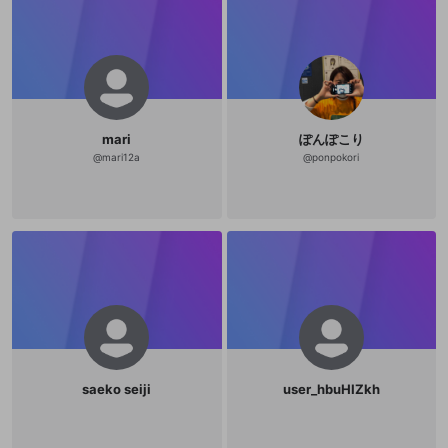
mari
ぽんぽこり
@
mari12a
@
ponpokori
saeko seiji
user_hbuHIZkh