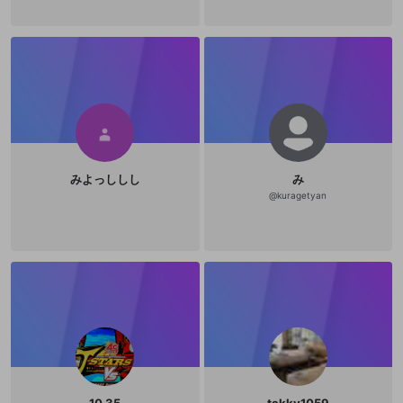
みよっししし
み
@
kuragetyan