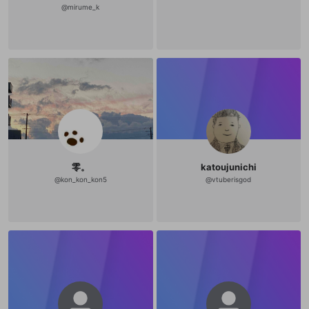
@
mirume_k
零。
katoujunichi
@
kon_kon_kon5
@
vtuberisgod