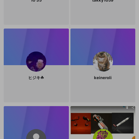
10 35
takky1059
ヒジキ☘
keineroli