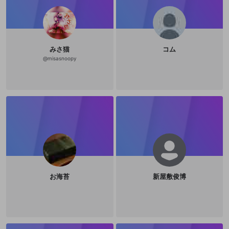
みさ猫
コム
@
misasnoopy
お海苔
新屋敷俊博