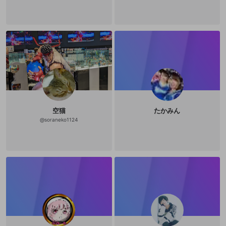
空猫
たかみん
@
soraneko1124