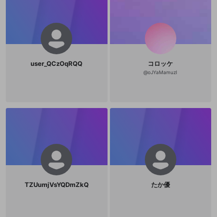
user_QCzOqRQQ
コロッケ
@
oJYaMamuzI
TZUumjVsYQDmZkQ
たか優
新規登録
OPENREC.tv アカウントは mellow-fan
OPENREC.tvアカウントはmellow-fanア
限定コミュニティ参加方法
パーソナルデータの登録