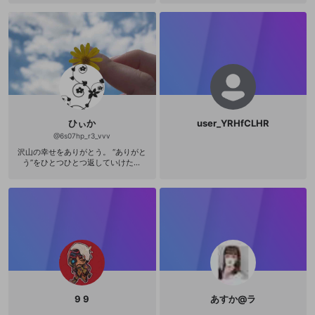
ひぃか
user_YRHfCLHR
@
6s07hp_r3_vvv
沢山の幸せをありがとう。 “ありがと
う”をひとつひとつ返していけたら
な。 *溢れんばかりのありがとうを貴
方に* 見つけてもらえるいつかが来る
ことを願ってIDを貼らせていただき
ます🙇‍♀️ Twitter→@hi_ka_vv6
9 9
あすか@ラ