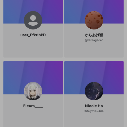
user_EfkrihPD
からあげ猫
@
karaagecat
Fleurs_____
Nicole Ho
@
Skymin2434