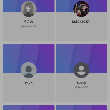
うさみ
M30410171
@
dumbo_95
そらん
ちゃき
@
Jtennis35