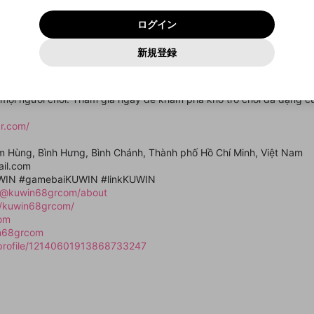
いいえ
はい
利用規約
および
プライバシーポリシー
に同意頂いた上で次にお
この画面からDiscordに参加する
プライバシーポリシー
を確認しました。
及びcs.openrec.co.jpドメイン）が受信拒否設定に含まれて
ログイン
進みください。
OK
プライバシーの侵害
ご登録いただいた情報はサービスの向上を目的として
動画プレイリストがありません
再設定する
いないかご確認ください。
ログイン
Yahoo! JAPAN
Yahoo! JAPAN
使用いたします。
Discordは第三者が提供するコミュニティーサービスで、mellow-
報告された問題については、利用規約に違反しているかどうか
パスワードを忘れた方は
こちら
過激な暴力や自傷行為
確認しました
fanとは関わりがありません。Discordに関してのお問い合わせには
一部サービスをご利用いただくには、生年月の登録が
をスタッフが確認します。
この機能をむやみに使用すること
新規登録
動画プレイリストを選択
お答えすることができません。Discordの仕様変更により、限定コ
アカウントをお持ちですか？
アカウントを作成する
入力
必要です。
は、利用規約違反になります。
Appleでサインアップ
Appleでサインイン
ミュニティ特典の提供が終了する可能性がありますが、その際の補
なりすまし行為
í trực tuyến uy tín, chuyên cung cấp các trò chơi đổi thưởng hấp d
ご登録いただいた情報は公開されません。
償は一切行いません。外部サービスとのID連携に関する同意事項に
動画のプレイリストを一つ選択すると、そのプレイリストの動
 bảo mật tối tân và dịch vụ chăm sóc khách hàng chuyên nghiệp, 68
同意の上、参加をお願いします。
出会いを誘導する行為
閉じる
画をマイページの上部にリストで表示することができます。
mọi người chơi. Tham gia ngay để khám phá kho trò chơi đa dạng 
ファンレターを作成
送信
mellow-fanの
mellow-fanの
利用規約
利用規約
・
・
プライバシーポリシー
プライバシーポリシー
・
・
外部サービ
外部サービ
外部サービスとのID連携に関する同意事項
登録
スとのID連携に関する同意事項
スとのID連携に関する同意事項
に同意頂いた上で、次にお進み
に同意頂いた上で、次にお進み
閉じる
ねずみ講やマルチ商法
アカウント作成
動画プレイリストを選択
gr.com/
ください
ください
Discordとは？
Discordに参加する
誤解を招く配信設定
あとで登録
m Hùng, Bình Hưng, Bình Chánh, Thành phố Hồ Chí Minh, Việt Nam
mellow-fanからのお得な情報をメールで受け取
il.com
ゲームの録画禁止区域の配信
る
WIN #gamebaiKUWIN #linkKUWIN
/@kuwin68grcom/about
改造版・海賊版ソフトの配信
m/kuwin68grcom/
com
政治的・宗教的・人種的な内容
in68grcom
その他の問題
/profile/12140601913868733247