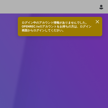
ログイン中のアカウント情報がありませんでした。
OPENREC.tvのアカウントをお持ちの方は、ログイン
画面からログインしてください。