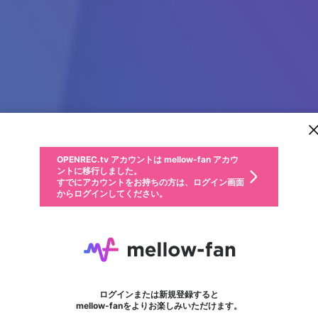
新規登録
OPENREC.tv アカウントは mellow-fan アカウ
OPENREC.tvアカウントはmellow-fanアカウン
パーソナルデータの登録
限定コミュニティ参加方法
ントに移行しました。
トに統合しました。
すでにアカウントをお持ちの方は、ログイン画面
こちらからOPENREC.tvでログイン中のアカウ
からログインしてください。
ント情報を引き継ぐことができます。
動画プレイリストを選択
生年月
固定動画に設定
不適切なユーザーとして報告します
ファンレター
サブスクシェア
OPENREC.tv アカウントは mellow-fan アカウ
@
新規登録
ログイン
か？
年
月
ントに移行しました。
マイページに表示されている動画 (ライブ配信、配信予定、ア
すでにアカウントをお持ちの方は、ログイン画面
ーカイブ、アップロード動画) をページのトップに1つ固定で
Keoviplondon
応援している配信者にファンレターを送ることができま
生年月は登録後に変更できません。
認証コードの入力
できるプレイリストがありません。プレイリストは動画の再生画面で作
からログインしてください。
きます。動画タイトル横のメニューより設定することができま
す。好きなデザインを選んでメッセージを書いたり、エ
ログイン
す。
@
keoviplondon
ご確認ください
す。
メールアドレスで新規登録
メールアドレスでログイン
問題を選択してください
ールアイテムでデコレーションして、配信者に届けまし
性別
ょう！
メールアドレスにメールを送信しました。30分以内にメ
パスワード再設定
詳しくはこちら
この限定コミュニティは、Discordで提供されています。
入力していただいたメールアドレス
男性
女性
その他
問題を選択してください
※ファンレター機能は有料サービスです。
ール記載の6桁の認証コードを入力してください。
利用規約とプライバシーポリシーが更新されました。
または
または
ポイントが不足しています
フォロー
に、パスワード再設定用URLを記載
セッションの有効期限が切れたた
Discordアカウントをお持ちでない方
サービスを利用するには変更後の内容をご確認いただ
わいせつな表現
認証コード
検索履歴をすべて削除しますか？
ブロックリストに追加しますか？
この動画の公開は終了しました
登録したメールアドレスを入力し、送信してください。
お住まいの地域
されたメールを送信しましたのでご
め、ログアウトしました
き、同意していただく必要があります。
X
X
Discordとは？からDiscordにアクセス
mellowポイントの購入に進みますか？
他者を誹謗中傷する表現
0
6
確認ください
ログインまたは新規登録すると
Discordアカウントを作成
キャンセル
mellow-fanをよりお楽しみいただけます。
いいえ
OK
はい
OK
利用規約
を確認しました。
0
500
著作権の侵害
Google
Google
キャプチャ
プレイリスト
フォロー
フォロワー
プレミアム会員に入会
mellow-fan のメールアドレス（mellow-fan.comドメイン
OK