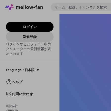
ログイン
新規登録
ログインするとフォロー中の
クリエイターの最新情報が表
示されます
Language
：
日本語
日本語
ヘルプ
English
お問い合わせ
中文(簡体)
한국어
運営会社
利用規約