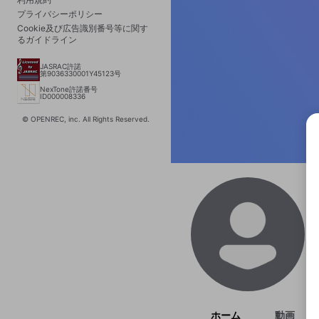
プライバシーポリシー
Cookie及び広告識別番号等に関す
るガイドライン
JASRAC許諾
第9036330001Y45123号
NexTone許諾番号
ID000008336
© OPENREC, inc. All Rights Reserved.
選択
きま
ホーム
動画