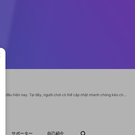
成で
"Kèo Nhà Cái là chuyên trang cung cấp tỷ lệ kèo bóng đá uy tín và chính xác hàng đầu hiện nay. Tại đây, người chơi có thể cập nhật nhanh chóng kèo châu Âu, châu Á, tài xỉu từ các nhà cái lớn. Giao diện thân thiện, dữ liệu minh bạch giúp người dùng dễ dàng phân tích và soi kèo hiệu quả. Thông tin liên hệ: Website: https://keovip.london/ Địa chỉ: 27 Đ. Đông Thành, Tân Đông Hiệp, Dĩ An, Bình Dương, Việt Nam Số Điện Thoại: 0914662190 Email: keoviplondon@gmail.com #keovip #nhacaikeovip #trangchukeovip #linkvaokeovip #keoviplondon https://www.facebook.com/keoviplondon https://www.youtube.com/@keoviplondon https://groups.google.com/g/keoviplondon https://www.pinterest.com/keoviplondon/ https://soundcloud.com/keoviplondon https://medium.com/@keoviplondon/about https://x.com/keoviplondon https://www.tumblr.com/keoviplondon https://vimeo.com/keoviplondon https://www.reddit.com/user/keoviplondon/ https://500px.com/p/keoviplondon?view=photos https://www.vevioz.com/keoviplondon
サポーター
自己紹介