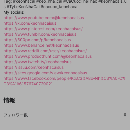
mellow-fanの
mellow-fanの
利用規約
利用規約
・
・
プライバシーポリシー
プライバシーポリシー
・
・
外部
外部
Tag: #keonhacai #keo_nha_cai #CaCuocTheThao #keonhacais_u
登録
外部サービスとのID連携に関する同意事項
サービスとのID連携に関する同意事項
サービスとのID連携に関する同意事項
に同意頂いた上
に同意頂いた上
閉じる
ねずみ講やマルチ商法
s #TyLeKeoNhaCai #cacuoc_keonhacai
動画プレイリストを選択
アカウント作成
で、次にお進みください
で、次にお進みください
My socials:
誤解を招く配信設定
https://www.youtube.com/@keonhacaisus
あとで登録
Discordとは？
Discordに参加する
https://x.com/keonhacaisus
mellow-fanからのお得な情報をメールで受
ゲームの録画禁止区域の配信
https://www.pinterest.com/keonhacaisus/
け取る
https://www.tumblr.com/keonhacaisus
改造版・海賊版ソフトの配信
https://500px.com/p/keonhacaisus
https://www.behance.net/keonhacaisus
政治的・宗教的・人種的な内容
https://www.reddit.com/user/keonhacaisus/
https://www.producthunt.com/@keonhacaisus
その他の問題
https://www.twitch.tv/keonhacaisus
https://issuu.com/keonhacaisus
https://sites.google.com/view/keonhacaisus
https://www.facebook.com/people/K%C3%A8o-Nh%C3%A0-C%
C3%A1i/61576740729021
情報
フォロワー数
0