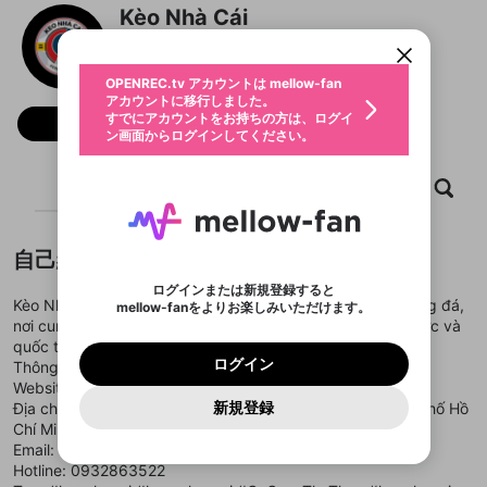
アカウントに移行しました。
カウントに統合しました。
Kèo Nhà Cái
すでにアカウントをお持ちの方は、ログイ
こちらからOPENREC.tvでログイン中のア
動画プレイリストを選択
ン画面からログインしてください。
カウント情報を引き継ぐことができます。
@
keonhacaisus
生年月
固定動画に設定
不適切なユーザーとして報告しま
ファンレター
OPENREC.tv アカウントは mellow-fan
サブスクシェア
@
新規登録
ログイン
すか？
年
月
アカウントに移行しました。
マイページに表示されている動画 (ライブ配信、配
認証コードの入力
すでにアカウントをお持ちの方は、ログイ
生年月は登録後に変更できません。
信予定、アーカイブ、アップロード動画) をページ
フォロー
選択できるプレイリストがありません。
応援している配信者にファンレターを送ることがで
ン画面からログインしてください。
ご確認ください
のトップに1つ固定できます。動画タイトル横のメ
ログイン
プレイリストは動画の再生画面で作成で
きます。好きなデザインを選んでメッセージを書い
ニューより設定することができます。
メールアドレスで新規登録
メールアドレスでログイン
問題を選択してください
この限定コミュニティは、Discordで提供されてい
性別
きます。
たり、エールアイテムでデコレーションして、配信
メールアドレスにメールを送信しました。30分以内
パスワード再設定
ます。
ホーム
動画
キャプチャ
プレイリスト
者に届けましょう！
にメール記載の6桁の認証コードを入力してくださ
入力していただいたメールアドレ
男性
女性
その他
利用規約とプライバシーポリシーが更新されま
問題を選択してください
詳しくはこちら
※ファンレター機能は有料サービスです。
い。
または
または
ポイントが不足しています
した。 サービスを利用するには変更後の内容を
Discordアカウントをお持ちでない方
スに、パスワード再設定用URLを
セッションの有効期限が切れたた
登録したメールアドレスを入力し、送信してくださ
わいせつな表現
ブロックリストに追加しますか？
この動画の公開は終了しました
お住まいの地域
ご確認いただき、同意していただく必要があり
認証コード
い。
記載されたメールを送信しました
め、ログアウトしました
自己紹介
Discordとは？からDiscordにアクセス
X
X
ます。
mellowポイントの購入に進みますか？
他者を誹謗中傷する表現
のでご確認ください
0
6
ログインまたは新規登録すると
Discordアカウントを作成
Kèo Nhà Cái là địa chỉ tin cậy dành cho người hâm mộ bóng đá,
mellow-fanをよりお楽しみいただけます。
キャンセル
OK
OK
0
500
著作権の侵害
Google
Google
利用規約
プレミアム会員に入会
を確認しました。
OK
nơi cung cấp thông tin toàn diện về các giải đấu trong nước và
いいえ
はい
mellow-fan のメールアドレス（mellow-fan.comド
この画面からDiscordに参加する
利用規約
および
プライバシーポリシー
に同意頂いた上で
ログイン
quốc tế.
プライバシーポリシー
を確認しました。
メイン及びcs.openrec.co.jpドメイン）が受信拒否設
次にお進みください。
OK
プライバシーの侵害
ご登録いただいた情報はサービスの向上を目的
ログイン
Thông tin liên hệ:
再設定する
動画プレイリストがありません
定に含まれていないかご確認ください。
Yahoo! JAPAN
Yahoo! JAPAN
Discordは第三者が提供するコミュニティーサービスで、
として使用いたします。
報告された問題については、利用規約に違反しているか
Website:
https://keonhacais.us/
動画プレイリストを選択
パスワードを忘れた方は
こちら
過激な暴力や自傷行為
mellow-fanとは関わりがありません。Discordに関してのお
一部サービスをご利用いただくには、生年月の
どうかをスタッフが確認します。
この機能をむやみに使
新規登録
Địa chỉ: 221 Trần Não, Phường An Khánh, Quận 2, Thành phố Hồ
確認しました
問い合わせにはお答えすることができません。Discordの仕
アカウントをお持ちですか？
アカウントを作成する
登録が必要です。
用することは、利用規約違反になります。
様変更により、限定コミュニティ特典の提供が終了する可能
Chí Minh, Việt Nam
入力
なりすまし行為
Appleでサインアップ
Appleでサインイン
動画のプレイリストを一つ選択すると、そのプレイ
ご登録いただいた情報は公開されません。
性がありますが、その際の補償は一切行いません。外部サー
Email: keonhacaisus@gmail.com
リストの動画をマイページの上部にリストで表示す
ビスとのID連携に関する同意事項に同意の上、参加をお願い
閉じる
Hotline: 0932863522
ることができます。
出会いを誘導する行為
ファンレターを作成
します。
送信