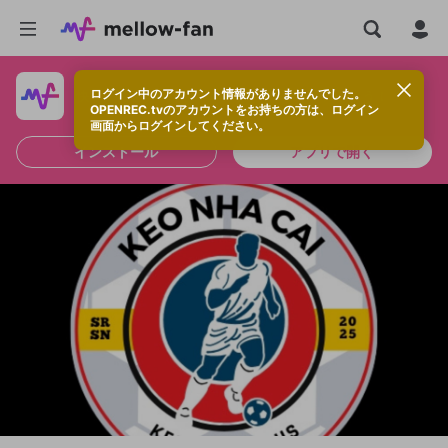
ログイン中のアカウント情報がありませんでした。
快適に視聴するなら、アプリをインストールしよう！
OPENREC.tvのアカウントをお持ちの方は、ログイン
画面からログインしてください。
インストール
アプリで開く
新規登録
OPENREC.tv アカウントは mellow-fan
OPENREC.tvアカウントはmellow-fanア
限定コミュニティ参加方法
パーソナルデータの登録