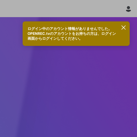
ログイン中のアカウント情報がありませんでした。
OPENREC.tvのアカウントをお持ちの方は、ログイン
画面からログインしてください。