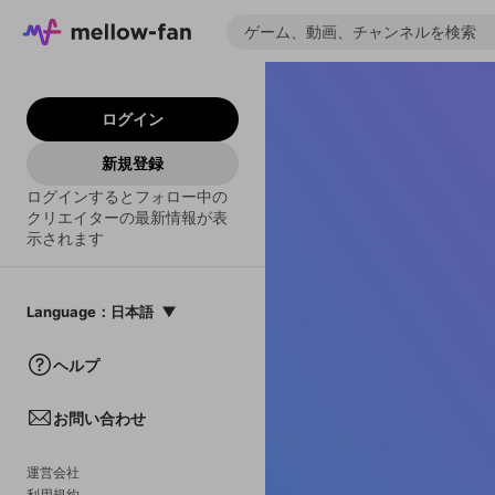
ログイン
新規登録
ログインするとフォロー中の
クリエイターの最新情報が表
示されます
Language
：
日本語
日本語
ヘルプ
English
お問い合わせ
中文(簡体)
한국어
運営会社
利用規約