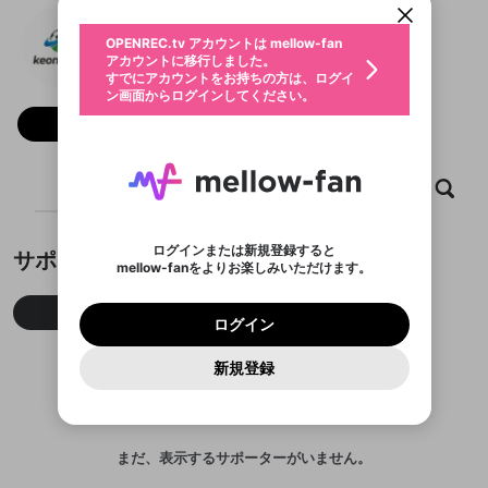
動画プレイリストを選択
生年月
Keonhacai5
固定動画に設定
不適切なユーザーとして報告しま
ファンレター
OPENREC.tv アカウントは mellow-fan
サブスクシェア
@
keonhacai5support
@
新規登録
ログイン
すか？
年
月
アカウントに移行しました。
マイページに表示されている動画 (ライブ配信、配
認証コードの入力
すでにアカウントをお持ちの方は、ログイ
生年月は登録後に変更できません。
信予定、アーカイブ、アップロード動画) をページ
選択できるプレイリストがありません。
応援している配信者にファンレターを送ることがで
ン画面からログインしてください。
ご確認ください
のトップに1つ固定できます。動画タイトル横のメ
ログイン
プレイリストは動画の再生画面で作成で
きます。好きなデザインを選んでメッセージを書い
ニューより設定することができます。
メールアドレスで新規登録
メールアドレスでログイン
問題を選択してください
フォロー
この限定コミュニティは、Discordで提供されてい
性別
きます。
たり、エールアイテムでデコレーションして、配信
メールアドレスにメールを送信しました。30分以内
パスワード再設定
ます。
者に届けましょう！
にメール記載の6桁の認証コードを入力してくださ
入力していただいたメールアドレ
男性
女性
その他
利用規約とプライバシーポリシーが更新されま
問題を選択してください
詳しくはこちら
※ファンレター機能は有料サービスです。
い。
または
または
ポイントが不足しています
した。 サービスを利用するには変更後の内容を
Discordアカウントをお持ちでない方
スに、パスワード再設定用URLを
セッションの有効期限が切れたた
ホーム
動画
キャプチャ
プレイリスト
登録したメールアドレスを入力し、送信してくださ
わいせつな表現
ブロックリストに追加しますか？
この動画の公開は終了しました
お住まいの地域
ご確認いただき、同意していただく必要があり
認証コード
い。
記載されたメールを送信しました
め、ログアウトしました
Discordとは？からDiscordにアクセス
X
X
ます。
mellowポイントの購入に進みますか？
他者を誹謗中傷する表現
のでご確認ください
0
6
ログインまたは新規登録すると
サポーター
Discordアカウントを作成
mellow-fanをよりお楽しみいただけます。
キャンセル
OK
OK
0
500
著作権の侵害
Google
Google
利用規約
プレミアム会員に入会
を確認しました。
OK
いいえ
はい
mellow-fan のメールアドレス（mellow-fan.comド
この画面からDiscordに参加する
利用規約
および
プライバシーポリシー
に同意頂いた上で
ログイン
プライバシーポリシー
を確認しました。
今月
先月
累積
メイン及びcs.openrec.co.jpドメイン）が受信拒否設
次にお進みください。
OK
プライバシーの侵害
ご登録いただいた情報はサービスの向上を目的
ログイン
再設定する
動画プレイリストがありません
定に含まれていないかご確認ください。
Yahoo! JAPAN
Yahoo! JAPAN
Discordは第三者が提供するコミュニティーサービスで、
として使用いたします。
報告された問題については、利用規約に違反しているか
動画プレイリストを選択
パスワードを忘れた方は
こちら
過激な暴力や自傷行為
mellow-fanとは関わりがありません。Discordに関してのお
一部サービスをご利用いただくには、生年月の
どうかをスタッフが確認します。
この機能をむやみに使
新規登録
確認しました
問い合わせにはお答えすることができません。Discordの仕
アカウントをお持ちですか？
アカウントを作成する
登録が必要です。
用することは、利用規約違反になります。
様変更により、限定コミュニティ特典の提供が終了する可能
入力
なりすまし行為
Appleでサインアップ
Appleでサインイン
動画のプレイリストを一つ選択すると、そのプレイ
ご登録いただいた情報は公開されません。
性がありますが、その際の補償は一切行いません。外部サー
リストの動画をマイページの上部にリストで表示す
ビスとのID連携に関する同意事項に同意の上、参加をお願い
閉じる
ることができます。
出会いを誘導する行為
ファンレターを作成
します。
送信
mellow-fanの
mellow-fanの
利用規約
利用規約
・
・
プライバシーポリシー
プライバシーポリシー
・
・
外部
外部
まだ、表示するサポーターがいません。
登録
外部サービスとのID連携に関する同意事項
サービスとのID連携に関する同意事項
サービスとのID連携に関する同意事項
に同意頂いた上
に同意頂いた上
閉じる
ねずみ講やマルチ商法
動画プレイリストを選択
アカウント作成
で、次にお進みください
で、次にお進みください