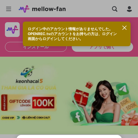
ログイン中のアカウント情報がありませんでした。
快適に視聴するなら、アプリをインストールしよう！
OPENREC.tvのアカウントをお持ちの方は、ログイン
画面からログインしてください。
インストール
アプリで開く
新規登録
OPENREC.tv アカウントは mellow-fan
OPENREC.tvアカウントはmellow-fanア
限定コミュニティ参加方法
パーソナルデータの登録
アカウントに移行しました。
カウントに統合しました。
すでにアカウントをお持ちの方は、ログイ
こちらからOPENREC.tvでログイン中のア
ン画面からログインしてください。
カウント情報を引き継ぐことができます。