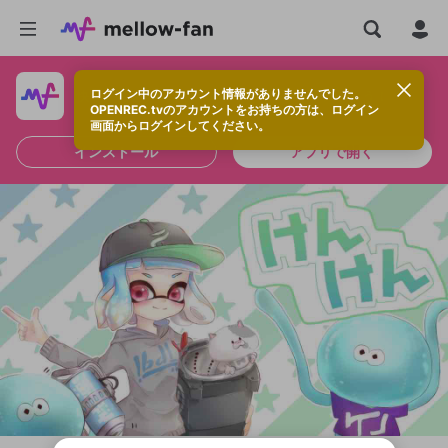
ログイン中のアカウント情報がありませんでした。
快適に視聴するなら、アプリをインストールしよう！
OPENREC.tvのアカウントをお持ちの方は、ログイン
画面からログインしてください。
インストール
アプリで開く
新規登録
OPENREC.tv アカウントは mellow-fan
OPENREC.tvアカウントはmellow-fanア
限定コミュニティ参加方法
パーソナルデータの登録
アカウントに移行しました。
カウントに統合しました。
すでにアカウントをお持ちの方は、ログイ
こちらからOPENREC.tvでログイン中のア
ン画面からログインしてください。
カウント情報を引き継ぐことができます。