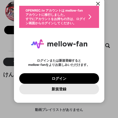
動画プレイリストを選択
生年月
けんけん
固定動画に設定
不適切なユーザーとして報告しま
ファンレター
OPENREC.tv アカウントは mellow-fan
サブスクシェア
@
kenken_2929
けんけんのXヘ
@
新規登録
ログイン
すか？
年
月
アカウントに移行しました。
マイページに表示されている動画 (ライブ配信、配
認証コードの入力
すでにアカウントをお持ちの方は、ログイ
生年月は登録後に変更できません。
信予定、アーカイブ、アップロード動画) をページ
選択できるプレイリストがありません。
応援している配信者にファンレターを送ることがで
ン画面からログインしてください。
ご確認ください
のトップに1つ固定できます。動画タイトル横のメ
ログイン
プレイリストは動画の再生画面で作成で
きます。好きなデザインを選んでメッセージを書い
ニューより設定することができます。
メールアドレスで新規登録
メールアドレスでログイン
問題を選択してください
フォロー 255
この限定コミュニティは、Discordで提供されてい
性別
きます。
たり、エールアイテムでデコレーションして、配信
メールアドレスにメールを送信しました。30分以内
パスワード再設定
ます。
者に届けましょう！
にメール記載の6桁の認証コードを入力してくださ
入力していただいたメールアドレ
男性
女性
その他
利用規約とプライバシーポリシーが更新されま
問題を選択してください
詳しくはこちら
※ファンレター機能は有料サービスです。
い。
または
または
ポイントが不足しています
した。 サービスを利用するには変更後の内容を
Discordアカウントをお持ちでない方
スに、パスワード再設定用URLを
セッションの有効期限が切れたた
ホーム
動画
キャプチャ
プレイリスト
登録したメールアドレスを入力し、送信してくださ
わいせつな表現
ブロックリストに追加しますか？
この動画の公開は終了しました
お住まいの地域
ご確認いただき、同意していただく必要があり
認証コード
い。
記載されたメールを送信しました
め、ログアウトしました
Discordとは？からDiscordにアクセス
X
X
ます。
mellowポイントの購入に進みますか？
他者を誹謗中傷する表現
のでご確認ください
0
6
ログインまたは新規登録すると
すべて
動画
キャプチャ
Discordアカウントを作成
mellow-fanをよりお楽しみいただけます。
キャンセル
OK
OK
0
500
著作権の侵害
Google
Google
利用規約
プレミアム会員に入会
を確認しました。
OK
いいえ
はい
mellow-fan のメールアドレス（mellow-fan.comド
この画面からDiscordに参加する
利用規約
および
プライバシーポリシー
に同意頂いた上で
ログイン
けんけんが作成した動画プレイリスト
プライバシーポリシー
を確認しました。
メイン及びcs.openrec.co.jpドメイン）が受信拒否設
次にお進みください。
OK
プライバシーの侵害
ご登録いただいた情報はサービスの向上を目的
ログイン
再設定する
動画プレイリストがありません
定に含まれていないかご確認ください。
Yahoo! JAPAN
Yahoo! JAPAN
Discordは第三者が提供するコミュニティーサービスで、
として使用いたします。
報告された問題については、利用規約に違反しているか
動画プレイリストを選択
パスワードを忘れた方は
こちら
過激な暴力や自傷行為
mellow-fanとは関わりがありません。Discordに関してのお
一部サービスをご利用いただくには、生年月の
どうかをスタッフが確認します。
この機能をむやみに使
新規登録
確認しました
問い合わせにはお答えすることができません。Discordの仕
アカウントをお持ちですか？
アカウントを作成する
登録が必要です。
用することは、利用規約違反になります。
様変更により、限定コミュニティ特典の提供が終了する可能
入力
なりすまし行為
Appleでサインアップ
Appleでサインイン
動画のプレイリストを一つ選択すると、そのプレイ
ご登録いただいた情報は公開されません。
性がありますが、その際の補償は一切行いません。外部サー
リストの動画をマイページの上部にリストで表示す
ビスとのID連携に関する同意事項に同意の上、参加をお願い
閉じる
ることができます。
出会いを誘導する行為
ファンレターを作成
します。
送信
mellow-fanの
mellow-fanの
利用規約
利用規約
・
・
プライバシーポリシー
プライバシーポリシー
・
・
外部
外部
動画プレイリストがありません
登録
外部サービスとのID連携に関する同意事項
サービスとのID連携に関する同意事項
サービスとのID連携に関する同意事項
に同意頂いた上
に同意頂いた上
閉じる
ねずみ講やマルチ商法
動画プレイリストを選択
アカウント作成
で、次にお進みください
で、次にお進みください