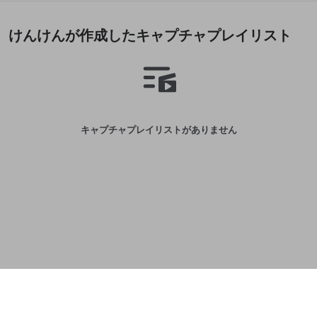
誤解を招く配信設定
あとで登録
Discordとは？
Discordに参加する
けんけんが作成したキャプチャプレイリスト
mellow-fanからのお得な情報をメールで受
ゲームの録画禁止区域の配信
け取る
改造版・海賊版ソフトの配信
政治的・宗教的・人種的な内容
その他の問題
キャプチャプレイリストがありません