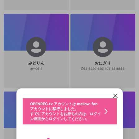
みどりん
おにぎり
新規登録
@
m0617
@
14153201510140416516556
OPENREC.tv アカウントは mellow-fan
OPENREC.tvアカウントはmellow-fanア
限定コミュニティ参加方法
パーソナルデータの登録
アカウントに移行しました。
カウントに統合しました。
すでにアカウントをお持ちの方は、ログイ
こちらからOPENREC.tvでログイン中のア
動画プレイリストを選択
ン画面からログインしてください。
カウント情報を引き継ぐことができます。
生年月
固定動画に設定
不適切なユーザーとして報告しま
ファンレター
OPENREC.tv アカウントは mellow-fan
サブスクシェア
@
新規登録
ログイン
すか？
年
月
アカウントに移行しました。
マイページに表示されている動画 (ライブ配信、配
認証コードの入力
すでにアカウントをお持ちの方は、ログイ
生年月は登録後に変更できません。
信予定、アーカイブ、アップロード動画) をページ
選択できるプレイリストがありません。
応援している配信者にファンレターを送ることがで
ン画面からログインしてください。
ご確認ください
のトップに1つ固定できます。動画タイトル横のメ
ログイン
プレイリストは動画の再生画面で作成で
きます。好きなデザインを選んでメッセージを書い
ニューより設定することができます。
メールアドレスで新規登録
メールアドレスでログイン
問題を選択してください
この限定コミュニティは、Discordで提供されてい
性別
きます。
たり、エールアイテムでデコレーションして、配信
メールアドレスにメールを送信しました。30分以内
パスワード再設定
ます。
者に届けましょう！
にメール記載の6桁の認証コードを入力してくださ
入力していただいたメールアドレ
男性
女性
その他
利用規約とプライバシーポリシーが更新されま
問題を選択してください
詳しくはこちら