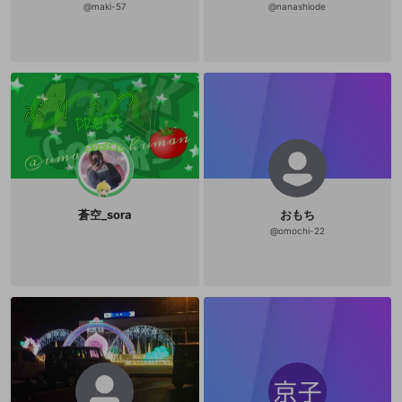
@
maki-57
@
nanashiode
蒼空_sora
おもち
@
omochi-22