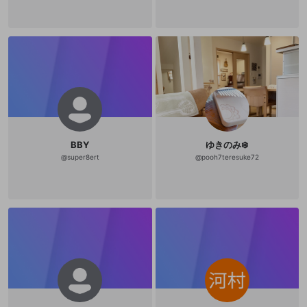
BBY
ゆきのみ❄️
@
super8ert
@
pooh7teresuke72