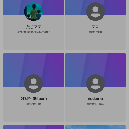
たじママ
マコ
@
yoshi10kei8kyo4mama
@
smmtm
아일린 (Eileen)
nodame
@
eileen_liel
@
megu1104