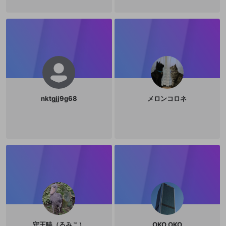
nktgjj9g68
メロンコロネ
守王暁（るみこ）
OKO OKO