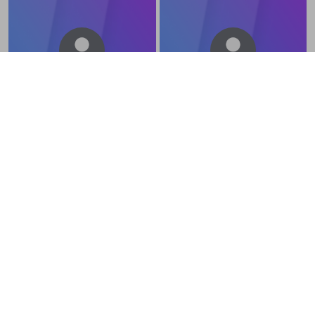
かずちゃん
虹色えり
@
kazue04
@
eri666
宜しくお願いします
masakosama
user_IYABNQVS
@
madamulee