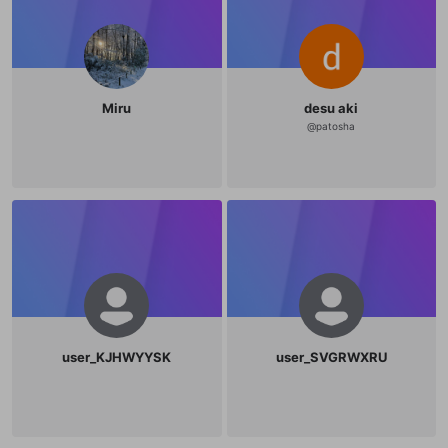
Miru
desu aki
@
patosha
user_KJHWYYSK
user_SVGRWXRU