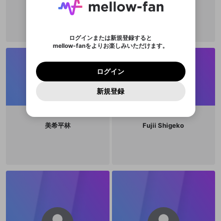
※ファンレター機能は有料サービスです。
ミホミホ
user_YPKXLTSO
い。
または
または
ポイントが不足しています
した。 サービスを利用するには変更後の内容を
Discordアカウントをお持ちでない方
スに、パスワード再設定用URLを
セッションの有効期限が切れたた
登録したメールアドレスを入力し、送信してくださ
わいせつな表現
チームメンバーに追加しますか？
ブロックリストに追加しますか？
この動画の公開は終了しました
お住まいの地域
ご確認いただき、同意していただく必要があり
認証コード
い。
記載されたメールを送信しました
め、ログアウトしました
Discordとは？からDiscordにアクセス
X
X
ます。
mellowポイントの購入に進みますか？
他者を誹謗中傷する表現
のでご確認ください
0
6
ログインまたは新規登録すると
Discordアカウントを作成
mellow-fanをよりお楽しみいただけます。
キャンセル
キャンセル
OK
はい
OK
0
500
著作権の侵害
Google
Google
利用規約
プレミアム会員に入会
を確認しました。
OK
いいえ
はい
mellow-fan のメールアドレス（mellow-fan.comド
この画面からDiscordに参加する
利用規約
および
プライバシーポリシー
に同意頂いた上で
ログイン
プライバシーポリシー
を確認しました。
メイン及びcs.openrec.co.jpドメイン）が受信拒否設
次にお進みください。
OK
プライバシーの侵害
ご登録いただいた情報はサービスの向上を目的
ログイン
再設定する
動画プレイリストがありません
定に含まれていないかご確認ください。
Yahoo! JAPAN
Yahoo! JAPAN
Discordは第三者が提供するコミュニティーサービスで、
として使用いたします。
報告された問題については、利用規約に違反しているか
動画プレイリストを選択
パスワードを忘れた方は
こちら
過激な暴力や自傷行為
mellow-fanとは関わりがありません。Discordに関してのお
一部サービスをご利用いただくには、生年月の
どうかをスタッフが確認します。
この機能をむやみに使
新規登録
確認しました
問い合わせにはお答えすることができません。Discordの仕
アカウントをお持ちですか？
アカウントを作成する
登録が必要です。
用することは、利用規約違反になります。
様変更により、限定コミュニティ特典の提供が終了する可能
入力
なりすまし行為
Appleでサインアップ
Appleでサインイン
動画のプレイリストを一つ選択すると、そのプレイ
ご登録いただいた情報は公開されません。
性がありますが、その際の補償は一切行いません。外部サー
リストの動画をマイページの上部にリストで表示す
ビスとのID連携に関する同意事項に同意の上、参加をお願い
閉じる
ることができます。
出会いを誘導する行為
ファンレターを作成
します。
美希平林
Fujii Shigeko
送信
mellow-fanの
mellow-fanの
利用規約
利用規約
・
・
プライバシーポリシー
プライバシーポリシー
・
・
外部
外部
登録
外部サービスとのID連携に関する同意事項
サービスとのID連携に関する同意事項
サービスとのID連携に関する同意事項
に同意頂いた上
に同意頂いた上
閉じる
ねずみ講やマルチ商法
動画プレイリストを選択
アカウント作成
で、次にお進みください
で、次にお進みください
誤解を招く配信設定
あとで登録
Discordとは？
Discordに参加する
mellow-fanからのお得な情報をメールで受
ゲームの録画禁止区域の配信
け取る
改造版・海賊版ソフトの配信
政治的・宗教的・人種的な内容