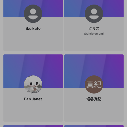
iku kato
クリス
@
christomomi
Fan Janet
増谷真紀