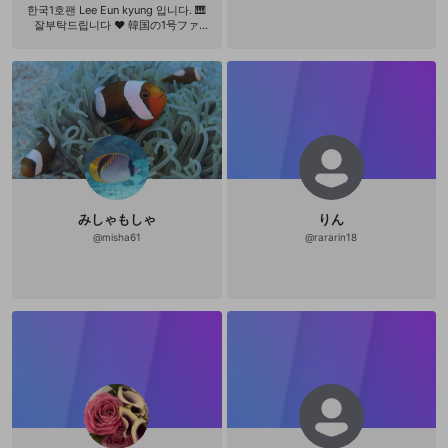
てくれてると思う😭✨ ありがとう🙏
한국1호팬 Lee Eun kyung 입니다. 🎹
잘부탁드립니다 ❤️ 韓国の1号ファ
ン、Lee Eun kyungです。 🎹 よろし
くお願いします❤️
みしゃもしゃ
りん
@
misha61
@
rararin18