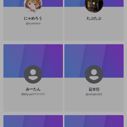
にゃめろう
たぷたぷ
@
nyamero
みーたん
김보민
@
Miyuki111111111
@
vkfqkfxl33