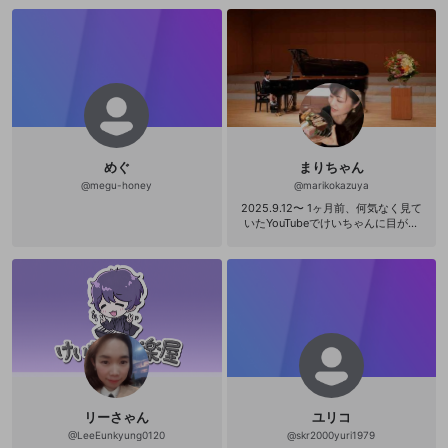
uega de Los Friday Night Funkin y T
ambien pues Viendo Chepirito y el l
a Serie El Chavo del 8 pues fue el P
rograma Méxicano puedes A Seguir
en Houston Texas en mi Casa i tam
bién los Amigos Mexicanos en la Ci
udad de México en Monterrey en la
Ciudad Juarez y Veracruz Hello my
people, we're here with a new vide
o for my channel. I'm Mexican and
American. But I'm playing Friday Ni
めぐ
まりちゃん
ght Funkin and also watching Chep
irito. And the series El Chavo del 8,
@
megu-honey
@
marikokazuya
well, that was the Mexican show. Y
2025.9.12〜 1ヶ月前、何気なく見て
ou can follow it in Houston, Texas,
いたYouTubeでけいちゃんに目が止
at my house. Live my Friends Mexic
まり、引き込まれ…何かの呪いかと思
an for Mexico City Monterrey Juare
うくらい朝から晩までYouTubeを見
z City Veracruz
尽くす夏を過ごしました。 YouTube
を完走したあと秘密基地というファ
ンクラブを知り、過去の配信を制
覇。 もっとけいちゃんを知りたい！
という欲は止まらず、楽屋に入りま
した。 スイートの配信を含め、全て
のアーカイブを見終わった翌日が、
初めてリアタイ参加できる配信日
で。 そのタイミングも運命的だった
けど、まさかその配信で自分の名前
リーさゃん
ユリコ
を呼ばれるとは！！😭 幸運の神様が
いるとしたら、絶対今私に笑いかけ
@
LeeEunkyung0120
@
skr2000yuri1979