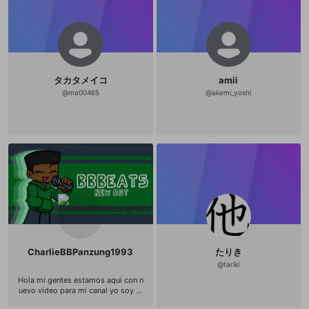
タカタメイコ
amii
@
ma00465
@
akemi_yoshi
CharlieBBPanzung1993
たりき
@
tariki
Hola mi gentes estamos aqui con n
uevo video para mi canal yo soy M
éxicano y Americanos y pero pues j