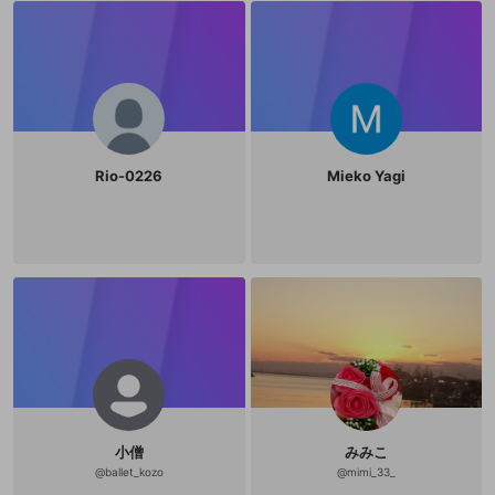
Rio-0226
Mieko Yagi
小僧
みみこ
@
ballet_kozo
@
mimi_33_