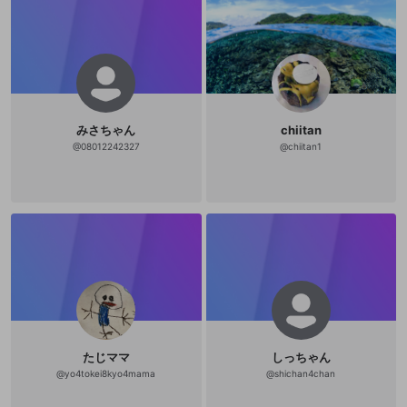
みさちゃん
chiitan
@
08012242327
@
chiitan1
たじママ
しっちゃん
@
yo4tokei8kyo4mama
@
shichan4chan