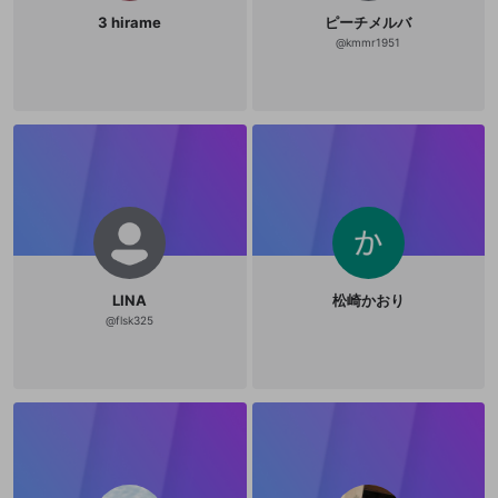
3 hirame
ピーチメルバ
@
kmmr1951
LINA
松崎かおり
@
flsk325