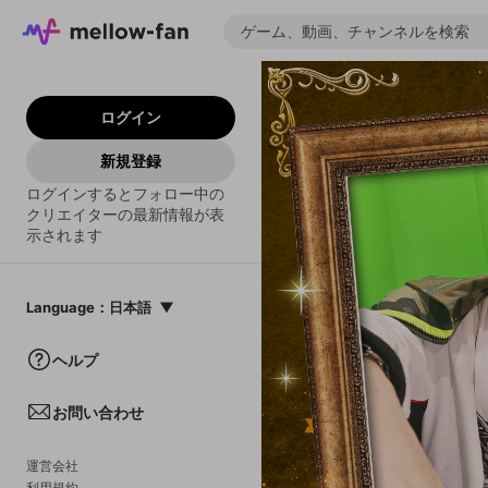
ログイン
新規登録
ログインするとフォロー中の
クリエイターの最新情報が表
示されます
Language
：
日本語
日本語
ヘルプ
English
お問い合わせ
中文(簡体)
한국어
運営会社
利用規約