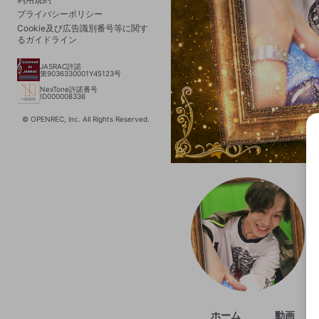
プライバシーポリシー
Cookie及び広告識別番号等に関す
るガイドライン
JASRAC許諾
第9036330001Y45123号
NexTone許諾番号
ID000008336
© OPENREC, inc. All Rights Reserved.
選択
きま
ホーム
動画