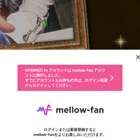
新規登録
OPENREC.tv アカウントは mellow-fan アカウ
OPENREC.tvアカウントはmellow-fanアカウン
投稿を作成
パーソナルデータの登録
限定コミュニティ参加方法
ントに移行しました。
トに統合しました。
すでにアカウントをお持ちの方は、ログイン画面
こちらからOPENREC.tvでログイン中のアカウ
からログインしてください。
ント情報を引き継ぐことができます。
動画プレイリストを選択
全体公開
生年月
固定動画に設定
不適切なユーザーとして報告します
ファンレター
サブスクシェア
全体公開
OPENREC.tv アカウントは mellow-fan アカウ
@
新規登録
ログイン
か？
年
月
0
50
ントに移行しました。
マイページに表示されている動画 (ライブ配信、配信予定、ア
すでにアカウントをお持ちの方は、ログイン画面
ーカイブ、アップロード動画) をページのトップに1つ固定で
神尾晋一郎
応援している配信者にファンレターを送ることができま
プラン1「ブックプラン」以上
生年月は登録後に変更できません。
認証コードの入力
できるプレイリストがありません。プレイリストは動画の再生画面で作
からログインしてください。
きます。動画タイトル横のメニューより設定することができま
す。好きなデザインを選んでメッセージを書いたり、エ
ログイン
す。
@
kamioshinichiro
ご確認ください
す。
メールアドレスで新規登録
メールアドレスでログイン
問題を選択してください
ールアイテムでデコレーションして、配信者に届けまし
プラン2「シルクハットプラン」以上
性別
ょう！
メールアドレスにメールを送信しました。30分以内にメ
パスワード再設定
詳しくはこちら
この限定コミュニティは、Discordで提供されています。
入力していただいたメールアドレス
男性
女性
その他
問題を選択してください
※ファンレター機能は有料サービスです。
ール記載の6桁の認証コードを入力してください。
この投稿を固定しますか？
利用規約とプライバシーポリシーが更新されました。
サブスクに入会するとこのコンテン
または
または
ポイントが不足しています
投稿を削除しますか？
フォロー 7,419
に、パスワード再設定用URLを記載
セッションの有効期限が切れたた
サブスク情報
チャンネルスターコレク
Discordアカウントをお持ちでない方
サービスを利用するには変更後の内容をご確認いただ
わいせつな表現
0
250
認証コード
ツを表示することができます。サブ
検索履歴をすべて削除しますか？
ブロックリストに追加しますか？
この動画の公開は終了しました
登録したメールアドレスを入力し、送信してください。
お住まいの地域
されたメールを送信しましたのでご
め、ログアウトしました
き、同意していただく必要があります。
X
X
今固定している投稿は解除され、この投稿を固定しま
Discordとは？からDiscordにアクセス
スク情報ページに進みますか？
投稿を削除すると、元に戻すことはできません。
mellowポイントの購入に進みますか？
他者を誹謗中傷する表現
0
6
す。
確認ください
ログインまたは新規登録すると
Discordアカウントを作成
キャンセル
mellow-fanをよりお楽しみいただけます。
いいえ
OK
はい
OK
利用規約
を確認しました。
0
500
著作権の侵害
Google
Google
キャプチャ
プレイリスト
ボード
フォロー
プレミアム会員に入会
mellow-fan のメールアドレス（mellow-fan.comドメイン
OK