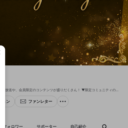
成で
81プロデュース所属声優、神尾晋一郎の生放送チャンネル！ ここでしか見られない生放送や、会員限定のコンテンツが盛りだくさん！ ▼限定コミュニティのへの入り方はこちらから https://openrecnext.amebaownd.com/posts/11101764
ション
ファンレター
フォロワー
サポーター
自己紹介