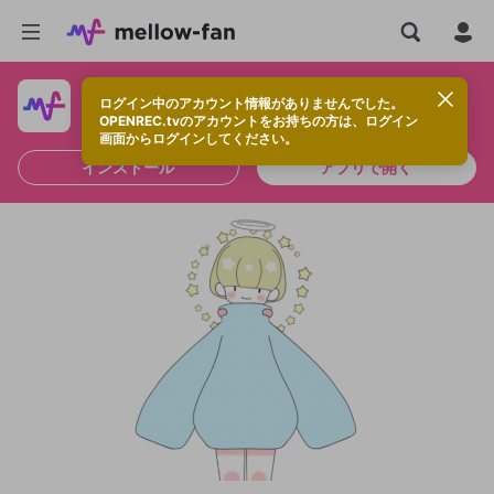
ログイン中のアカウント情報がありませんでした。
快適に視聴するなら、アプリをインストールしよう！
OPENREC.tvのアカウントをお持ちの方は、ログイン
画面からログインしてください。
インストール
アプリで開く