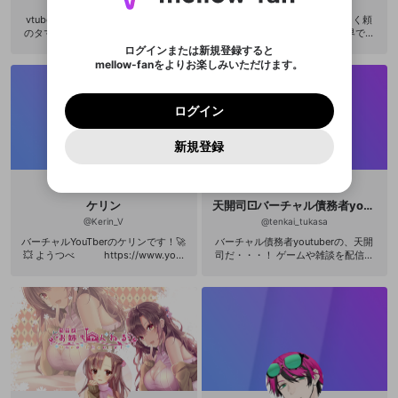
スに、パスワード再設定用URLを
セッションの有効期限が切れたた
登録したメールアドレスを入力し、送信してくださ
わいせつな表現
ブロックリストに追加しますか？
この動画の公開は終了しました
お住まいの地域
ご確認いただき、同意していただく必要があり
認証コード
い。
vtuber(バーチャルユーチューバー )
▼概要欄ぜひ見てくれ！よろしく頼
記載されたメールを送信しました
め、ログアウトしました
Discordとは？からDiscordにアクセス
X
X
のタマキンこと環右金です！！ Yout
む！▼ 【自己紹介】 世紀末世界で生
ます。
mellowポイントの購入に進みますか？
他者を誹謗中傷する表現
ube https://www.youtube.com/cha
活を送るウル＝ケン･ノースだ！ 仮想
のでご確認ください
0
6
ログインまたは新規登録すると
Discordアカウントを作成
nnel/UCdnOBt0-J4L843mBKIKxsm
真拳第27代伝承者でもある！ 魂解放
mellow-fanをよりお楽しみいただけます。
キャンセル
OK
OK
0
500
著作権の侵害
g
や魂収納を使い分けVTuber活動をし
Google
Google
利用規約
プレミアム会員に入会
を確認しました。
OK
いいえ
はい
mellow-fan のメールアドレス（mellow-fan.comド
この画面からDiscordに参加する
ていく！ 色々な世紀末エンタメな動
利用規約
および
プライバシーポリシー
に同意頂いた上で
ログイン
プライバシーポリシー
を確認しました。
画や生放送をしていきたいと思う！
メイン及びcs.openrec.co.jpドメイン）が受信拒否設
次にお進みください。
OK
プライバシーの侵害
ご登録いただいた情報はサービスの向上を目的
ログイン
【▼メンバーシップ是非登録よろし
再設定する
動画プレイリストがありません
定に含まれていないかご確認ください。
Yahoo! JAPAN
Yahoo! JAPAN
Discordは第三者が提供するコミュニティーサービスで、
として使用いたします。
く頼む！▼】 https://www.youtube.
報告された問題については、利用規約に違反しているか
動画プレイリストを選択
パスワードを忘れた方は
こちら
過激な暴力や自傷行為
mellow-fanとは関わりがありません。Discordに関してのお
com/channel/UC2zuO8mkXTI5l-s6
一部サービスをご利用いただくには、生年月の
どうかをスタッフが確認します。
この機能をむやみに使
新規登録
確認しました
問い合わせにはお答えすることができません。Discordの仕
アカウントをお持ちですか？
アカウントを作成する
TL7uzuw/join 【▼タグ▼】 #ウルケ
登録が必要です。
用することは、利用規約違反になります。
様変更により、限定コミュニティ特典の提供が終了する可能
入力
なりすまし行為
ン #ウルケンの世紀末動画 #ウルケ
Appleでサインアップ
Appleでサインイン
動画のプレイリストを一つ選択すると、そのプレイ
ご登録いただいた情報は公開されません。
性がありますが、その際の補償は一切行いません。外部サー
ンの世紀末生放送 #ケンart #とあ
リストの動画をマイページの上部にリストで表示す
ビスとのID連携に関する同意事項に同意の上、参加をお願い
閉じる
る伝承者の手記より 【▼ツイッター
ることができます。
出会いを誘導する行為
ファンレターを作成
します。
ケリン
天開司⚀バーチャル債務者youtuber
▼】 https://twitter.com/shiroken_2
送信
mellow-fanの
mellow-fanの
利用規約
利用規約
・
・
プライバシーポリシー
プライバシーポリシー
・
・
外部
外部
900 【▼欲しいものリスト▼】 http
登録
@
Kerin_V
@
tenkai_tukasa
外部サービスとのID連携に関する同意事項
サービスとのID連携に関する同意事項
サービスとのID連携に関する同意事項
に同意頂いた上
に同意頂いた上
閉じる
ねずみ講やマルチ商法
動画プレイリストを選択
アカウント作成
s://www.amazon.co.jp/registry/wis
で、次にお進みください
で、次にお進みください
バーチャルYouTberのケリンです！🚀
バーチャル債務者youtuberの、天開
hlist/22OF48851HMVZ/ref=cm_sw
💥 ようつべ https://www.yout
司だ・・・！ ゲームや雑談を配信予
_r_cp_ep_ws_C5wrBb1PFBW7Y
誤解を招く配信設定
あとで登録
ube.com/channel/UCeAfiVvEuyICYJ
定・・・！
Discordとは？
Discordに参加する
【▼FANBOX▼】 https://www.pixiv.
W-f3GnQjQ?view_as=subscriber つ
mellow-fanからのお得な情報をメールで受
net/fanbox/creator/30304112 【▼y
ゲームの録画禁止区域の配信
いったー https://twitter.com/Kerin
outubeウルケンメインチャンネル
け取る
_Vtuber
▼】 https://www.youtube.com/cha
改造版・海賊版ソフトの配信
nnel/UC2zuO8mkXTI5l-s6TL7uzu
w?sub_confirmation=1 【▼youtube
ウルケンゲームチャンネル▼】 http
政治的・宗教的・人種的な内容
s://www.youtube.com/channel/UCo
qo8GRZlgcIv0_l8PL3X1A?sub_confi
その他の問題
rmation=1 【▼youtubeウルケンお絵