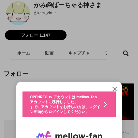
かみ👼ばーちゃる神さま
@
kami_virtual
フォロー 1,147
ホーム
動画
キャプチャ
プレイリスト
新規登録
OPENREC.tv アカウントは mellow-fan
OPENREC.tvアカウントはmellow-fanア
限定コミュニティ参加方法
パーソナルデータの登録
フォロー
アカウントに移行しました。
カウントに統合しました。
すでにアカウントをお持ちの方は、ログイ
こちらからOPENREC.tvでログイン中のア
動画プレイリストを選択
ン画面からログインしてください。
カウント情報を引き継ぐことができます。
生年月
固定動画に設定
不適切なユーザーとして報告しま
ファンレター
OPENREC.tv アカウントは mellow-fan
サブスクシェア
@
新規登録
ログイン
すか？
年
月
アカウントに移行しました。
マイページに表示されている動画 (ライブ配信、配
認証コードの入力
すでにアカウントをお持ちの方は、ログイ
生年月は登録後に変更できません。
信予定、アーカイブ、アップロード動画) をページ
選択できるプレイリストがありません。
応援している配信者にファンレターを送ることがで
ン画面からログインしてください。
ご確認ください
のトップに1つ固定できます。動画タイトル横のメ
ログイン
プレイリストは動画の再生画面で作成で
きます。好きなデザインを選んでメッセージを書い
ニューより設定することができます。
メールアドレスで新規登録
メールアドレスでログイン
問題を選択してください
この限定コミュニティは、Discordで提供されてい
性別
きます。
たり、エールアイテムでデコレーションして、配信
メールアドレスにメールを送信しました。30分以内
パスワード再設定
ます。
者に届けましょう！
にメール記載の6桁の認証コードを入力してくださ
入力していただいたメールアドレ
男性
女性
その他
利用規約とプライバシーポリシーが更新されま
問題を選択してください
詳しくはこちら
🌕環右金🌕Vtuber🌕
世紀末系VTuberウル＝ケン･ノース
※ファンレター機能は有料サービスです。
い。
または
または
ポイントが不足しています
した。 サービスを利用するには変更後の内容を
Discordアカウントをお持ちでない方
@
TamakiUkon
@
seikimatu2900