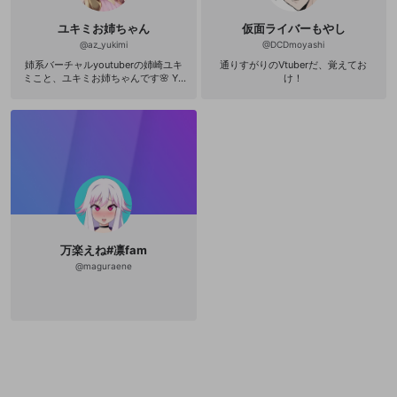
描きチャンネル▼】 https://www.yo
utube.com/channel/UChktL97d5TX
ユキミお姉ちゃん
仮面ライバーもやし
clBNPVYpFjWA/featured?sub_confir
@
az_yukimi
@
DCDmoyashi
mation=1 【▼ニコニコ動画▼】 htt
ps://www.nicovideo.jp/user/78321
姉系バーチャルyoutuberの姉崎ユキ
通りすがりのVtuberだ、覚えてお
856/video 【▼OPENREC▼】 http
ミこと、ユキミお姉ちゃんです🌸 Yo
け！
s://www.openrec.tv/user/seikimatu
utube▶ http://www.youtube.com/c
2900 【▼17 Live▼】 https://17.liv
hannel/UCwXOUuxUxCJ1yD0JfogU
e/profile/r/3141809 【▼SHOWROO
vMg Twitter▶ http://twitter.com/az
M▼】 https://www.showroom-liv
_yukimi
e.com/roo
万楽えね#凛fam
@
maguraene