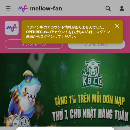
ログイン中のアカウント情報がありませんでした。
快適に視聴するなら、アプリをインストールしよう！
OPENREC.tvのアカウントをお持ちの方は、ログイン
画面からログインしてください。
インストール
アプリで開く
新規登録
OPENREC.tv アカウントは mellow-fan
OPENREC.tvアカウントはmellow-fanア
限定コミュニティ参加方法
パーソナルデータの登録
アカウントに移行しました。
カウントに統合しました。
すでにアカウントをお持ちの方は、ログイ
こちらからOPENREC.tvでログイン中のア
ン画面からログインしてください。
カウント情報を引き継ぐことができます。