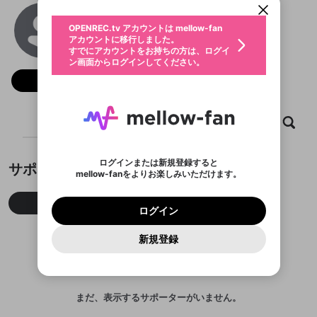
動画プレイリストを選択
生年月
k8cc1pro
固定動画に設定
不適切なユーザーとして報告しま
ファンレター
OPENREC.tv アカウントは mellow-fan
サブスクシェア
@
k8cc1pro
@
新規登録
ログイン
すか？
年
月
アカウントに移行しました。
マイページに表示されている動画 (ライブ配信、配
認証コードの入力
すでにアカウントをお持ちの方は、ログイ
生年月は登録後に変更できません。
信予定、アーカイブ、アップロード動画) をページ
選択できるプレイリストがありません。
応援している配信者にファンレターを送ることがで
ン画面からログインしてください。
ご確認ください
のトップに1つ固定できます。動画タイトル横のメ
ログイン
プレイリストは動画の再生画面で作成で
きます。好きなデザインを選んでメッセージを書い
ニューより設定することができます。
メールアドレスで新規登録
メールアドレスでログイン
問題を選択してください
フォロー
この限定コミュニティは、Discordで提供されてい
性別
きます。
たり、エールアイテムでデコレーションして、配信
メールアドレスにメールを送信しました。30分以内
パスワード再設定
ます。
者に届けましょう！
にメール記載の6桁の認証コードを入力してくださ
入力していただいたメールアドレ
男性
女性
その他
利用規約とプライバシーポリシーが更新されま
問題を選択してください
詳しくはこちら
※ファンレター機能は有料サービスです。
い。
または
または
ポイントが不足しています
した。 サービスを利用するには変更後の内容を
Discordアカウントをお持ちでない方
スに、パスワード再設定用URLを
セッションの有効期限が切れたた
ホーム
動画
キャプチャ
プレイリスト
登録したメールアドレスを入力し、送信してくださ
わいせつな表現
ブロックリストに追加しますか？
この動画の公開は終了しました
お住まいの地域
ご確認いただき、同意していただく必要があり
認証コード
い。
記載されたメールを送信しました
め、ログアウトしました
Discordとは？からDiscordにアクセス
X
X
ます。
mellowポイントの購入に進みますか？
他者を誹謗中傷する表現
のでご確認ください
0
6
ログインまたは新規登録すると
サポーター
Discordアカウントを作成
mellow-fanをよりお楽しみいただけます。
キャンセル
OK
OK
0
500
著作権の侵害
Google
Google
利用規約
プレミアム会員に入会
を確認しました。
OK
いいえ
はい
mellow-fan のメールアドレス（mellow-fan.comド
この画面からDiscordに参加する
利用規約
および
プライバシーポリシー
に同意頂いた上で
ログイン
プライバシーポリシー
を確認しました。
今月
先月
累積
メイン及びcs.openrec.co.jpドメイン）が受信拒否設
次にお進みください。
OK
プライバシーの侵害
ご登録いただいた情報はサービスの向上を目的
ログイン
再設定する
動画プレイリストがありません
定に含まれていないかご確認ください。
Yahoo! JAPAN
Yahoo! JAPAN
Discordは第三者が提供するコミュニティーサービスで、
として使用いたします。
報告された問題については、利用規約に違反しているか
動画プレイリストを選択
パスワードを忘れた方は
こちら
過激な暴力や自傷行為
mellow-fanとは関わりがありません。Discordに関してのお
一部サービスをご利用いただくには、生年月の
どうかをスタッフが確認します。
この機能をむやみに使
新規登録
確認しました
問い合わせにはお答えすることができません。Discordの仕
アカウントをお持ちですか？
アカウントを作成する
登録が必要です。
用することは、利用規約違反になります。
様変更により、限定コミュニティ特典の提供が終了する可能
入力
なりすまし行為
Appleでサインアップ
Appleでサインイン
動画のプレイリストを一つ選択すると、そのプレイ
ご登録いただいた情報は公開されません。
性がありますが、その際の補償は一切行いません。外部サー
リストの動画をマイページの上部にリストで表示す
ビスとのID連携に関する同意事項に同意の上、参加をお願い
閉じる
ることができます。
出会いを誘導する行為
ファンレターを作成
します。
送信
mellow-fanの
mellow-fanの
利用規約
利用規約
・
・
プライバシーポリシー
プライバシーポリシー
・
・
外部
外部
まだ、表示するサポーターがいません。
登録
外部サービスとのID連携に関する同意事項
サービスとのID連携に関する同意事項
サービスとのID連携に関する同意事項
に同意頂いた上
に同意頂いた上
閉じる
ねずみ講やマルチ商法
動画プレイリストを選択
アカウント作成
で、次にお進みください
で、次にお進みください