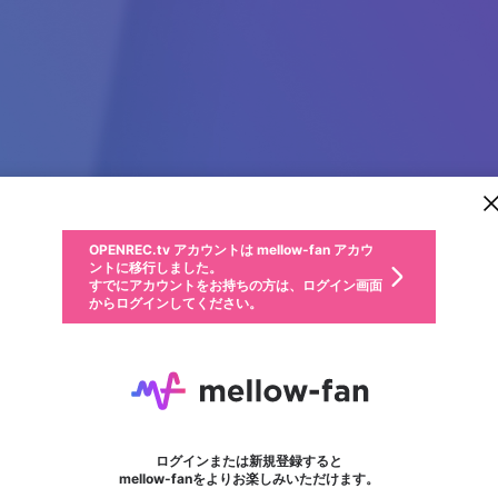
新規登録
OPENREC.tv アカウントは mellow-fan アカウ
OPENREC.tvアカウントはmellow-fanアカウン
パーソナルデータの登録
限定コミュニティ参加方法
ントに移行しました。
トに統合しました。
すでにアカウントをお持ちの方は、ログイン画面
こちらからOPENREC.tvでログイン中のアカウ
からログインしてください。
ント情報を引き継ぐことができます。
動画プレイリストを選択
生年月
固定動画に設定
不適切なユーザーとして報告します
ファンレター
サブスクシェア
OPENREC.tv アカウントは mellow-fan アカウ
@
新規登録
ログイン
か？
年
月
ントに移行しました。
マイページに表示されている動画 (ライブ配信、配信予定、ア
すでにアカウントをお持ちの方は、ログイン画面
ーカイブ、アップロード動画) をページのトップに1つ固定で
k4sen（かせん）
応援している配信者にファンレターを送ることができま
生年月は登録後に変更できません。
認証コードの入力
できるプレイリストがありません。プレイリストは動画の再生画面で作
からログインしてください。
きます。動画タイトル横のメニューより設定することができま
す。好きなデザインを選んでメッセージを書いたり、エ
ログイン
す。
@
k4sen
k4sen（かせん）のXヘ
ご確認ください
す。
メールアドレスで新規登録
メールアドレスでログイン
問題を選択してください
ールアイテムでデコレーションして、配信者に届けまし
性別
ょう！
deal with it
メールアドレスにメールを送信しました。30分以内にメ
パスワード再設定
詳しくはこちら
この限定コミュニティは、Discordで提供されています。
入力していただいたメールアドレス
男性
女性
その他
問題を選択してください
※ファンレター機能は有料サービスです。
ール記載の6桁の認証コードを入力してください。
利用規約とプライバシーポリシーが更新されました。
または
または
ポイントが不足しています
フォロー 8,101
に、パスワード再設定用URLを記載
セッションの有効期限が切れたた
ファンレター
Discordアカウントをお持ちでない方
サービスを利用するには変更後の内容をご確認いただ
わいせつな表現
認証コード
検索履歴をすべて削除しますか？
ブロックリストに追加しますか？
この動画の公開は終了しました
登録したメールアドレスを入力し、送信してください。
お住まいの地域
されたメールを送信しましたのでご
め、ログアウトしました
き、同意していただく必要があります。
X
X
Discordとは？からDiscordにアクセス
mellowポイントの購入に進みますか？
他者を誹謗中傷する表現
0
6
確認ください
ログインまたは新規登録すると
Discordアカウントを作成
キャンセル
mellow-fanをよりお楽しみいただけます。
いいえ
OK
はい
OK
利用規約
を確認しました。
0
500
著作権の侵害
Google
Google
キャプチャ
プレイリスト
フォロー
フォロワー
プレミアム会員に入会
mellow-fan のメールアドレス（mellow-fan.comドメイン
OK