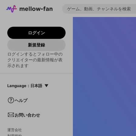
ログイン
新規登録
ログインするとフォロー中の
クリエイターの最新情報が表
示されます
Language
：
日本語
日本語
ヘルプ
English
お問い合わせ
中文(簡体)
한국어
運営会社
利用規約