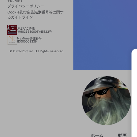
プライバシーポリシー
Cookie及び広告識別番号等に関す
るガイドライン
JASRAC許諾
第9036330001Y45123号
NexTone許諾番号
ID000008336
© OPENREC, inc. All Rights Reserved.
選択
きま
ホーム
動画