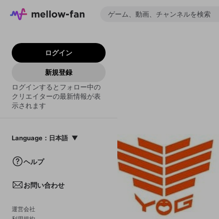
ログイン
新規登録
ログインするとフォロー中の
クリエイターの最新情報が表
示されます
Language
：
日本語
日本語
ヘルプ
English
お問い合わせ
中文(簡体)
한국어
運営会社
利用規約