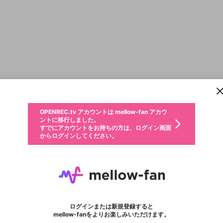
新規登録
OPENREC.tv アカウントは mellow-fan アカウ
OPENREC.tvアカウントはmellow-fanアカウン
パーソナルデータの登録
限定コミュニティ参加方法
ントに移行しました。
トに統合しました。
すでにアカウントをお持ちの方は、ログイン画面
こちらからOPENREC.tvでログイン中のアカウ
からログインしてください。
ント情報を引き継ぐことができます。
動画プレイリストを選択
生年月
固定動画に設定
不適切なユーザーとして報告します
ファンレター
サブスクシェア
OPENREC.tv アカウントは mellow-fan アカウ
@
新規登録
ログイン
か？
年
月
ントに移行しました。
マイページに表示されている動画 (ライブ配信、配信予定、ア
すでにアカウントをお持ちの方は、ログイン画面
ーカイブ、アップロード動画) をページのトップに1つ固定で
ジョビン
応援している配信者にファンレターを送ることができま
生年月は登録後に変更できません。
認証コードの入力
できるプレイリストがありません。プレイリストは動画の再生画面で作
からログインしてください。
きます。動画タイトル横のメニューより設定することができま
す。好きなデザインを選んでメッセージを書いたり、エ
ログイン
す。
@
jyobin0307
ご確認ください
す。
メールアドレスで新規登録
メールアドレスでログイン
問題を選択してください
ールアイテムでデコレーションして、配信者に届けまし
性別
ょう！
メールアドレスにメールを送信しました。30分以内にメ
YOSHIMOTO-Gaming
パスワード再設定
詳しくはこちら
この限定コミュニティは、Discordで提供されています。
入力していただいたメールアドレス
男性
女性
その他
問題を選択してください
※ファンレター機能は有料サービスです。
ール記載の6桁の認証コードを入力してください。
利用規約とプライバシーポリシーが更新されました。
または
または
ポイントが不足しています
に、パスワード再設定用URLを記載
セッションの有効期限が切れたた
Discordアカウントをお持ちでない方
フォロー 750
サービスを利用するには変更後の内容をご確認いただ
ファンレター
わいせつな表現
認証コード
検索履歴をすべて削除しますか？
ブロックリストに追加しますか？
この動画の公開は終了しました
登録したメールアドレスを入力し、送信してください。
お住まいの地域
されたメールを送信しましたのでご
め、ログアウトしました
き、同意していただく必要があります。
X
X
Discordとは？からDiscordにアクセス
mellowポイントの購入に進みますか？
他者を誹謗中傷する表現
0
6
確認ください
ログインまたは新規登録すると
Discordアカウントを作成
キャンセル
mellow-fanをよりお楽しみいただけます。
いいえ
OK
はい
OK
利用規約
を確認しました。
0
500
著作権の侵害
Google
Google
キャプチャ
プレイリスト
フォロー
フォロワー
プレミアム会員に入会
mellow-fan のメールアドレス（mellow-fan.comドメイン
OK