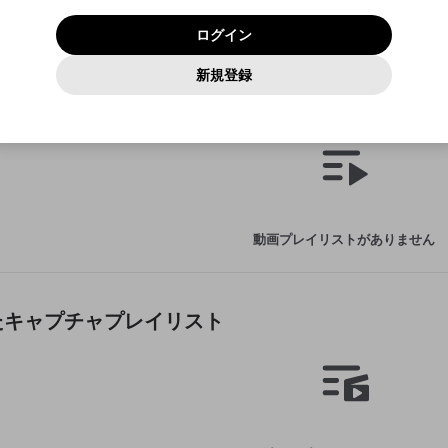
いいえ
はい
利用規約
および
プライバシーポリシー
に同意頂いた上で次にお
この画面からDiscordに参加する
プライバシーポリシー
を確認しました。
及びcs.openrec.co.jpドメイン）が受信拒否設定に含まれて
ログイン
進みください。
OK
プライバシーの侵害
ご登録いただいた情報はサービスの向上を目的として
動画プレイリストがありません
再設定する
いないかご確認ください。
ログイン
Yahoo! JAPAN
Yahoo! JAPAN
使用いたします。
Discordは第三者が提供するコミュニティーサービスで、mellow-
報告された問題については、利用規約に違反しているかどうか
動画
キャプチャ
パスワードを忘れた方は
こちら
過激な暴力や自傷行為
確認しました
fanとは関わりがありません。Discordに関してのお問い合わせには
一部サービスをご利用いただくには、生年月の登録が
をスタッフが確認します。
この機能をむやみに使用すること
新規登録
動画プレイリストを選択
お答えすることができません。Discordの仕様変更により、限定コ
アカウントをお持ちですか？
アカウントを作成する
入力
必要です。
は、利用規約違反になります。
Appleでサインアップ
Appleでサインイン
ミュニティ特典の提供が終了する可能性がありますが、その際の補
なりすまし行為
た動画プレイリスト
ご登録いただいた情報は公開されません。
償は一切行いません。外部サービスとのID連携に関する同意事項に
動画のプレイリストを一つ選択すると、そのプレイリストの動
同意の上、参加をお願いします。
出会いを誘導する行為
閉じる
画をマイページの上部にリストで表示することができます。
ファンレターを作成
送信
mellow-fanの
mellow-fanの
利用規約
利用規約
・
・
プライバシーポリシー
プライバシーポリシー
・
・
外部サービ
外部サービ
外部サービスとのID連携に関する同意事項
登録
スとのID連携に関する同意事項
スとのID連携に関する同意事項
に同意頂いた上で、次にお進み
に同意頂いた上で、次にお進み
閉じる
ねずみ講やマルチ商法
アカウント作成
動画プレイリストを選択
ください
ください
Discordとは？
Discordに参加する
誤解を招く配信設定
あとで登録
mellow-fanからのお得な情報をメールで受け取
動画プレイリストがありません
ゲームの録画禁止区域の配信
る
改造版・海賊版ソフトの配信
政治的・宗教的・人種的な内容
たキャプチャプレイリスト
その他の問題