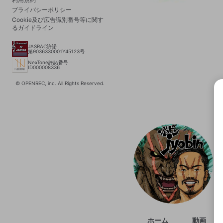
プライバシーポリシー
Cookie及び広告識別番号等に関す
るガイドライン
JASRAC許諾
第9036330001Y45123号
NexTone許諾番号
ID000008336
© OPENREC, inc. All Rights Reserved.
選択
きま
ホーム
動画