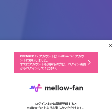
新規登録
OPENREC.tv アカウントは mellow-fan アカウ
OPENREC.tvアカウントはmellow-fanアカウン
パーソナルデータの登録
限定コミュニティ参加方法
ントに移行しました。
トに統合しました。
すでにアカウントをお持ちの方は、ログイン画面
こちらからOPENREC.tvでログイン中のアカウ
からログインしてください。
ント情報を引き継ぐことができます。
動画プレイリストを選択
生年月
固定動画に設定
不適切なユーザーとして報告します
ファンレター
サブスクシェア
OPENREC.tv アカウントは mellow-fan アカウ
@
新規登録
ログイン
か？
年
月
ントに移行しました。
マイページに表示されている動画 (ライブ配信、配信予定、ア
すでにアカウントをお持ちの方は、ログイン画面
ーカイブ、アップロード動画) をページのトップに1つ固定で
789P
応援している配信者にファンレターを送ることができま
生年月は登録後に変更できません。
認証コードの入力
できるプレイリストがありません。プレイリストは動画の再生画面で作
からログインしてください。
きます。動画タイトル横のメニューより設定することができま
す。好きなデザインを選んでメッセージを書いたり、エ
ログイン
す。
ご確認ください
す。
メールアドレスで新規登録
メールアドレスでログイン
問題を選択してください
ールアイテムでデコレーションして、配信者に届けまし
性別
ょう！
メールアドレスにメールを送信しました。30分以内にメ
パスワード再設定
詳しくはこちら
この限定コミュニティは、Discordで提供されています。
入力していただいたメールアドレス
男性
女性
その他
問題を選択してください
※ファンレター機能は有料サービスです。
ール記載の6桁の認証コードを入力してください。
フォロー
利用規約とプライバシーポリシーが更新されました。
または
または
ポイントが不足しています
に、パスワード再設定用URLを記載
セッションの有効期限が切れたた
Discordアカウントをお持ちでない方
サービスを利用するには変更後の内容をご確認いただ
わいせつな表現
認証コード
検索履歴をすべて削除しますか？
チームメンバーに追加しますか？
ブロックリストに追加しますか？
この動画の公開は終了しました
登録したメールアドレスを入力し、送信してください。
お住まいの地域
されたメールを送信しましたのでご
め、ログアウトしました
き、同意していただく必要があります。
X
X
Discordとは？からDiscordにアクセス
mellowポイントの購入に進みますか？
他者を誹謗中傷する表現
0
6
確認ください
ログインまたは新規登録すると
Discordアカウントを作成
キャンセル
キャンセル
mellow-fanをよりお楽しみいただけます。
いいえ
OK
はい
はい
OK
利用規約
を確認しました。
0
500
著作権の侵害
Google
Google
キャプチャ
プレイリスト
フォロー
フォロワー
プレミアム会員に入会
mellow-fan のメールアドレス（mellow-fan.comドメイン
OK