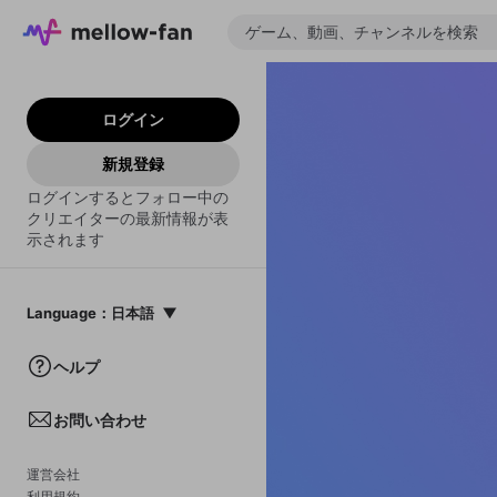
ログイン
新規登録
ログインするとフォロー中の
クリエイターの最新情報が表
示されます
Language
：
日本語
日本語
ヘルプ
English
お問い合わせ
中文(簡体)
한국어
運営会社
利用規約