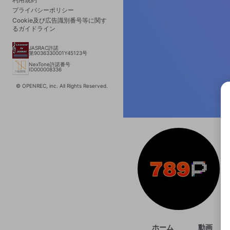
プライバシーポリシー
Cookie及び広告識別番号等に関す
るガイドライン
JASRAC許諾
第9036330001Y45123号
NexTone許諾番号
ID000008336
© OPENREC, inc. All Rights Reserved.
選択
きま
ホーム
動画