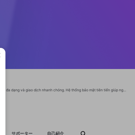
成で
789P cung cấp nền tảng cá cược chuyên nghiệp với tỷ lệ cược cạnh tranh, trò chơi đa dạng và giao dịch nhanh chóng. Hệ thống bảo mật tiên tiến giúp người chơi an tâm tận hưởng những giây phút giải trí hấp dẫn, minh bạch và uy tín. Thông tin liên hệ: Website: https://789p.express/ Email: 789pexpress@gmail.com Hotline: 0982756341 Địa chỉ: 899 Huỳnh Tấn Phát, Tân Thuận Đông, Quận 7, Hồ Chí Minh, Việt Nam Hashtags: #789p #khuyenmai789p #linkvao789p #trangchu789p #789pexpress #nhacai789p #dangky789p URL: https://www.facebook.com/nhacai789pexpress/ https://twitter.com/789pexpress https://www.linkedin.com/in/nhacai789pexpress/ https://www.pinterest.com/nhacai789pexpress/ https://www.youtube.com/@nhacai789pexpress https://wikizilla.org/wiki/User:Nhacai789pexpress https://tawk.to/nhacai789pexpress https://vimeo.com/nhacai789pexpress https://heylink.me/nhacai789pexpress https://gravatar.com/nhacai789pexpress https://www.openstreetmap.org/user/nhacai789pexpress https://bit.ly/m/nhacai789pexpress
サポーター
自己紹介