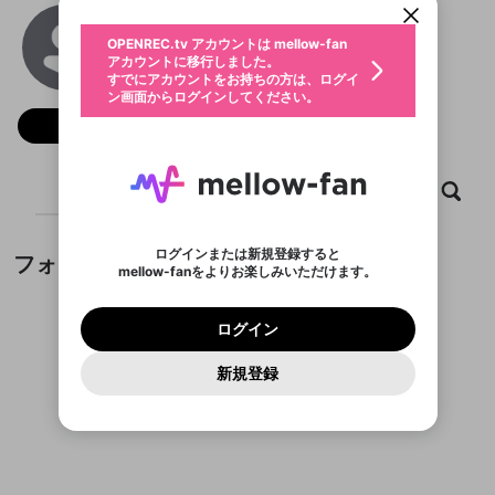
動画プレイリストを選択
生年月
jun88now
固定動画に設定
不適切なユーザーとして報告しま
ファンレター
OPENREC.tv アカウントは mellow-fan
サブスクシェア
@
jun88now
@
新規登録
ログイン
すか？
年
月
アカウントに移行しました。
マイページに表示されている動画 (ライブ配信、配
認証コードの入力
すでにアカウントをお持ちの方は、ログイ
生年月は登録後に変更できません。
信予定、アーカイブ、アップロード動画) をページ
選択できるプレイリストがありません。
応援している配信者にファンレターを送ることがで
ン画面からログインしてください。
ご確認ください
のトップに1つ固定できます。動画タイトル横のメ
ログイン
プレイリストは動画の再生画面で作成で
きます。好きなデザインを選んでメッセージを書い
ニューより設定することができます。
メールアドレスで新規登録
メールアドレスでログイン
問題を選択してください
フォロー
この限定コミュニティは、Discordで提供されてい
性別
きます。
たり、エールアイテムでデコレーションして、配信
メールアドレスにメールを送信しました。30分以内
パスワード再設定
ます。
者に届けましょう！
にメール記載の6桁の認証コードを入力してくださ
入力していただいたメールアドレ
男性
女性
その他
利用規約とプライバシーポリシーが更新されま
問題を選択してください
詳しくはこちら
※ファンレター機能は有料サービスです。
い。
または
または
ポイントが不足しています
した。 サービスを利用するには変更後の内容を
Discordアカウントをお持ちでない方
スに、パスワード再設定用URLを
セッションの有効期限が切れたた
ホーム
動画
キャプチャ
プレイリスト
登録したメールアドレスを入力し、送信してくださ
わいせつな表現
チームメンバーに追加しますか？
ブロックリストに追加しますか？
この動画の公開は終了しました
お住まいの地域
ご確認いただき、同意していただく必要があり
認証コード
い。
記載されたメールを送信しました
め、ログアウトしました
Discordとは？からDiscordにアクセス
X
X
ます。
mellowポイントの購入に進みますか？
他者を誹謗中傷する表現
のでご確認ください
0
6
ログインまたは新規登録すると
フォロワー
Discordアカウントを作成
mellow-fanをよりお楽しみいただけます。
キャンセル
キャンセル
OK
はい
OK
0
500
著作権の侵害
Google
Google
利用規約
プレミアム会員に入会
を確認しました。
OK
いいえ
はい
mellow-fan のメールアドレス（mellow-fan.comド
この画面からDiscordに参加する
利用規約
および
プライバシーポリシー
に同意頂いた上で
ログイン
プライバシーポリシー
を確認しました。
メイン及びcs.openrec.co.jpドメイン）が受信拒否設
次にお進みください。
OK
プライバシーの侵害
ご登録いただいた情報はサービスの向上を目的
ログイン
再設定する
動画プレイリストがありません
定に含まれていないかご確認ください。
Yahoo! JAPAN
Yahoo! JAPAN
Discordは第三者が提供するコミュニティーサービスで、
として使用いたします。
報告された問題については、利用規約に違反しているか
動画プレイリストを選択
パスワードを忘れた方は
こちら
過激な暴力や自傷行為
mellow-fanとは関わりがありません。Discordに関してのお
一部サービスをご利用いただくには、生年月の
どうかをスタッフが確認します。
この機能をむやみに使
新規登録
確認しました
問い合わせにはお答えすることができません。Discordの仕
アカウントをお持ちですか？
アカウントを作成する
登録が必要です。
用することは、利用規約違反になります。
様変更により、限定コミュニティ特典の提供が終了する可能
入力
なりすまし行為
Appleでサインアップ
Appleでサインイン
動画のプレイリストを一つ選択すると、そのプレイ
ご登録いただいた情報は公開されません。
性がありますが、その際の補償は一切行いません。外部サー
フォロワーがまだいません
リストの動画をマイページの上部にリストで表示す
ビスとのID連携に関する同意事項に同意の上、参加をお願い
閉じる
ることができます。
出会いを誘導する行為
ファンレターを作成
します。
送信
mellow-fanの
mellow-fanの
利用規約
利用規約
・
・
プライバシーポリシー
プライバシーポリシー
・
・
外部
外部
登録
外部サービスとのID連携に関する同意事項
サービスとのID連携に関する同意事項
サービスとのID連携に関する同意事項
に同意頂いた上
に同意頂いた上
閉じる
ねずみ講やマルチ商法
動画プレイリストを選択
アカウント作成
で、次にお進みください
で、次にお進みください