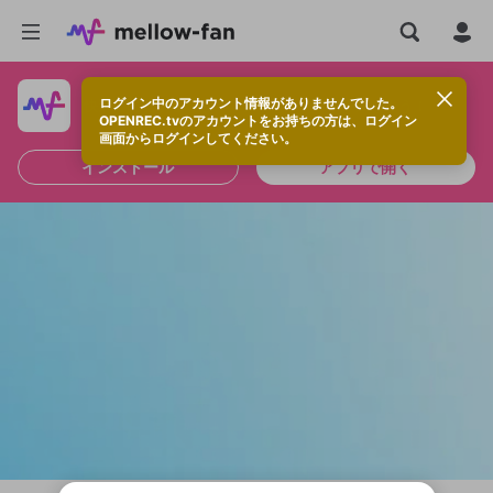
ログイン中のアカウント情報がありませんでした。
快適に視聴するなら、アプリをインストールしよう！
OPENREC.tvのアカウントをお持ちの方は、ログイン
画面からログインしてください。
インストール
アプリで開く
新規登録
OPENREC.tv アカウントは mellow-fan
OPENREC.tvアカウントはmellow-fanア
限定コミュニティ参加方法
パーソナルデータの登録
アカウントに移行しました。
カウントに統合しました。
すでにアカウントをお持ちの方は、ログイ
こちらからOPENREC.tvでログイン中のア
ン画面からログインしてください。
カウント情報を引き継ぐことができます。