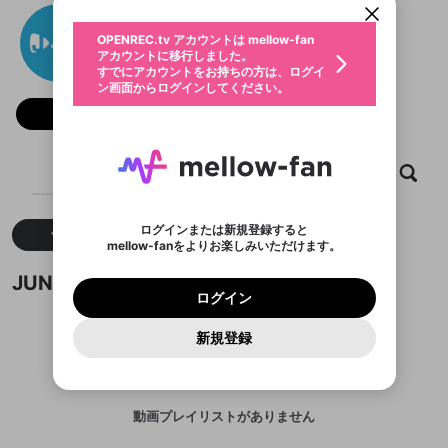
動画プレイリストを選択
生年月
JUN88
固定動画に設定
不適切なユーザーとして報告しま
ファンレター
OPENREC.tv アカウントは mellow-fan
サブスクシェア
@
jun888online1
@
新規登録
ログイン
すか？
年
月
アカウントに移行しました。
マイページに表示されている動画 (ライブ配信、配
認証コードの入力
すでにアカウントをお持ちの方は、ログイ
生年月は登録後に変更できません。
信予定、アーカイブ、アップロード動画) をページ
選択できるプレイリストがありません。
応援している配信者にファンレターを送ることがで
ン画面からログインしてください。
ご確認ください
のトップに1つ固定できます。動画タイトル横のメ
ログイン
プレイリストは動画の再生画面で作成で
きます。好きなデザインを選んでメッセージを書い
ニューより設定することができます。
メールアドレスで新規登録
メールアドレスでログイン
問題を選択してください
フォロー
この限定コミュニティは、Discordで提供されてい
性別
きます。
たり、エールアイテムでデコレーションして、配信
メールアドレスにメールを送信しました。30分以内
パスワード再設定
ます。
者に届けましょう！
にメール記載の6桁の認証コードを入力してくださ
入力していただいたメールアドレ
男性
女性
その他
利用規約とプライバシーポリシーが更新されま
問題を選択してください
詳しくはこちら
※ファンレター機能は有料サービスです。
い。
または
または
ポイントが不足しています
した。 サービスを利用するには変更後の内容を
Discordアカウントをお持ちでない方
スに、パスワード再設定用URLを
セッションの有効期限が切れたた
ホーム
動画
キャプチャ
プレイリスト
登録したメールアドレスを入力し、送信してくださ
わいせつな表現
ブロックリストに追加しますか？
この動画の公開は終了しました
お住まいの地域
ご確認いただき、同意していただく必要があり
認証コード
い。
記載されたメールを送信しました
め、ログアウトしました
Discordとは？からDiscordにアクセス
X
X
ます。
mellowポイントの購入に進みますか？
他者を誹謗中傷する表現
のでご確認ください
0
6
ログインまたは新規登録すると
すべて
動画
キャプチャ
Discordアカウントを作成
mellow-fanをよりお楽しみいただけます。
キャンセル
OK
OK
0
500
著作権の侵害
Google
Google
利用規約
プレミアム会員に入会
を確認しました。
OK
いいえ
はい
mellow-fan のメールアドレス（mellow-fan.comド
この画面からDiscordに参加する
利用規約
および
プライバシーポリシー
に同意頂いた上で
ログイン
JUN88が作成した動画プレイリスト
プライバシーポリシー
を確認しました。
メイン及びcs.openrec.co.jpドメイン）が受信拒否設
次にお進みください。
OK
プライバシーの侵害
ご登録いただいた情報はサービスの向上を目的
ログイン
再設定する
動画プレイリストがありません
定に含まれていないかご確認ください。
Yahoo! JAPAN
Yahoo! JAPAN
Discordは第三者が提供するコミュニティーサービスで、
として使用いたします。
報告された問題については、利用規約に違反しているか
動画プレイリストを選択
パスワードを忘れた方は
こちら
過激な暴力や自傷行為
mellow-fanとは関わりがありません。Discordに関してのお
一部サービスをご利用いただくには、生年月の
どうかをスタッフが確認します。
この機能をむやみに使
新規登録
確認しました
問い合わせにはお答えすることができません。Discordの仕
アカウントをお持ちですか？
アカウントを作成する
登録が必要です。
用することは、利用規約違反になります。
様変更により、限定コミュニティ特典の提供が終了する可能
入力
なりすまし行為
Appleでサインアップ
Appleでサインイン
動画のプレイリストを一つ選択すると、そのプレイ
ご登録いただいた情報は公開されません。
性がありますが、その際の補償は一切行いません。外部サー
リストの動画をマイページの上部にリストで表示す
ビスとのID連携に関する同意事項に同意の上、参加をお願い
閉じる
ることができます。
出会いを誘導する行為
ファンレターを作成
します。
送信
mellow-fanの
mellow-fanの
利用規約
利用規約
・
・
プライバシーポリシー
プライバシーポリシー
・
・
外部
外部
動画プレイリストがありません
登録
外部サービスとのID連携に関する同意事項
サービスとのID連携に関する同意事項
サービスとのID連携に関する同意事項
に同意頂いた上
に同意頂いた上
閉じる
ねずみ講やマルチ商法
動画プレイリストを選択
アカウント作成
で、次にお進みください
で、次にお進みください