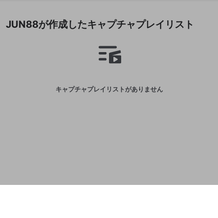
誤解を招く配信設定
あとで登録
Discordとは？
Discordに参加する
JUN88が作成したキャプチャプレイリスト
mellow-fanからのお得な情報をメールで受
ゲームの録画禁止区域の配信
け取る
改造版・海賊版ソフトの配信
政治的・宗教的・人種的な内容
その他の問題
キャプチャプレイリストがありません