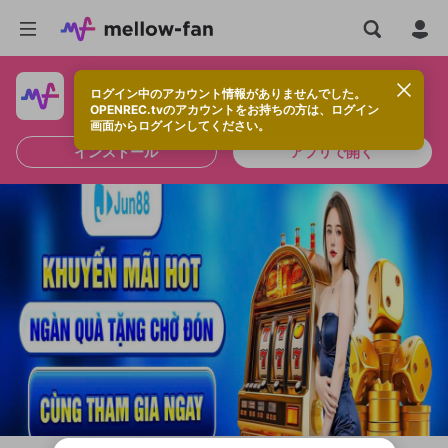
ログイン中のアカウント情報がありませんでした。
快適に視聴するなら、アプリをインストールしよう！
OPENREC.tvのアカウントをお持ちの方は、ログイン
画面からログインしてください。
インストール
アプリで開く
新規登録
OPENREC.tv アカウントは mellow-fan
OPENREC.tvアカウントはmellow-fanア
限定コミュニティ参加方法
パーソナルデータの登録
アカウントに移行しました。
カウントに統合しました。
すでにアカウントをお持ちの方は、ログイ
こちらからOPENREC.tvでログイン中のア
ン画面からログインしてください。
カウント情報を引き継ぐことができます。