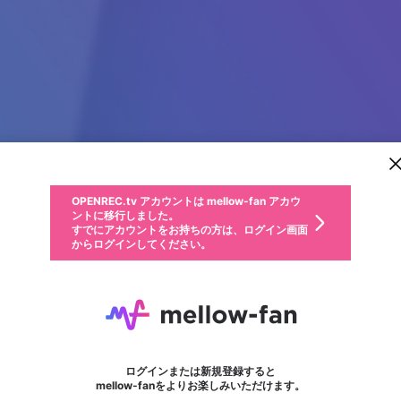
新規登録
OPENREC.tv アカウントは mellow-fan アカウ
OPENREC.tvアカウントはmellow-fanアカウン
パーソナルデータの登録
限定コミュニティ参加方法
ントに移行しました。
トに統合しました。
すでにアカウントをお持ちの方は、ログイン画面
こちらからOPENREC.tvでログイン中のアカウ
からログインしてください。
ント情報を引き継ぐことができます。
動画プレイリストを選択
生年月
固定動画に設定
不適切なユーザーとして報告します
ファンレター
サブスクシェア
OPENREC.tv アカウントは mellow-fan アカウ
@
新規登録
ログイン
か？
年
月
ントに移行しました。
マイページに表示されている動画 (ライブ配信、配信予定、ア
すでにアカウントをお持ちの方は、ログイン画面
ーカイブ、アップロード動画) をページのトップに1つ固定で
sunwin9club
応援している配信者にファンレターを送ることができま
生年月は登録後に変更できません。
認証コードの入力
できるプレイリストがありません。プレイリストは動画の再生画面で作
からログインしてください。
きます。動画タイトル横のメニューより設定することができま
す。好きなデザインを選んでメッセージを書いたり、エ
ログイン
す。
ご確認ください
す。
メールアドレスで新規登録
メールアドレスでログイン
問題を選択してください
ールアイテムでデコレーションして、配信者に届けまし
性別
ょう！
メールアドレスにメールを送信しました。30分以内にメ
パスワード再設定
詳しくはこちら
この限定コミュニティは、Discordで提供されています。
入力していただいたメールアドレス
男性
女性
その他
問題を選択してください
※ファンレター機能は有料サービスです。
ール記載の6桁の認証コードを入力してください。
フォロー
利用規約とプライバシーポリシーが更新されました。
または
または
ポイントが不足しています
に、パスワード再設定用URLを記載
セッションの有効期限が切れたた
Discordアカウントをお持ちでない方
サービスを利用するには変更後の内容をご確認いただ
わいせつな表現
認証コード
検索履歴をすべて削除しますか？
ブロックリストに追加しますか？
この動画の公開は終了しました
登録したメールアドレスを入力し、送信してください。
お住まいの地域
されたメールを送信しましたのでご
め、ログアウトしました
き、同意していただく必要があります。
X
X
Discordとは？からDiscordにアクセス
mellowポイントの購入に進みますか？
他者を誹謗中傷する表現
0
6
確認ください
ログインまたは新規登録すると
Discordアカウントを作成
キャンセル
mellow-fanをよりお楽しみいただけます。
いいえ
OK
はい
OK
利用規約
を確認しました。
0
500
著作権の侵害
Google
Google
キャプチャ
プレイリスト
フォロー
フォロワー
プレミアム会員に入会
mellow-fan のメールアドレス（mellow-fan.comドメイン
OK