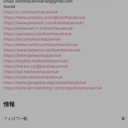
Email: keonhacaivnuknet@gmail.com
送信
mellow-fanの
mellow-fanの
利用規約
利用規約
・
・
プライバシーポリシー
プライバシーポリシー
・
・
外部
外部
登録
Social:
外部サービスとのID連携に関する同意事項
サービスとのID連携に関する同意事項
サービスとのID連携に関する同意事項
に同意頂いた上
に同意頂いた上
閉じる
ねずみ講やマルチ商法
動画プレイリストを選択
アカウント作成
https://x.com/keonhacaivnuk
で、次にお進みください
で、次にお進みください
https://www.youtube.com/@keonhacaivnuk
誤解を招く配信設定
あとで登録
Discordとは？
Discordに参加する
https://www.pinterest.com/keonhacaivnuk/
mellow-fanからのお得な情報をメールで受
https://www.twitch.tv/keonhacaivnuk
ゲームの録画禁止区域の配信
け取る
https://gravatar.com/keonhacaivnuk
https://bit.ly/m/keonhacaivnuk
改造版・海賊版ソフトの配信
https://www.tumblr.com/keonhacaivnuk
https://www.behance.net/keonhacaivnuk
政治的・宗教的・人種的な内容
https://linktr.ee/keonhacaivnuk
その他の問題
https://heylink.me/keonhacaivnuk/
https://linksta.cc/@keonhacaivnuk
https://igli.me/keonhacaivnuk
https://cointr.ee/keonhacaivnuk
https://www.geogebra.org/u/keonhacaivnuk
https://www.qrcodechimp.com/page/keonhacaivnuk
情報
フォロワー数
0