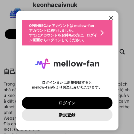
限定コミュニティ参加方法
パーソナルデータの登録
keonhacaivnuk
アカウントに移行しました。
カウントに統合しました。
すでにアカウントをお持ちの方は、ログイ
こちらからOPENREC.tvでログイン中のア
動画プレイリストを選択
ン画面からログインしてください。
カウント情報を引き継ぐことができます。
生年月
固定動画に設定
不適切なユーザーとして報告しま
ファンレター
OPENREC.tv アカウントは mellow-fan
サブスクシェア
@
新規登録
ログイン
すか？
年
月
アカウントに移行しました。
マイページに表示されている動画 (ライブ配信、配
フォロー
認証コードの入力
すでにアカウントをお持ちの方は、ログイ
生年月は登録後に変更できません。
信予定、アーカイブ、アップロード動画) をページ
選択できるプレイリストがありません。
応援している配信者にファンレターを送ることがで
ン画面からログインしてください。
ご確認ください
のトップに1つ固定できます。動画タイトル横のメ
ログイン
プレイリストは動画の再生画面で作成で
きます。好きなデザインを選んでメッセージを書い
ニューより設定することができます。
メールアドレスで新規登録
メールアドレスでログイン
問題を選択してください
この限定コミュニティは、Discordで提供されてい
性別
きます。
たり、エールアイテムでデコレーションして、配信
メールアドレスにメールを送信しました。30分以内
ホーム
動画
キャプチャ
プレイリスト
パスワード再設定
ます。
者に届けましょう！
にメール記載の6桁の認証コードを入力してくださ
入力していただいたメールアドレ
男性
女性
その他
利用規約とプライバシーポリシーが更新されま
問題を選択してください
詳しくはこちら
※ファンレター機能は有料サービスです。
い。
または
または
ポイントが不足しています
した。 サービスを利用するには変更後の内容を
Discordアカウントをお持ちでない方
スに、パスワード再設定用URLを
セッションの有効期限が切れたた
登録したメールアドレスを入力し、送信してくださ
わいせつな表現
ブロックリストに追加しますか？
この動画の公開は終了しました
お住まいの地域
自己紹介
ご確認いただき、同意していただく必要があり
認証コード
い。
記載されたメールを送信しました
め、ログアウトしました
Discordとは？からDiscordにアクセス
X
X
ます。
mellowポイントの購入に進みますか？
他者を誹謗中傷する表現
のでご確認ください
0
6
ログインまたは新規登録すると
Trong lĩnh vực cá cược bóng đá, kèo nhà cái đại diện cho cách
Discordアカウントを作成
mellow-fanをよりお楽しみいただけます。
キャンセル
OK
OK
0
500
著作権の侵害
nhà cái đánh giá và phân tích trận đấu, thể hiện qua các tỷ lệ nh
Google
Google
利用規約
プレミアム会員に入会
を確認しました。
OK
いいえ
はい
mellow-fan のメールアドレス（mellow-fan.comド
この画面からDiscordに参加する
ư kèo chấp, tài xỉu, kèo rung, giúp người chơi dự đoán kết quả v
利用規約
および
プライバシーポリシー
に同意頂いた上で
ログイン
プライバシーポリシー
を確認しました。
メイン及びcs.openrec.co.jpドメイン）が受信拒否設
次にお進みください。
OK
プライバシーの侵害
à đặt cược tương ứng. #keonhacai #keonhacaivn #keonhacaivn
ご登録いただいた情報はサービスの向上を目的
ログイン
再設定する
動画プレイリストがありません
定に含まれていないかご確認ください。
Yahoo! JAPAN
Yahoo! JAPAN
uknet #keochauau #keochaua #keotaixiu #keophatgoc #keothe
Discordは第三者が提供するコミュニティーサービスで、
として使用いたします。
報告された問題については、利用規約に違反しているか
動画プレイリストを選択
パスワードを忘れた方は
こちら
過激な暴力や自傷行為
mellow-fanとは関わりがありません。Discordに関してのお
phat
一部サービスをご利用いただくには、生年月の
どうかをスタッフが確認します。
この機能をむやみに使
新規登録
確認しました
問い合わせにはお答えすることができません。Discordの仕
アカウントをお持ちですか？
アカウントを作成する
Website:
https://keonhacaivn.uk.net/
登録が必要です。
用することは、利用規約違反になります。
様変更により、限定コミュニティ特典の提供が終了する可能
入力
なりすまし行為
Appleでサインアップ
Appleでサインイン
動画のプレイリストを一つ選択すると、そのプレイ
Địa chỉ: 211 Đ. số 3, Phường 8, Gò Vấp, Hồ Chí Minh
ご登録いただいた情報は公開されません。
性がありますが、その際の補償は一切行いません。外部サー
リストの動画をマイページの上部にリストで表示す
SĐT: 0909540205
ビスとのID連携に関する同意事項に同意の上、参加をお願い
閉じる
ることができます。
出会いを誘導する行為
ファンレターを作成
します。