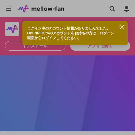
ログイン中のアカウント情報がありませんでした。
快適に視聴するなら、アプリをインストールしよう！
OPENREC.tvのアカウントをお持ちの方は、ログイン
画面からログインしてください。
インストール
アプリで開く
新規登録
OPENREC.tv アカウントは mellow-fan
OPENREC.tvアカウントはmellow-fanア