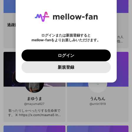
問題を選択してください
この限定コミュニティは、Discordで提供されてい
性別
きます。
たり、エールアイテムでデコレーションして、配信
メールアドレスにメールを送信しました。30分以内
パスワード再設定
ます。
者に届けましょう！
にメール記載の6桁の認証コードを入力してくださ
入力していただいたメールアドレ
男性
女性
その他
利用規約とプライバシーポリシーが更新されま
問題を選択してください
詳しくはこちら
※ファンレター機能は有料サービスです。
い。
または
または
ポイントが不足しています
した。 サービスを利用するには変更後の内容を
Discordアカウントをお持ちでない方
スに、パスワード再設定用URLを
セッションの有効期限が切れたた
登録したメールアドレスを入力し、送信してくださ
わいせつな表現
チームメンバーに追加しますか？
ブロックリストに追加しますか？
この動画の公開は終了しました
お住まいの地域
ご確認いただき、同意していただく必要があり
認証コード
過疎配信者コメントゼロ推進隊隊長
184
い。
記載されたメールを送信しました
め、ログアウトしました
Discordとは？からDiscordにアクセス
X
X
ます。
@
comment_zero
@
JLGJLG
mellowポイントの購入に進みますか？
他者を誹謗中傷する表現
のでご確認ください
0
6
ログインまたは新規登録すると
ブルース・リーは香港のアメリカ人
Discordアカウントを作成
mellow-fanをよりお楽しみいただけます。
キャンセル
キャンセル
OK
はい
OK
0
500
俳優、映画監督、武道家、武道指導
著作権の侵害
Google
Google
利用規約
プレミアム会員に入会
を確認しました。
OK
者、哲学者。まざまな戦闘分野から
いいえ
はい
mellow-fan のメールアドレス（mellow-fan.comド
この画面からDiscordに参加する
利用規約
および
プライバシーポリシー
に同意頂いた上で
ログイン
生まれたハイブリッド格闘技の哲学
プライバシーポリシー
を確認しました。
メイン及びcs.openrec.co.jpドメイン）が受信拒否設
次にお進みください。
OK
プライバシーの侵害
ご登録いただいた情報はサービスの向上を目的
である「截拳道（ジークンドー）」
ログイン
再設定する
動画プレイリストがありません
定に含まれていないかご確認ください。
Yahoo! JAPAN
Yahoo! JAPAN
の創始者であり、現代の総合格闘技
Discordは第三者が提供するコミュニティーサービスで、
として使用いたします。
報告された問題については、利用規約に違反しているか
動画プレイリストを選択
パスワードを忘れた方は
こちら
過激な暴力や自傷行為
（MMA）の道を切り開いたとされて
mellow-fanとは関わりがありません。Discordに関してのお
一部サービスをご利用いただくには、生年月の
どうかをスタッフが確認します。
この機能をむやみに使
新規登録
確認しました
いる。リーは自ら創出した武道であ
問い合わせにはお答えすることができません。Discordの仕
アカウントをお持ちですか？
アカウントを作成する
登録が必要です。
用することは、利用規約違反になります。
る「截拳道」の理論家＝体系化をも
様変更により、限定コミュニティ特典の提供が終了する可能
入力
なりすまし行為
Appleでサインアップ
Appleでサインイン
動画のプレイリストを一つ選択すると、そのプレイ
ご登録いただいた情報は公開されません。
くろみ、それについての膨大な数の
性がありますが、その際の補償は一切行いません。外部サー
リストの動画をマイページの上部にリストで表示す
メモやイラストを遺している。日本
ビスとのID連携に関する同意事項に同意の上、参加をお願い
閉じる
ることができます。
出会いを誘導する行為
ファンレターを作成
人の武道家が、リーの遺した截拳道
します。
送信
mellow-fanの
mellow-fanの
利用規約
利用規約
・
・
プライバシーポリシー
プライバシーポリシー
・
・
外部
外部
に関するファイルを、1980年に『魂
登録
外部サービスとのID連携に関する同意事項
サービスとのID連携に関する同意事項
サービスとのID連携に関する同意事項
に同意頂いた上
に同意頂いた上
の武器』という一冊の書物にまとめ
閉じる
ねずみ講やマルチ商法
動画プレイリストを選択
アカウント作成
まゆうま
うんちん
で、次にお進みください
で、次にお進みください
ている。その書物の一章で、リー
は、従来の「武道」がその原理とし
@
mayuma627
@
untin1919
誤解を招く配信設定
あとで登録
て持つようないわゆる「型」という
Discordとは？
Discordに参加する
歌ったりしゃべったりする生命体で
ものを第一に批判している。「絶え
mellow-fanからのお得な情報をメールで受
す。 X: https://x.com/mauma5 Inst
ゲームの録画禁止区域の配信
ず変化する現実」のなかでおこなわ
け取る
agram: https://www.instagram.co
れる実践において「型」が有効性を
m/myuma_gx?igsh=NTVrMzVibXA
欠き闘うのの身振りや思考を限定し
改造版・海賊版ソフトの配信
waG5p&utm_source=qr
束縛するのだという。リー自身が独