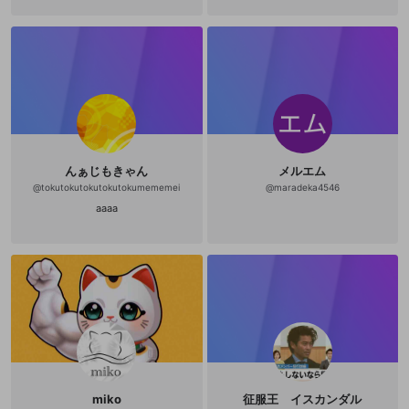
ではなくて、彼が「武道」にたいし
て、いわば「外部の視線」をもつこ
とができたわけなのだ。結果として
彼の「武道」である截拳道は、両義
的な性格をもつことになる。リーが
截拳道の全貌を概論的に述べている
『魂の武器』の第一章で語っている
ことは、たんに「型」の批判にとど
まるものではない。最初に「型」を
批判しておきながらそのあと執拗に
「型」を列挙して
んぁじもきゃん
メルエム
@
tokutokutokutokutokumememei
@
maradeka4546
aaaa
miko
征服王 イスカンダル