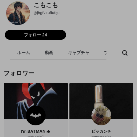
こもこも
@
jhgfvkuflufgul
フォロー 24
ホーム
動画
キャプチャ
プレイリスト
フォロワー
I'm BATMAN 🦇
ピッカンチ
@
blade007
@
nessannfan