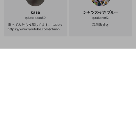
kasa
シャツのぞきブルー
@
kasaaaaa50
@
takanori2
歌ってみたも投稿してます。 tube→
穏健派好き
https://www.youtube.com/channel/
UCnlNNi6aVmVyqS0y7oMIq-w Twit
ter→https://twitter.com/terifurigas
a8