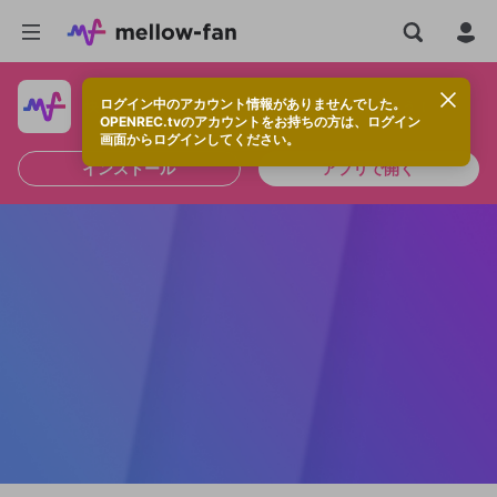
ログイン中のアカウント情報がありませんでした。
快適に視聴するなら、アプリをインストールしよう！
OPENREC.tvのアカウントをお持ちの方は、ログイン
画面からログインしてください。
インストール
アプリで開く