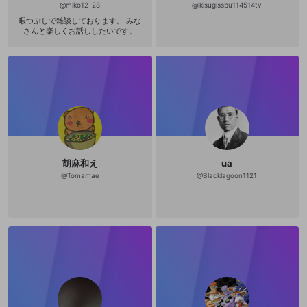
@
miko12_28
@
lkisugissbu114514tv
暇つぶしで雑談しております。 みな
さんと楽しくお話ししたいです。
胡麻和え
ua
@
Tomamae
@
Blacklagoon1121