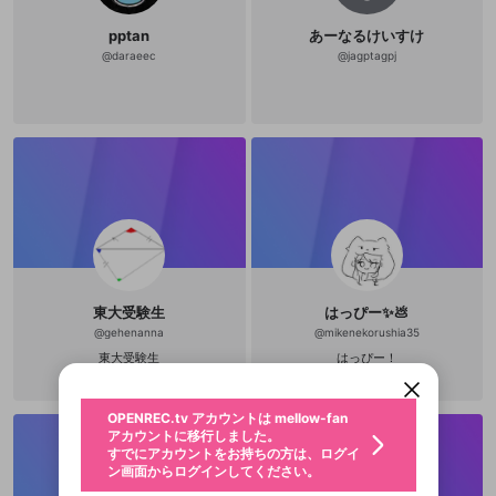
pptan
あーなるけいすけ
@
daraeec
@
jagptagpj
新規登録
東大受験生
はっぴー✨💩
OPENREC.tv アカウントは mellow-fan
OPENREC.tvアカウントはmellow-fanア
限定コミュニティ参加方法
パーソナルデータの登録
@
gehenanna
@
mikenekorushia35
アカウントに移行しました。
カウントに統合しました。
すでにアカウントをお持ちの方は、ログイ
こちらからOPENREC.tvでログイン中のア
東大受験生
はっぴー！
動画プレイリストを選択
ン画面からログインしてください。
カウント情報を引き継ぐことができます。
生年月
固定動画に設定
不適切なユーザーとして報告しま
ファンレター
OPENREC.tv アカウントは mellow-fan
サブスクシェア
@
新規登録
ログイン
すか？
年
月
アカウントに移行しました。
マイページに表示されている動画 (ライブ配信、配
認証コードの入力
すでにアカウントをお持ちの方は、ログイ
生年月は登録後に変更できません。
信予定、アーカイブ、アップロード動画) をページ
選択できるプレイリストがありません。
応援している配信者にファンレターを送ることがで
ン画面からログインしてください。
ご確認ください
のトップに1つ固定できます。動画タイトル横のメ
ログイン
プレイリストは動画の再生画面で作成で
きます。好きなデザインを選んでメッセージを書い
ニューより設定することができます。
メールアドレスで新規登録
メールアドレスでログイン