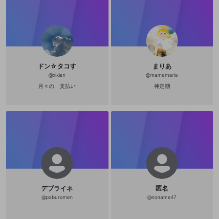
自の武術として完成をめざしあらゆ
政治的・宗教的・人種的な内容
る武道の諸要素をとりいれひとつの
新たな武道として截拳道の組織化を
試みたとき体系化によって導き出さ
その他の問題
れる形式つまりある種の型をもって
しまうことをまぬかれない。『魂の
武器』における第二章は「肉体の武
器」と題され、拳による打撃や蹴り
などの技法が写真やイラストをまじ
ドン☆タコす
まりあ
えていくつもの例を提示しながら細
@
xixian
@
mamamaria
かく解説されており、第三章「精神
の武器」は実践における技の応用や
月々の 支払い
神定期
戦術法などが主題となる。要するに
『魂の武器』という書物の大半のペ
ージは截拳道における「型」の記述
なのだ。これを二律背反的だと批判
するのはやさしい。だが思考を活性
化するのはもっぱら批判ではなく肯
定である。注目すべきなのは、リー
が、截拳道の理論家＝体系化を遂げ
る事なく、それをひとつにまとめた
著作を発表することなく、32歳とい
う若さで他界している点であろう
か。たしかに、截拳道という「武
道」の完成をはたさなかったこと
で、最終的にリーは「型」を回避し
デブライネ
匿名
えたと捉えることも可能ではあろう
@
paburomen
@
noname47
かとおもえるのだが、しかし、たん
にその死が完成を阻んだというだけ
のことともいえるだろう。無論そう