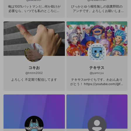
俺は100%バットマンだ...何か助けが
ぴっかとゆう根性無しの脱糞野郎の
必要なら、いつでも私のところに来
アンチです。よろしくお願いしま
てください。私が解決します... 君は
す。
ロビンになって、私と一緒に犯罪を
捕まえて正義を下すのを手伝ってく
れ
コキお
テキサス
@
tmtm2002
@
yamcyu
よろしく 不定期で配信してます
テキサスorやぐちです。わおんあり
がとう！ https://youtube.com/@fat
her2texas?si=b2m009uNB7ZvqXq
L