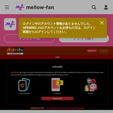
ログイン中のアカウント情報がありませんでした。
快適に視聴するなら、アプリをインストールしよう！
OPENREC.tvのアカウントをお持ちの方は、ログイン
画面からログインしてください。
インストール
アプリで開く
新規登録
OPENREC.tv アカウントは mellow-fan
OPENREC.tvアカウントはmellow-fanア
限定コミュニティ参加方法
パーソナルデータの登録
アカウントに移行しました。
カウントに統合しました。