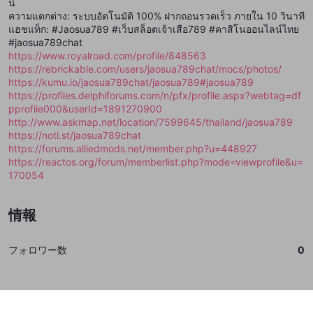
閉じる
ねずみ講やマルチ商法
น์
動画プレイリストを選択
アカウント作成
で、次にお進みください
で、次にお進みください
ความแตกต่าง: ระบบอัตโนมัติ 100% ฝากถอนรวดเร็ว ภายใน 10 วินาที
誤解を招く配信設定
แฮชแท็ก: #Jaosua789 #เว็บสล็อตเจ้าเสือ789 #คาสิโนออนไลน์ไทย
あとで登録
Discordとは？
Discordに参加する
#jaosua789chat
mellow-fanからのお得な情報をメールで受
ゲームの録画禁止区域の配信
https://www.royalroad.com/profile/848563
け取る
https://rebrickable.com/users/jaosua789chat/mocs/photos/
改造版・海賊版ソフトの配信
https://kumu.io/jaosua789chat/jaosua789#jaosua789
https://profiles.delphiforums.com/n/pfx/profile.aspx?webtag=df
政治的・宗教的・人種的な内容
pprofile000&userId=1891270900
http://www.askmap.net/location/7599645/thailand/jaosua789
その他の問題
https://noti.st/jaosua789chat
https://forums.alliedmods.net/member.php?u=448927
https://reactos.org/forum/memberlist.php?mode=viewprofile&u=
170054
情報
フォロワー数
0