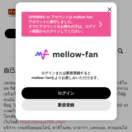
すでにアカウントをお持ちの方は、ログイ
こちらからOPENREC.tvでログイン中のア
Jaosua789
動画プレイリストを選択
ン画面からログインしてください。
カウント情報を引き継ぐことができます。
生年月
固定動画に設定
不適切なユーザーとして報告しま
@
jaosua789chat
ファンレター
OPENREC.tv アカウントは mellow-fan
サブスクシェア
@
新規登録
ログイン
すか？
年
月
アカウントに移行しました。
マイページに表示されている動画 (ライブ配信、配
認証コードの入力
すでにアカウントをお持ちの方は、ログイ
生年月は登録後に変更できません。
信予定、アーカイブ、アップロード動画) をページ
選択できるプレイリストがありません。
応援している配信者にファンレターを送ることがで
ン画面からログインしてください。
ご確認ください
のトップに1つ固定できます。動画タイトル横のメ
ログイン
フォロー
プレイリストは動画の再生画面で作成で
きます。好きなデザインを選んでメッセージを書い
ニューより設定することができます。
メールアドレスで新規登録
メールアドレスでログイン
問題を選択してください
この限定コミュニティは、Discordで提供されてい
性別
きます。
たり、エールアイテムでデコレーションして、配信
メールアドレスにメールを送信しました。30分以内
パスワード再設定
ます。
者に届けましょう！
にメール記載の6桁の認証コードを入力してくださ
入力していただいたメールアドレ
男性
女性
その他
利用規約とプライバシーポリシーが更新されま
問題を選択してください
詳しくはこちら
ホーム
動画
キャプチャ
プレイリスト
※ファンレター機能は有料サービスです。
い。
または
または
ポイントが不足しています
した。 サービスを利用するには変更後の内容を
Discordアカウントをお持ちでない方
スに、パスワード再設定用URLを
セッションの有効期限が切れたた
登録したメールアドレスを入力し、送信してくださ
わいせつな表現
ブロックリストに追加しますか？
この動画の公開は終了しました
お住まいの地域
ご確認いただき、同意していただく必要があり
認証コード
い。
記載されたメールを送信しました
め、ログアウトしました
Discordとは？からDiscordにアクセス
X
X
ます。
mellowポイントの購入に進みますか？
他者を誹謗中傷する表現
自己紹介
のでご確認ください
0
6
ログインまたは新規登録すると
Discordアカウントを作成
mellow-fanをよりお楽しみいただけます。
キャンセル
OK
OK
0
500
著作権の侵害
Google
Google
利用規約
プレミアム会員に入会
を確認しました。
OK
Jaosua789 ให้บริการเกมออนไลน์คุณภาพสูง ครอบคลุมสล็อต คาสิโน
いいえ
はい
mellow-fan のメールアドレス（mellow-fan.comド
この画面からDiscordに参加する
利用規約
および
プライバシーポリシー
に同意頂いた上で
ログイン
สด กีฬา และหวยออนไลน์ ระบบอัตโนมัติเต็มรูปแบบช่วยให้ทุกธุรกรรม
プライバシーポリシー
を確認しました。
メイン及びcs.openrec.co.jpドメイン）が受信拒否設
次にお進みください。
OK
プライバシーの侵害
ご登録いただいた情報はサービスの向上を目的
ログイン
เสร็จเร็วภายใน 10 วินาที พร้อมบริการโปร่งใส ซื่อสัตย์ 100% ทำให้ผู้เ
再設定する
動画プレイリストがありません
定に含まれていないかご確認ください。
Yahoo! JAPAN
Yahoo! JAPAN
Discordは第三者が提供するコミュニティーサービスで、
として使用いたします。
報告された問題については、利用規約に違反しているか
ล่นมั่นใจทุกครั้ง
動画プレイリストを選択
パスワードを忘れた方は
こちら
過激な暴力や自傷行為
mellow-fanとは関わりがありません。Discordに関してのお
一部サービスをご利用いただくには、生年月の
どうかをスタッフが確認します。
この機能をむやみに使
新規登録
ที่อยู่: 383 ถ.พญาไท แขวงปทุมวัน ปทุมวัน กรุงเทพมหานคร 10400 ปร
確認しました
問い合わせにはお答えすることができません。Discordの仕
アカウントをお持ちですか？
アカウントを作成する
登録が必要です。
用することは、利用規約違反になります。
様変更により、限定コミュニティ特典の提供が終了する可能
ะเทศไทย
入力
なりすまし行為
Appleでサインアップ
Appleでサインイン
動画のプレイリストを一つ選択すると、そのプレイ
ご登録いただいた情報は公開されません。
性がありますが、その際の補償は一切行いません。外部サー
โทรศัพท์: +66 98 789 7890
リストの動画をマイページの上部にリストで表示す
ビスとのID連携に関する同意事項に同意の上、参加をお願い
閉じる
เว็บไซต์:
https://jaosua789.chat/
ることができます。
出会いを誘導する行為
ファンレターを作成
します。
送信
mellow-fanの
mellow-fanの
利用規約
利用規約
・
・
プライバシーポリシー
プライバシーポリシー
・
・
外部
外部
บริการ: เกมสล็อตออนไลน์, คาสิโนสด, บาคาร่า, แทงบอล, หวยออนไล
登録
外部サービスとのID連携に関する同意事項
サービスとのID連携に関する同意事項
サービスとのID連携に関する同意事項
に同意頂いた上
に同意頂いた上