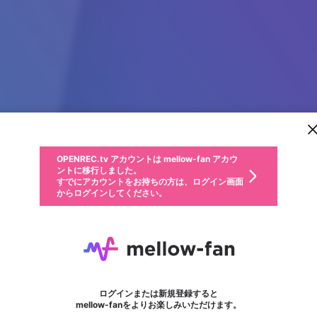
新規登録
OPENREC.tv アカウントは mellow-fan アカウ
OPENREC.tvアカウントはmellow-fanアカウン
パーソナルデータの登録
限定コミュニティ参加方法
ントに移行しました。
トに統合しました。
すでにアカウントをお持ちの方は、ログイン画面
こちらからOPENREC.tvでログイン中のアカウ
からログインしてください。
ント情報を引き継ぐことができます。
動画プレイリストを選択
生年月
固定動画に設定
不適切なユーザーとして報告します
ファンレター
サブスクシェア
OPENREC.tv アカウントは mellow-fan アカウ
@
新規登録
ログイン
か？
年
月
ントに移行しました。
マイページに表示されている動画 (ライブ配信、配信予定、ア
すでにアカウントをお持ちの方は、ログイン画面
ーカイブ、アップロード動画) をページのトップに1つ固定で
jalalive Nonton
応援している配信者にファンレターを送ることができま
生年月は登録後に変更できません。
認証コードの入力
できるプレイリストがありません。プレイリストは動画の再生画面で作
からログインしてください。
きます。動画タイトル横のメニューより設定することができま
す。好きなデザインを選んでメッセージを書いたり、エ
ログイン
す。
@
jalalive3id
ご確認ください
す。
メールアドレスで新規登録
メールアドレスでログイン
問題を選択してください
ールアイテムでデコレーションして、配信者に届けまし
性別
ょう！
メールアドレスにメールを送信しました。30分以内にメ
パスワード再設定
詳しくはこちら
この限定コミュニティは、Discordで提供されています。
入力していただいたメールアドレス
男性
女性
その他
問題を選択してください
※ファンレター機能は有料サービスです。
ール記載の6桁の認証コードを入力してください。
利用規約とプライバシーポリシーが更新されました。
または
または
ポイントが不足しています
フォロー
に、パスワード再設定用URLを記載
セッションの有効期限が切れたた
Discordアカウントをお持ちでない方
サービスを利用するには変更後の内容をご確認いただ
わいせつな表現
認証コード
検索履歴をすべて削除しますか？
ブロックリストに追加しますか？
この動画の公開は終了しました
登録したメールアドレスを入力し、送信してください。
お住まいの地域
されたメールを送信しましたのでご
め、ログアウトしました
き、同意していただく必要があります。
X
X
Discordとは？からDiscordにアクセス
mellowポイントの購入に進みますか？
他者を誹謗中傷する表現
0
6
確認ください
ログインまたは新規登録すると
Discordアカウントを作成
キャンセル
mellow-fanをよりお楽しみいただけます。
いいえ
OK
はい
OK
利用規約
を確認しました。
0
500
著作権の侵害
Google
Google
キャプチャ
プレイリスト
フォロー
フォロワー
プレミアム会員に入会
mellow-fan のメールアドレス（mellow-fan.comドメイン
OK