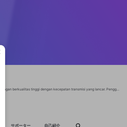
成で
jalalive adalah platform menonton sepak bola online gratis, menyediakan pertandingan berkualitas tinggi dengan kecepatan transmisi yang lancar. Pengguna dapat mengikuti turnamen besar dan acara olahraga favorit mereka tanpa berlangganan atau biaya layanan. Informasi rinci: Website: https://jalalive3.id/ Address: Jl. Duri Mas II M No.446, RT.5/RW.12, Duri Kepa, Kec. Kb. Jeruk, Kota Jakarta Barat, Daerah Khusus Ibukota Jakarta 11510, Indonesia Phone: +62821226975425 Email: jalalive3.id@gmail.com #jalaliveindonesia, #jalalive, #footballstreaming, #freefootball, #livefootball, #watchfootballonline, #sportsstreaming, #highqualitymatches, #nosubscription, #smoothtransmission, #majortournaments https://www.pinterest.com/jalalive3id/ https://www.youtube.com/@jalalive3id https://camp-fire.jp/profile/jalalive3id/projects https://bulkwp.com/support-forums/users/jalalive3id/ https://australian-school-holidays.mn.co/members/27803526 https://twtr.to/YLnVa https://cameradb.review/wiki/User:Jalalive
サポーター
自己紹介