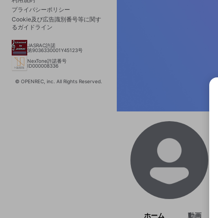
プライバシーポリシー
Cookie及び広告識別番号等に関す
るガイドライン
JASRAC許諾
第9036330001Y45123号
NexTone許諾番号
ID000008336
© OPENREC, inc. All Rights Reserved.
選択
きま
ホーム
動画