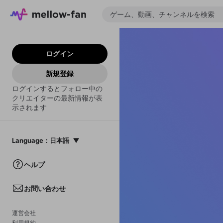
ログイン
新規登録
ログインするとフォロー中の
クリエイターの最新情報が表
示されます
Language
：
日本語
日本語
ヘルプ
English
お問い合わせ
中文(簡体)
한국어
運営会社
利用規約