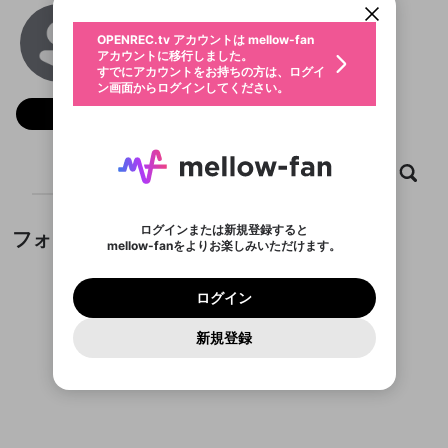
動画プレイリストを選択
生年月
Nhà Cái J88
固定動画に設定
不適切なユーザーとして報告しま
ファンレター
OPENREC.tv アカウントは mellow-fan
サブスクシェア
@
j88t3me
@
新規登録
ログイン
すか？
年
月
アカウントに移行しました。
マイページに表示されている動画 (ライブ配信、配
認証コードの入力
すでにアカウントをお持ちの方は、ログイ
生年月は登録後に変更できません。
信予定、アーカイブ、アップロード動画) をページ
選択できるプレイリストがありません。
応援している配信者にファンレターを送ることがで
ン画面からログインしてください。
ご確認ください
のトップに1つ固定できます。動画タイトル横のメ
ログイン
プレイリストは動画の再生画面で作成で
きます。好きなデザインを選んでメッセージを書い
ニューより設定することができます。
メールアドレスで新規登録
メールアドレスでログイン
問題を選択してください
フォロー
この限定コミュニティは、Discordで提供されてい
性別
きます。
たり、エールアイテムでデコレーションして、配信
メールアドレスにメールを送信しました。30分以内
パスワード再設定
ます。
者に届けましょう！
にメール記載の6桁の認証コードを入力してくださ
入力していただいたメールアドレ
男性
女性
その他
利用規約とプライバシーポリシーが更新されま
問題を選択してください
詳しくはこちら
※ファンレター機能は有料サービスです。
い。
または
または
ポイントが不足しています
した。 サービスを利用するには変更後の内容を
Discordアカウントをお持ちでない方
スに、パスワード再設定用URLを
セッションの有効期限が切れたた
ホーム
動画
キャプチャ
プレイリスト
登録したメールアドレスを入力し、送信してくださ
わいせつな表現
チームメンバーに追加しますか？
ブロックリストに追加しますか？
この動画の公開は終了しました
お住まいの地域
ご確認いただき、同意していただく必要があり
認証コード
い。
記載されたメールを送信しました
め、ログアウトしました
Discordとは？からDiscordにアクセス
X
X
ます。
mellowポイントの購入に進みますか？
他者を誹謗中傷する表現
のでご確認ください
0
6
ログインまたは新規登録すると
フォロワー
Discordアカウントを作成
mellow-fanをよりお楽しみいただけます。
キャンセル
キャンセル
OK
はい
OK
0
500
著作権の侵害
Google
Google
利用規約
プレミアム会員に入会
を確認しました。
OK
いいえ
はい
mellow-fan のメールアドレス（mellow-fan.comド
この画面からDiscordに参加する
利用規約
および
プライバシーポリシー
に同意頂いた上で
ログイン
プライバシーポリシー
を確認しました。
メイン及びcs.openrec.co.jpドメイン）が受信拒否設
次にお進みください。
OK
プライバシーの侵害
ご登録いただいた情報はサービスの向上を目的
ログイン
再設定する
動画プレイリストがありません
定に含まれていないかご確認ください。
Yahoo! JAPAN
Yahoo! JAPAN
Discordは第三者が提供するコミュニティーサービスで、
として使用いたします。
報告された問題については、利用規約に違反しているか
動画プレイリストを選択
パスワードを忘れた方は
こちら
過激な暴力や自傷行為
mellow-fanとは関わりがありません。Discordに関してのお
一部サービスをご利用いただくには、生年月の
どうかをスタッフが確認します。
この機能をむやみに使
新規登録
確認しました
問い合わせにはお答えすることができません。Discordの仕
アカウントをお持ちですか？
アカウントを作成する
登録が必要です。
用することは、利用規約違反になります。
様変更により、限定コミュニティ特典の提供が終了する可能
入力
なりすまし行為
Appleでサインアップ
Appleでサインイン
動画のプレイリストを一つ選択すると、そのプレイ
ご登録いただいた情報は公開されません。
性がありますが、その際の補償は一切行いません。外部サー
フォロワーがまだいません
リストの動画をマイページの上部にリストで表示す
ビスとのID連携に関する同意事項に同意の上、参加をお願い
閉じる
ることができます。
出会いを誘導する行為
ファンレターを作成
します。
送信
mellow-fanの
mellow-fanの
利用規約
利用規約
・
・
プライバシーポリシー
プライバシーポリシー
・
・
外部
外部
登録
外部サービスとのID連携に関する同意事項
サービスとのID連携に関する同意事項
サービスとのID連携に関する同意事項
に同意頂いた上
に同意頂いた上
閉じる
ねずみ講やマルチ商法
動画プレイリストを選択
アカウント作成
で、次にお進みください
で、次にお進みください