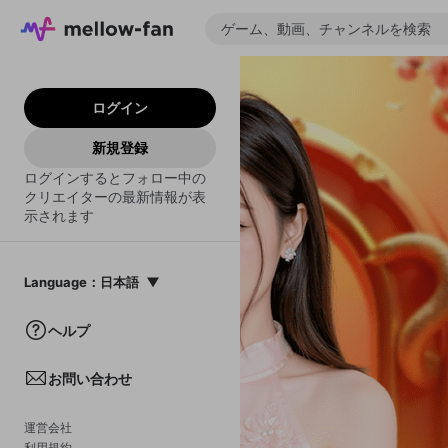
ログイン
新規登録
ログインするとフォロー中の
クリエイターの最新情報が表
示されます
Language
：
日本語
日本語
ヘルプ
English
お問い合わせ
中文(簡体)
한국어
運営会社
利用規約