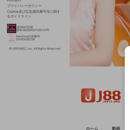
プライバシーポリシー
Cookie及び広告識別番号等に関す
るガイドライン
JASRAC許諾
第9036330001Y45123号
NexTone許諾番号
ID000008336
© OPENREC, inc. All Rights Reserved.
選択
きま
ホーム
動画