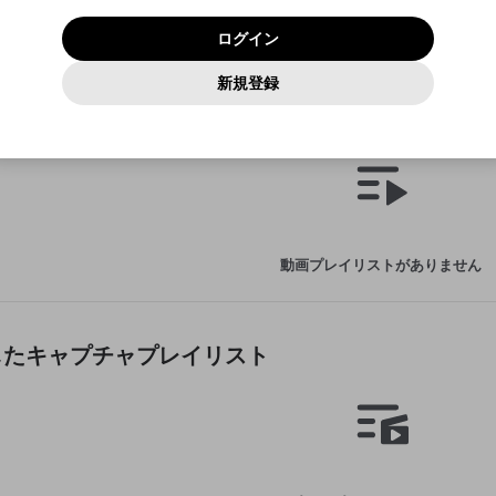
いいえ
はい
利用規約
および
プライバシーポリシー
に同意頂いた上で次にお
この画面からDiscordに参加する
プライバシーポリシー
を確認しました。
及びcs.openrec.co.jpドメイン）が受信拒否設定に含まれて
ログイン
進みください。
OK
プライバシーの侵害
ご登録いただいた情報はサービスの向上を目的として
動画プレイリストがありません
再設定する
いないかご確認ください。
ログイン
Yahoo! JAPAN
Yahoo! JAPAN
使用いたします。
Discordは第三者が提供するコミュニティーサービスで、mellow-
報告された問題については、利用規約に違反しているかどうか
動画
キャプチャ
パスワードを忘れた方は
こちら
過激な暴力や自傷行為
確認しました
fanとは関わりがありません。Discordに関してのお問い合わせには
一部サービスをご利用いただくには、生年月の登録が
をスタッフが確認します。
この機能をむやみに使用すること
新規登録
動画プレイリストを選択
お答えすることができません。Discordの仕様変更により、限定コ
アカウントをお持ちですか？
アカウントを作成する
入力
必要です。
は、利用規約違反になります。
Appleでサインアップ
Appleでサインイン
ミュニティ特典の提供が終了する可能性がありますが、その際の補
なりすまし行為
作成した動画プレイリスト
ご登録いただいた情報は公開されません。
償は一切行いません。外部サービスとのID連携に関する同意事項に
動画のプレイリストを一つ選択すると、そのプレイリストの動
同意の上、参加をお願いします。
出会いを誘導する行為
閉じる
画をマイページの上部にリストで表示することができます。
ファンレターを作成
送信
mellow-fanの
mellow-fanの
利用規約
利用規約
・
・
プライバシーポリシー
プライバシーポリシー
・
・
外部サービ
外部サービ
外部サービスとのID連携に関する同意事項
登録
スとのID連携に関する同意事項
スとのID連携に関する同意事項
に同意頂いた上で、次にお進み
に同意頂いた上で、次にお進み
閉じる
ねずみ講やマルチ商法
アカウント作成
動画プレイリストを選択
ください
ください
Discordとは？
Discordに参加する
誤解を招く配信設定
あとで登録
mellow-fanからのお得な情報をメールで受け取
動画プレイリストがありません
ゲームの録画禁止区域の配信
る
改造版・海賊版ソフトの配信
政治的・宗教的・人種的な内容
作成したキャプチャプレイリスト
その他の問題