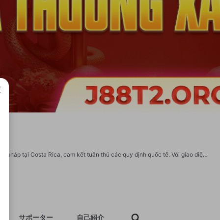
成で
J88 là nền tảng chơi game trực tuyến hàng đầu, được quản lý bởi một công ty hợp pháp tại Costa Rica, cam kết tuân thủ các quy định quốc tế. Với giao diện chuyên nghiệp, dễ sử dụng trên cả website và ứng dụng di động, J88 thu hút đông đảo người chơi từ khắp nơi, đặc biệt tại châu Á. J88 nổi bật với kho trò chơi phong phú như bắn cá online, game bài đổi thưởng, thể thao, xổ số, và live casino, mang đến trải nghiệm giải trí đa dạng và hấp dẫn. Ngoài ra, J88 còn ghi điểm nhờ các chương trình khuyến mãi hấp dẫn, từ thưởng nạp đầu, hoàn trả cược đến phần thưởng đặc biệt. Hệ thống giao dịch bảo mật, tiện lợi cùng dịch vụ hỗ trợ chuyên nghiệp giúp người chơi dễ dàng tham gia, nạp, và rút tiền. Với những ưu điểm vượt trội, J88 đang khẳng định vị thế là lựa chọn ưu tiên của cộng đồng chơi game trực tuyến. Thông tin liên hệ: Địa chỉ: 174 Hẻm 876 Cách Mạng Tháng Tám, Phường 5, Tân Bình, Hồ Chí Minh, Việt Nam. Phone: 0775677412. Email: info@j88t2.org. Website: https://j88t2.org/ #J88 #nhacaiJ88 #J8
サポーター
自己紹介