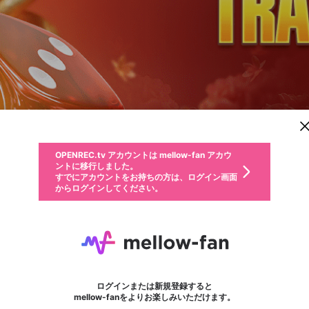
新規登録
OPENREC.tv アカウントは mellow-fan アカウ
OPENREC.tvアカウントはmellow-fanアカウン
パーソナルデータの登録
限定コミュニティ参加方法
ントに移行しました。
トに統合しました。
すでにアカウントをお持ちの方は、ログイン画面
こちらからOPENREC.tvでログイン中のアカウ
からログインしてください。
ント情報を引き継ぐことができます。
動画プレイリストを選択
生年月
固定動画に設定
不適切なユーザーとして報告します
ファンレター
サブスクシェア
OPENREC.tv アカウントは mellow-fan アカウ
@
新規登録
ログイン
か？
年
月
ントに移行しました。
マイページに表示されている動画 (ライブ配信、配信予定、ア
すでにアカウントをお持ちの方は、ログイン画面
ーカイブ、アップロード動画) をページのトップに1つ固定で
J88t2 Org
応援している配信者にファンレターを送ることができま
生年月は登録後に変更できません。
認証コードの入力
できるプレイリストがありません。プレイリストは動画の再生画面で作
からログインしてください。
きます。動画タイトル横のメニューより設定することができま
す。好きなデザインを選んでメッセージを書いたり、エ
ログイン
す。
@
j88t2org
ご確認ください
す。
メールアドレスで新規登録
メールアドレスでログイン
問題を選択してください
ールアイテムでデコレーションして、配信者に届けまし
性別
ょう！
メールアドレスにメールを送信しました。30分以内にメ
パスワード再設定
詳しくはこちら
この限定コミュニティは、Discordで提供されています。
入力していただいたメールアドレス
男性
女性
その他
問題を選択してください
※ファンレター機能は有料サービスです。
ール記載の6桁の認証コードを入力してください。
利用規約とプライバシーポリシーが更新されました。
または
または
ポイントが不足しています
フォロー
に、パスワード再設定用URLを記載
セッションの有効期限が切れたた
Discordアカウントをお持ちでない方
サービスを利用するには変更後の内容をご確認いただ
わいせつな表現
認証コード
検索履歴をすべて削除しますか？
ブロックリストに追加しますか？
この動画の公開は終了しました
登録したメールアドレスを入力し、送信してください。
お住まいの地域
されたメールを送信しましたのでご
め、ログアウトしました
き、同意していただく必要があります。
X
X
Discordとは？からDiscordにアクセス
mellowポイントの購入に進みますか？
他者を誹謗中傷する表現
0
6
確認ください
ログインまたは新規登録すると
Discordアカウントを作成
キャンセル
mellow-fanをよりお楽しみいただけます。
いいえ
OK
はい
OK
利用規約
を確認しました。
0
500
著作権の侵害
Google
Google
キャプチャ
プレイリスト
フォロー
フォロワー
プレミアム会員に入会
mellow-fan のメールアドレス（mellow-fan.comドメイン
OK