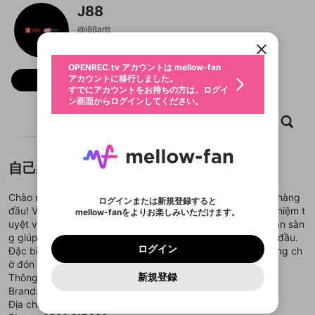
OPENREC.tv アカウントは mellow-fan
OPENREC.tvアカウントはmellow-fanア
限定コミュニティ参加方法
J88
パーソナルデータの登録
アカウントに移行しました。
カウントに統合しました。
すでにアカウントをお持ちの方は、ログイ
こちらからOPENREC.tvでログイン中のア
@
j88artt
動画プレイリストを選択
ン画面からログインしてください。
カウント情報を引き継ぐことができます。
生年月
固定動画に設定
不適切なユーザーとして報告しま
ファンレター
OPENREC.tv アカウントは mellow-fan
サブスクシェア
@
新規登録
ログイン
すか？
年
月
アカウントに移行しました。
フォロー
マイページに表示されている動画 (ライブ配信、配
認証コードの入力
すでにアカウントをお持ちの方は、ログイ
生年月は登録後に変更できません。
信予定、アーカイブ、アップロード動画) をページ
選択できるプレイリストがありません。
応援している配信者にファンレターを送ることがで
ン画面からログインしてください。
ご確認ください
のトップに1つ固定できます。動画タイトル横のメ
ログイン
プレイリストは動画の再生画面で作成で
きます。好きなデザインを選んでメッセージを書い
ニューより設定することができます。
メールアドレスで新規登録
メールアドレスでログイン
問題を選択してください
ホーム
動画
キャプチャ
プレイリスト
この限定コミュニティは、Discordで提供されてい
性別
きます。
たり、エールアイテムでデコレーションして、配信
メールアドレスにメールを送信しました。30分以内
パスワード再設定
ます。
者に届けましょう！
にメール記載の6桁の認証コードを入力してくださ
入力していただいたメールアドレ
男性
女性
その他
利用規約とプライバシーポリシーが更新されま
問題を選択してください
詳しくはこちら
※ファンレター機能は有料サービスです。
い。
または
または
ポイントが不足しています
した。 サービスを利用するには変更後の内容を
Discordアカウントをお持ちでない方
スに、パスワード再設定用URLを
セッションの有効期限が切れたた
登録したメールアドレスを入力し、送信してくださ
自己紹介
わいせつな表現
ブロックリストに追加しますか？
この動画の公開は終了しました
お住まいの地域
ご確認いただき、同意していただく必要があり
認証コード
い。
記載されたメールを送信しました
め、ログアウトしました
Discordとは？からDiscordにアクセス
X
X
ます。
mellowポイントの購入に進みますか？
他者を誹謗中傷する表現
Chào mừng bạn đến với J88 - điểm đến giải trí trực tuyến hàng
のでご確認ください
0
6
ログインまたは新規登録すると
Discordアカウントを作成
đầu! Với hơn 5000 trò chơi đa dạng, J88 mang đến trải nghiệm t
mellow-fanをよりお楽しみいただけます。
キャンセル
OK
OK
0
500
著作権の侵害
Google
Google
利用規約
プレミアム会員に入会
を確認しました。
OK
uyệt vời cho người chơi. Đội ngũ hỗ trợ khách hàng 24/7 sẵn sàn
いいえ
はい
mellow-fan のメールアドレス（mellow-fan.comド
この画面からDiscordに参加する
利用規約
および
プライバシーポリシー
に同意頂いた上で
ログイン
g giúp đỡ bạn mọi lúc. An toàn và bảo mật là ưu tiên hàng đầu.
プライバシーポリシー
を確認しました。
メイン及びcs.openrec.co.jpドメイン）が受信拒否設
次にお進みください。
OK
プライバシーの侵害
ご登録いただいた情報はサービスの向上を目的
ログイン
Đặc biệt, khuyến mãi hấp dẫn dành cho thành viên mới đang ch
再設定する
動画プレイリストがありません
定に含まれていないかご確認ください。
Yahoo! JAPAN
Yahoo! JAPAN
Discordは第三者が提供するコミュニティーサービスで、
として使用いたします。
報告された問題については、利用規約に違反しているか
ờ đón bạn!
動画プレイリストを選択
パスワードを忘れた方は
こちら
過激な暴力や自傷行為
mellow-fanとは関わりがありません。Discordに関してのお
一部サービスをご利用いただくには、生年月の
どうかをスタッフが確認します。
この機能をむやみに使
新規登録
Thông tin liên hệ:
確認しました
問い合わせにはお答えすることができません。Discordの仕
アカウントをお持ちですか？
アカウントを作成する
登録が必要です。
用することは、利用規約違反になります。
様変更により、限定コミュニティ特典の提供が終了する可能
Brand: J88
入力
なりすまし行為
Appleでサインアップ
Appleでサインイン
動画のプレイリストを一つ選択すると、そのプレイ
ご登録いただいた情報は公開されません。
性がありますが、その際の補償は一切行いません。外部サー
Địa chỉ: 106 Đ. Chiêu Liêu, KP, Dĩ An, Hồ Chí Minh, Vietnam
リストの動画をマイページの上部にリストで表示す
ビスとのID連携に関する同意事項に同意の上、参加をお願い
閉じる