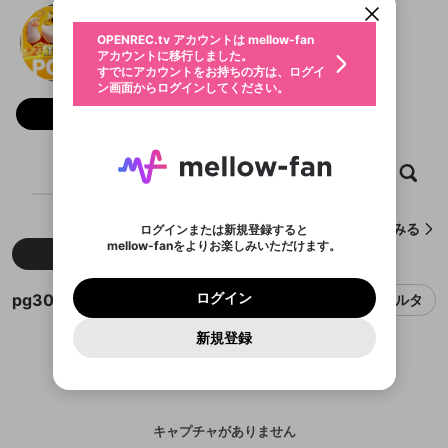
動画プレイリストを選択
生年月
pg30
固定動画に設定
不適切なユーザーとして報告しま
ファンレター
OPENREC.tv アカウントは mellow-fan
サブスクシェア
@
新規登録
ログイン
すか？
年
月
アカウントに移行しました。
マイページに表示されている動画 (ライブ配信、配
認証コードの入力
すでにアカウントをお持ちの方は、ログイ
生年月は登録後に変更できません。
信予定、アーカイブ、アップロード動画) をページ
選択できるプレイリストがありません。
応援している配信者にファンレターを送ることがで
ン画面からログインしてください。
ご確認ください
のトップに1つ固定できます。動画タイトル横のメ
ログイン
プレイリストは動画の再生画面で作成で
きます。好きなデザインを選んでメッセージを書い
ニューより設定することができます。
メールアドレスで新規登録
メールアドレスでログイン
問題を選択してください
フォロー
この限定コミュニティは、Discordで提供されてい
性別
きます。
たり、エールアイテムでデコレーションして、配信
メールアドレスにメールを送信しました。30分以内
パスワード再設定
ます。
者に届けましょう！
にメール記載の6桁の認証コードを入力してくださ
入力していただいたメールアドレ
男性
女性
その他
利用規約とプライバシーポリシーが更新されま
問題を選択してください
詳しくはこちら
※ファンレター機能は有料サービスです。
い。
または
または
ポイントが不足しています
した。 サービスを利用するには変更後の内容を
Discordアカウントをお持ちでない方
スに、パスワード再設定用URLを
セッションの有効期限が切れたた
ホーム
動画
キャプチャ
プレイリスト
登録したメールアドレスを入力し、送信してくださ
わいせつな表現
ブロックリストに追加しますか？
この動画の公開は終了しました
お住まいの地域
ご確認いただき、同意していただく必要があり
認証コード
い。
記載されたメールを送信しました
め、ログアウトしました
Discordとは？からDiscordにアクセス
X
X
ます。
mellowポイントの購入に進みますか？
他者を誹謗中傷する表現
のでご確認ください
0
6
pg30が作成したキャプチャをみる
ログインまたは新規登録すると
Discordアカウントを作成
mellow-fanをよりお楽しみいただけます。
キャンセル
OK
OK
0
500
著作権の侵害
新着
人気
Google
Google
利用規約
プレミアム会員に入会
を確認しました。
OK
いいえ
はい
mellow-fan のメールアドレス（mellow-fan.comド
この画面からDiscordに参加する
利用規約
および
プライバシーポリシー
に同意頂いた上で
ログイン
プライバシーポリシー
を確認しました。
メイン及びcs.openrec.co.jpドメイン）が受信拒否設
次にお進みください。
OK
プライバシーの侵害
ご登録いただいた情報はサービスの向上を目的
pg30のキャプチャ
ログイン
フィルタ
再設定する
動画プレイリストがありません
定に含まれていないかご確認ください。
Yahoo! JAPAN
Yahoo! JAPAN
Discordは第三者が提供するコミュニティーサービスで、
として使用いたします。
報告された問題については、利用規約に違反しているか
動画プレイリストを選択
パスワードを忘れた方は
こちら
過激な暴力や自傷行為
mellow-fanとは関わりがありません。Discordに関してのお
一部サービスをご利用いただくには、生年月の
どうかをスタッフが確認します。
この機能をむやみに使
新規登録
確認しました
問い合わせにはお答えすることができません。Discordの仕
アカウントをお持ちですか？
アカウントを作成する
登録が必要です。
用することは、利用規約違反になります。
様変更により、限定コミュニティ特典の提供が終了する可能
入力
なりすまし行為
Appleでサインアップ
Appleでサインイン
動画のプレイリストを一つ選択すると、そのプレイ
ご登録いただいた情報は公開されません。
性がありますが、その際の補償は一切行いません。外部サー
リストの動画をマイページの上部にリストで表示す
ビスとのID連携に関する同意事項に同意の上、参加をお願い
閉じる
ることができます。
出会いを誘導する行為
ファンレターを作成
します。
送信
mellow-fanの
mellow-fanの
利用規約
利用規約
・
・
プライバシーポリシー
プライバシーポリシー
・
・
外部
外部
登録
外部サービスとのID連携に関する同意事項
サービスとのID連携に関する同意事項
サービスとのID連携に関する同意事項
に同意頂いた上
に同意頂いた上
キャプチャがありません
閉じる
ねずみ講やマルチ商法
動画プレイリストを選択
アカウント作成
で、次にお進みください
で、次にお進みください