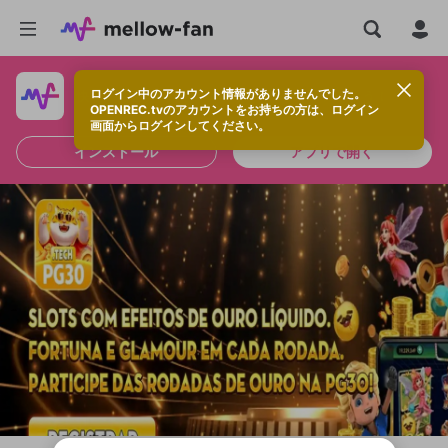
ログイン中のアカウント情報がありませんでした。
快適に視聴するなら、アプリをインストールしよう！
OPENREC.tvのアカウントをお持ちの方は、ログイン
画面からログインしてください。
インストール
アプリで開く
新規登録
OPENREC.tv アカウントは mellow-fan
OPENREC.tvアカウントはmellow-fanア
限定コミュニティ参加方法
パーソナルデータの登録
アカウントに移行しました。
カウントに統合しました。
すでにアカウントをお持ちの方は、ログイ
こちらからOPENREC.tvでログイン中のア
ン画面からログインしてください。
カウント情報を引き継ぐことができます。