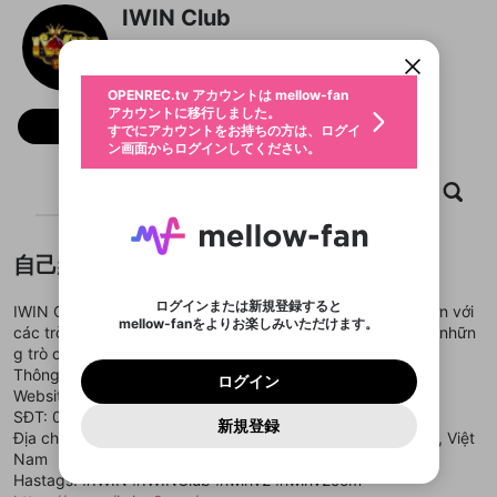
限定コミュニティ参加方法
パーソナルデータの登録
IWIN Club
アカウントに移行しました。
カウントに統合しました。
すでにアカウントをお持ちの方は、ログイ
こちらからOPENREC.tvでログイン中のア
@
iwinv2com
動画プレイリストを選択
ン画面からログインしてください。
カウント情報を引き継ぐことができます。
生年月
固定動画に設定
不適切なユーザーとして報告しま
ファンレター
OPENREC.tv アカウントは mellow-fan
サブスクシェア
@
新規登録
ログイン
すか？
年
月
アカウントに移行しました。
マイページに表示されている動画 (ライブ配信、配
フォロー
認証コードの入力
すでにアカウントをお持ちの方は、ログイ
生年月は登録後に変更できません。
信予定、アーカイブ、アップロード動画) をページ
選択できるプレイリストがありません。
応援している配信者にファンレターを送ることがで
ン画面からログインしてください。
ご確認ください
のトップに1つ固定できます。動画タイトル横のメ
ログイン
プレイリストは動画の再生画面で作成で
きます。好きなデザインを選んでメッセージを書い
ニューより設定することができます。
メールアドレスで新規登録
メールアドレスでログイン
問題を選択してください
この限定コミュニティは、Discordで提供されてい
性別
きます。
たり、エールアイテムでデコレーションして、配信
メールアドレスにメールを送信しました。30分以内
ホーム
動画
キャプチャ
プレイリスト
パスワード再設定
ます。
者に届けましょう！
にメール記載の6桁の認証コードを入力してくださ
入力していただいたメールアドレ
男性
女性
その他
利用規約とプライバシーポリシーが更新されま
問題を選択してください
詳しくはこちら
※ファンレター機能は有料サービスです。
い。
または
または
ポイントが不足しています
した。 サービスを利用するには変更後の内容を
Discordアカウントをお持ちでない方
スに、パスワード再設定用URLを
セッションの有効期限が切れたた
登録したメールアドレスを入力し、送信してくださ
わいせつな表現
ブロックリストに追加しますか？
この動画の公開は終了しました
お住まいの地域
自己紹介
ご確認いただき、同意していただく必要があり
認証コード
い。
記載されたメールを送信しました
め、ログアウトしました
Discordとは？からDiscordにアクセス
X
X
ます。
mellowポイントの購入に進みますか？
他者を誹謗中傷する表現
のでご確認ください
0
6
ログインまたは新規登録すると
IWIN Club mang đến cho người chơi cơ hội trúng thưởng lớn với
Discordアカウントを作成
mellow-fanをよりお楽しみいただけます。
キャンセル
OK
OK
0
500
著作権の侵害
các trò chơi như Nổ Hũ và Xổ Số. Bạn có thể tham gia vào nhữn
Google
Google
利用規約
プレミアム会員に入会
を確認しました。
OK
いいえ
はい
mellow-fan のメールアドレス（mellow-fan.comド
この画面からDiscordに参加する
g trò chơi hấp dẫn này tại IWINClub
利用規約
および
プライバシーポリシー
に同意頂いた上で
ログイン
プライバシーポリシー
を確認しました。
メイン及びcs.openrec.co.jpドメイン）が受信拒否設
次にお進みください。
OK
プライバシーの侵害
Thông tin liên hệ:
ご登録いただいた情報はサービスの向上を目的
ログイン
再設定する
動画プレイリストがありません
定に含まれていないかご確認ください。
Yahoo! JAPAN
Yahoo! JAPAN
Website:
https://iwinv2.com/
Discordは第三者が提供するコミュニティーサービスで、
として使用いたします。
報告された問題については、利用規約に違反しているか
動画プレイリストを選択
パスワードを忘れた方は
こちら
過激な暴力や自傷行為
mellow-fanとは関わりがありません。Discordに関してのお
SĐT: 0985533221
一部サービスをご利用いただくには、生年月の
どうかをスタッフが確認します。
この機能をむやみに使
新規登録
確認しました
問い合わせにはお答えすることができません。Discordの仕
アカウントをお持ちですか？
アカウントを作成する
Địa chỉ: B8/227C Ấp 2, Đa Phước, Bình Chánh, Hồ Chí Minh, Việt
登録が必要です。
用することは、利用規約違反になります。
様変更により、限定コミュニティ特典の提供が終了する可能
入力
なりすまし行為
Appleでサインアップ
Appleでサインイン
動画のプレイリストを一つ選択すると、そのプレイ
Nam
ご登録いただいた情報は公開されません。
性がありますが、その際の補償は一切行いません。外部サー
リストの動画をマイページの上部にリストで表示す
Hastags: #IWIN #IWINClub #iwinv2 #iwinv2com
ビスとのID連携に関する同意事項に同意の上、参加をお願い
閉じる
ることができます。
出会いを誘導する行為
ファンレターを作成
します。