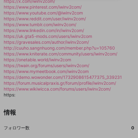
https://x.com/iwinv2com/
送信
mellow-fanの
mellow-fanの
利用規約
利用規約
・
・
プライバシーポリシー
プライバシーポリシー
・
・
外部
外部
登録
https://www.pinterest.com/iwinv2com/
外部サービスとのID連携に関する同意事項
サービスとのID連携に関する同意事項
サービスとのID連携に関する同意事項
に同意頂いた上
に同意頂いた上
閉じる
ねずみ講やマルチ商法
動画プレイリストを選択
アカウント作成
https://www.youtube.com/@iwinv2com
で、次にお進みください
で、次にお進みください
https://www.reddit.com/user/iwinv2com/
誤解を招く配信設定
あとで登録
Discordとは？
Discordに参加する
https://www.tumblr.com/iwinv2com/
mellow-fanからのお得な情報をメールで受
https://www.linkedin.com/in/iwinv2com/
ゲームの録画禁止区域の配信
け取る
https://uk.gta5-mods.com/users/iwinv2com
https://gravesales.com/author/iwinv2com/
改造版・海賊版ソフトの配信
http://cuuho.sangnhuong.com/member.php?u=105760
https://www.kniterate.com/community/users/iwinv2com/
政治的・宗教的・人種的な内容
https://onetable.world/iwinv2com
その他の問題
https://twain.org/forums/users/iwinv2com/
https://www.mymeetbook.com/iwinv2com
https://demo.wowonder.com/1732908615477375_339231
https://forum.musicalpraxis.gr/forum/profile/iwinv2com/
https://www.wikiwicca.com/forums/users/iwinv2com/
https:
情報
フォロワー数
0