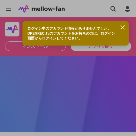
ログイン中のアカウント情報がありませんでした。
快適に視聴するなら、アプリをインストールしよう！
OPENREC.tvのアカウントをお持ちの方は、ログイン
画面からログインしてください。
インストール
アプリで開く
新規登録
OPENREC.tv アカウントは mellow-fan
OPENREC.tvアカウントはmellow-fanア