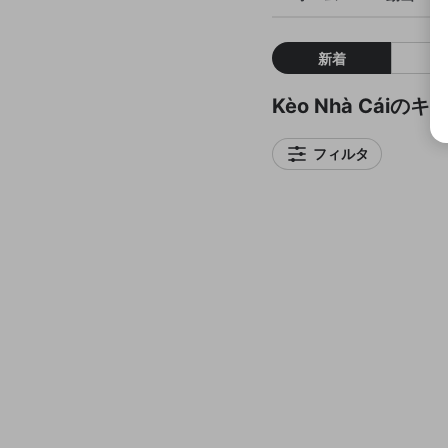
新着
Kèo Nhà Cáiの
フィルタ