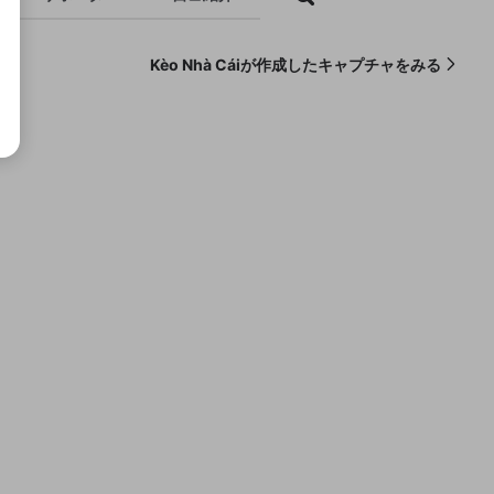
Kèo Nhà Cáiが作成したキャプチャをみる