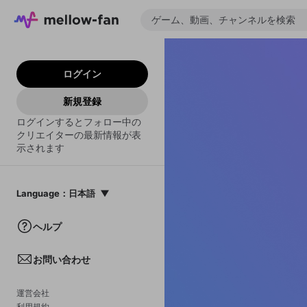
ログイン
新規登録
ログインするとフォロー中の
クリエイターの最新情報が表
示されます
Language
：
日本語
日本語
ヘルプ
English
お問い合わせ
中文(簡体)
한국어
運営会社
利用規約