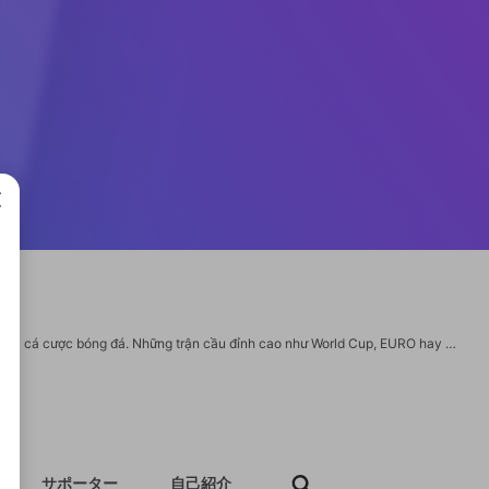
成で
Kèo nhà cái và “tỷ lệ kèo” là những thuật ngữ bắt buộc phải hiểu với mọi người chơi cá cược bóng đá. Những trận cầu đỉnh cao như World Cup, EURO hay Champions League càng hấp dẫn khi tỷ lệ kèo biến động liên tục. Keovip tự hào cung cấp bảng kèo nhà cái chuẩn xác, cập nhật theo thời gian thực. Thông tin liên hệ: Website: https://ivermectinforhumans.us.org/ Địa chỉ: 80 Nguyễn Kim, Phường 7, Quận 10, Thành phố Hồ Chí Minh, Vietnam Số Điện Thoại: 0588829294 Email: ivermectinfor@gmail.com #keonhacai #linkvaokeonhacai #trangchukeonhacai #ivermectinforhumansusorg #keonhacai5 Social: https://www.youtube.com/@ivermectinfor https://groups.google.com/g/ivermectinfor https://www.pinterest.com/ivermectinfor/ https://soundcloud.com/ivermectinfor https://medium.com/@ivermectinfor/about https://x.com/ivermectinfor https://www.tumblr.com/ivermectinfor https://vimeo.com/ivermectinfor https://www.reddit.com/user/ivermectinfor/ https://500px.com/p/ivermectinfor https://www.vevioz.com/iv
サポーター
自己紹介