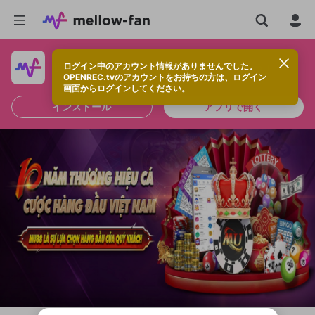
ログイン中のアカウント情報がありませんでした。
快適に視聴するなら、アプリをインストールしよう！
OPENREC.tvのアカウントをお持ちの方は、ログイン
画面からログインしてください。
インストール
アプリで開く
新規登録
OPENREC.tv アカウントは mellow-fan
OPENREC.tvアカウントはmellow-fanア
限定コミュニティ参加方法
パーソナルデータの登録
アカウントに移行しました。
カウントに統合しました。
すでにアカウントをお持ちの方は、ログイ
こちらからOPENREC.tvでログイン中のア
ン画面からログインしてください。
カウント情報を引き継ぐことができます。