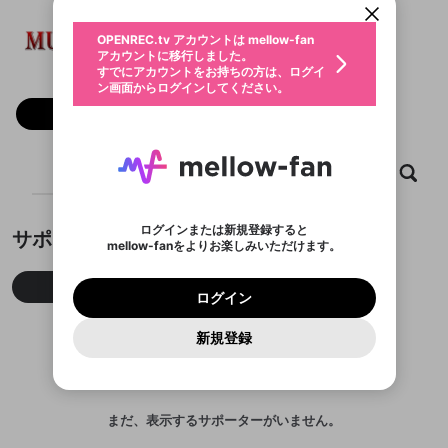
動画プレイリストを選択
生年月
Mu88
固定動画に設定
不適切なユーザーとして報告しま
ファンレター
OPENREC.tv アカウントは mellow-fan
サブスクシェア
@
新規登録
ログイン
すか？
年
月
アカウントに移行しました。
マイページに表示されている動画 (ライブ配信、配
認証コードの入力
すでにアカウントをお持ちの方は、ログイ
生年月は登録後に変更できません。
信予定、アーカイブ、アップロード動画) をページ
選択できるプレイリストがありません。
応援している配信者にファンレターを送ることがで
ン画面からログインしてください。
ご確認ください
のトップに1つ固定できます。動画タイトル横のメ
ログイン
プレイリストは動画の再生画面で作成で
きます。好きなデザインを選んでメッセージを書い
ニューより設定することができます。
メールアドレスで新規登録
メールアドレスでログイン
問題を選択してください
フォロー
この限定コミュニティは、Discordで提供されてい
性別
きます。
たり、エールアイテムでデコレーションして、配信
メールアドレスにメールを送信しました。30分以内
パスワード再設定
ます。
者に届けましょう！
にメール記載の6桁の認証コードを入力してくださ
入力していただいたメールアドレ
男性
女性
その他
利用規約とプライバシーポリシーが更新されま
問題を選択してください
詳しくはこちら
※ファンレター機能は有料サービスです。
い。
または
または
ポイントが不足しています
した。 サービスを利用するには変更後の内容を
Discordアカウントをお持ちでない方
スに、パスワード再設定用URLを
セッションの有効期限が切れたた
ホーム
動画
キャプチャ
プレイリスト
登録したメールアドレスを入力し、送信してくださ
わいせつな表現
ブロックリストに追加しますか？
この動画の公開は終了しました
お住まいの地域
ご確認いただき、同意していただく必要があり
認証コード
い。
記載されたメールを送信しました
め、ログアウトしました
Discordとは？からDiscordにアクセス
X
X
ます。
mellowポイントの購入に進みますか？
他者を誹謗中傷する表現
のでご確認ください
0
6
ログインまたは新規登録すると
サポーター
Discordアカウントを作成
mellow-fanをよりお楽しみいただけます。
キャンセル
OK
OK
0
500
著作権の侵害
Google
Google
利用規約
プレミアム会員に入会
を確認しました。
OK
いいえ
はい
mellow-fan のメールアドレス（mellow-fan.comド
この画面からDiscordに参加する
利用規約
および
プライバシーポリシー
に同意頂いた上で
ログイン
プライバシーポリシー
を確認しました。
今月
先月
累積
メイン及びcs.openrec.co.jpドメイン）が受信拒否設
次にお進みください。
OK
プライバシーの侵害
ご登録いただいた情報はサービスの向上を目的
ログイン
再設定する
動画プレイリストがありません
定に含まれていないかご確認ください。
Yahoo! JAPAN
Yahoo! JAPAN
Discordは第三者が提供するコミュニティーサービスで、
として使用いたします。
報告された問題については、利用規約に違反しているか
動画プレイリストを選択
パスワードを忘れた方は
こちら
過激な暴力や自傷行為
mellow-fanとは関わりがありません。Discordに関してのお
一部サービスをご利用いただくには、生年月の
どうかをスタッフが確認します。
この機能をむやみに使
新規登録
確認しました
問い合わせにはお答えすることができません。Discordの仕
アカウントをお持ちですか？
アカウントを作成する
登録が必要です。
用することは、利用規約違反になります。
様変更により、限定コミュニティ特典の提供が終了する可能
入力
なりすまし行為
Appleでサインアップ
Appleでサインイン
動画のプレイリストを一つ選択すると、そのプレイ
ご登録いただいた情報は公開されません。
性がありますが、その際の補償は一切行いません。外部サー
リストの動画をマイページの上部にリストで表示す
ビスとのID連携に関する同意事項に同意の上、参加をお願い
閉じる
ることができます。
出会いを誘導する行為
ファンレターを作成
します。
送信
mellow-fanの
mellow-fanの
利用規約
利用規約
・
・
プライバシーポリシー
プライバシーポリシー
・
・
外部
外部
まだ、表示するサポーターがいません。
登録
外部サービスとのID連携に関する同意事項
サービスとのID連携に関する同意事項
サービスとのID連携に関する同意事項
に同意頂いた上
に同意頂いた上
閉じる
ねずみ講やマルチ商法
動画プレイリストを選択
アカウント作成
で、次にお進みください
で、次にお進みください