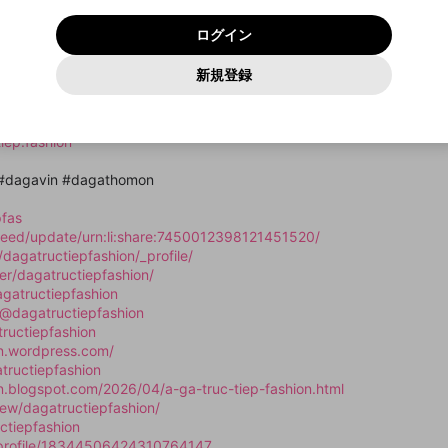
いいえ
はい
利用規約
および
プライバシーポリシー
に同意頂いた上で次にお
この画面からDiscordに参加する
プライバシーポリシー
を確認しました。
及びcs.openrec.co.jpドメイン）が受信拒否設定に含まれて
ログイン
進みください。
OK
プライバシーの侵害
ご登録いただいた情報はサービスの向上を目的として
動画プレイリストがありません
再設定する
いないかご確認ください。
ログイン
Yahoo! JAPAN
Yahoo! JAPAN
使用いたします。
Discordは第三者が提供するコミュニティーサービスで、mellow-
報告された問題については、利用規約に違反しているかどうか
パスワードを忘れた方は
こちら
過激な暴力や自傷行為
確認しました
fanとは関わりがありません。Discordに関してのお問い合わせには
一部サービスをご利用いただくには、生年月の登録が
をスタッフが確認します。
この機能をむやみに使用すること
新規登録
動画プレイリストを選択
お答えすることができません。Discordの仕様変更により、限定コ
アカウントをお持ちですか？
アカウントを作成する
入力
必要です。
は、利用規約違反になります。
Appleでサインアップ
Appleでサインイン
ミュニティ特典の提供が終了する可能性がありますが、その際の補
なりすまし行為
 tại dagatructiep.fashion với hình ảnh rõ nét, tốc độ tải nhanh và t
ご登録いただいた情報は公開されません。
償は一切行いません。外部サービスとのID連携に関する同意事項に
動画のプレイリストを一つ選択すると、そのプレイリストの動
同意の上、参加をお願いします。
出会いを誘導する行為
閉じる
画をマイページの上部にリストで表示することができます。
iep.fashion
ファンレターを作成
送信
mellow-fanの
mellow-fanの
利用規約
利用規約
・
・
プライバシーポリシー
プライバシーポリシー
・
・
外部サービ
外部サービ
外部サービスとのID連携に関する同意事項
登録
スとのID連携に関する同意事項
スとのID連携に関する同意事項
に同意頂いた上で、次にお進み
に同意頂いた上で、次にお進み
閉じる
ねずみ講やマルチ商法
アカウント作成
動画プレイリストを選択
 #dagavin #dagathomon
ください
ください
Discordとは？
Discordに参加する
誤解を招く配信設定
あとで登録
pfas
mellow-fanからのお得な情報をメールで受け取
/feed/update/urn:li:share:7450012398121451520/
ゲームの録画禁止区域の配信
る
dagatructiepfashion/_profile/
er/dagatructiepfashion/
改造版・海賊版ソフトの配信
gatructiepfashion
@dagatructiepfashion
政治的・宗教的・人種的な内容
tructiepfashion
その他の問題
on.wordpress.com/
tructiepfashion
on.blogspot.com/2026/04/a-ga-truc-tiep-fashion.html
iew/dagatructiepfashion/
ctiepfashion
/profile/18344506424310764147