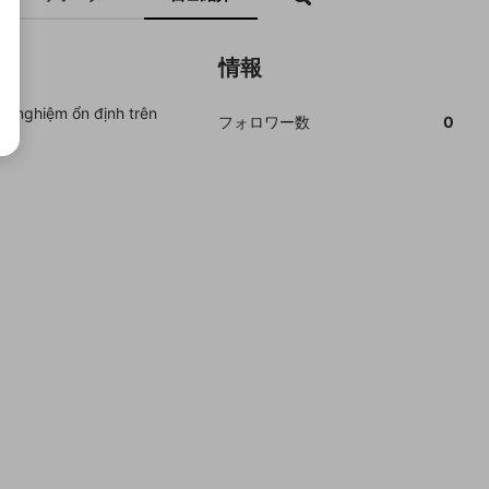
情報
rải nghiệm ổn định trên
フォロワー数
0