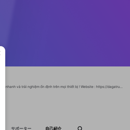
成で
Xem trực tiếp đá gà hôm nay tại dagatructiep.fashion với hình ảnh rõ nét, tốc độ tải nhanh và trải nghiệm ổn định trên mọi thiết bị ! Website : https://dagatructiep.fashion Địa chỉ : Hà Nội Hashtags : #dagatructiep #dagavin #dagathomon Social: https://x.com/dagatructiepfas https://www.linkedin.com/feed/update/urn:li:share:7450012398121451520/ https://www.pinterest.com/dagatructiepfashion/_profile/ https://www.reddit.com/user/dagatructiepfashion/ https://www.tumblr.com/dagatructiepfashion https://www.youtube.com/@dagatructiepfashion https://gravatar.com/dagatructiepfashion https://dagatructiepfashion.wordpress.com/ https://www.twitch.tv/dagatructiepfashion https://dagatructiepfashion.blogspot.com/2026/04/a-ga-truc-tiep-fashion.html https://sites.google.com/view/dagatructiepfashion/ https://vimeo.com/dagatructiepfashion https://www.blogger.com/profile/18344506424310764147
サポーター
自己紹介