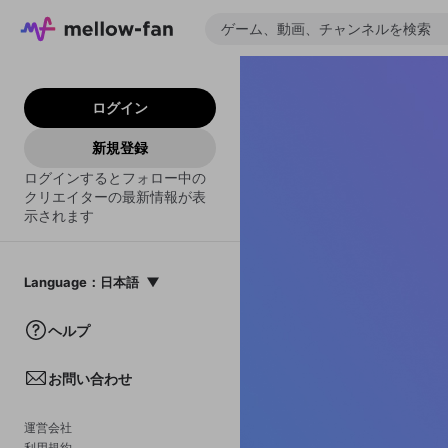
ログイン
新規登録
ログインするとフォロー中の
クリエイターの最新情報が表
示されます
Language
：
日本語
日本語
ヘルプ
English
お問い合わせ
中文(簡体)
한국어
運営会社
利用規約