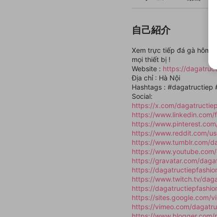
自己紹介
Xem trực tiếp đá gà hôm nay
mọi thiết bị !
Website :
https://dagatruct
Địa chỉ : Hà Nội
Hashtags : #dagatructiep
Social:
https://x.com/dagatructie
https://www.linkedin.com
https://www.pinterest.com/
https://www.reddit.com/us
https://www.tumblr.com/da
https://www.youtube.com/
https://gravatar.com/daga
https://dagatructiepfashi
https://www.twitch.tv/daga
https://dagatructiepfashi
https://sites.google.com/v
https://vimeo.com/dagatru
https://www.blogger.com