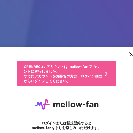
新規登録
OPENREC.tv アカウントは mellow-fan アカウ
OPENREC.tvアカウントはmellow-fanアカウン
パーソナルデータの登録
限定コミュニティ参加方法
ントに移行しました。
トに統合しました。
すでにアカウントをお持ちの方は、ログイン画面
こちらからOPENREC.tvでログイン中のアカウ
からログインしてください。
ント情報を引き継ぐことができます。
動画プレイリストを選択
生年月
固定動画に設定
不適切なユーザーとして報告します
ファンレター
サブスクシェア
OPENREC.tv アカウントは mellow-fan アカウ
@
新規登録
ログイン
か？
年
月
ントに移行しました。
マイページに表示されている動画 (ライブ配信、配信予定、ア
すでにアカウントをお持ちの方は、ログイン画面
ーカイブ、アップロード動画) をページのトップに1つ固定で
dagatructiepfashion
応援している配信者にファンレターを送ることができま
生年月は登録後に変更できません。
認証コードの入力
できるプレイリストがありません。プレイリストは動画の再生画面で作
からログインしてください。
きます。動画タイトル横のメニューより設定することができま
す。好きなデザインを選んでメッセージを書いたり、エ
ログイン
す。
ご確認ください
す。
メールアドレスで新規登録
メールアドレスでログイン
問題を選択してください
ールアイテムでデコレーションして、配信者に届けまし
性別
ょう！
メールアドレスにメールを送信しました。30分以内にメ
パスワード再設定
詳しくはこちら
この限定コミュニティは、Discordで提供されています。
入力していただいたメールアドレス
男性
女性
その他
問題を選択してください
※ファンレター機能は有料サービスです。
ール記載の6桁の認証コードを入力してください。
フォロー
利用規約とプライバシーポリシーが更新されました。
または
または
ポイントが不足しています
に、パスワード再設定用URLを記載
セッションの有効期限が切れたた
Discordアカウントをお持ちでない方
サービスを利用するには変更後の内容をご確認いただ
わいせつな表現
認証コード
検索履歴をすべて削除しますか？
ブロックリストに追加しますか？
この動画の公開は終了しました
登録したメールアドレスを入力し、送信してください。
お住まいの地域
されたメールを送信しましたのでご
め、ログアウトしました
き、同意していただく必要があります。
X
X
Discordとは？からDiscordにアクセス
mellowポイントの購入に進みますか？
他者を誹謗中傷する表現
0
6
確認ください
ログインまたは新規登録すると
Discordアカウントを作成
キャンセル
mellow-fanをよりお楽しみいただけます。
いいえ
OK
はい
OK
利用規約
を確認しました。
0
500
著作権の侵害
Google
Google
キャプチャ
プレイリスト
フォロー
フォロワー
プレミアム会員に入会
mellow-fan のメールアドレス（mellow-fan.comドメイン
OK