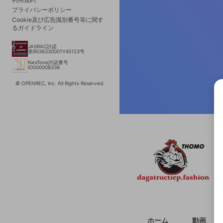
プライバシーポリシー
Cookie及び広告識別番号等に関す
るガイドライン
JASRAC許諾
第9036330001Y45123号
NexTone許諾番号
ID000008336
© OPENREC, inc. All Rights Reserved.
選択
きま
ホーム
動画