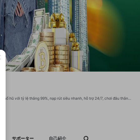
成で
IQ88 là cổng game cá cược uy tín hàng đầu, cung cấp game bài, thể thao, bắn cá, nổ hũ với tỷ lệ thắng 99%, nạp rút siêu nhanh, hỗ trợ 24/7, chơi đâu thắng đó! #iq88 #conggameiq88 #dangkyiq88 #linkiq88 #taiiq88 - Website: https://iq88.pro/ - Location: 59A/32 Hồ Xuân Hương, Phường 6, Quận 3, Hồ Chí Minh - Phone: 0979125122 - Email: iq88.pro@gmail.com Social https://www.facebook.com/iq88pro/ https://www.youtube.com/@iq88pro https://x.com/iq88pro https://www.instagram.com/iq88pro/ https://www.pinterest.com/iq88pro/ https://vimeo.com/iq88pro https://zybuluo.com/iiq88pro/note/2609794 https://gravatar.com/iq88pro https://www.blogger.com/profile/05416091121465620628 https://bit.ly/m/iq88pro https://iq88pro.blogspot.com/2025/07/iq88-la-cong-game-ca-cuoc-uy-tin-hang.html https://talk.plesk.com/members/iqpro.437955/ https://www.behance.net/iq88pro https://iq88pro.wordpress.com/ https://www.tumblr.com/iq88pro https://www.reddit.com/user/iq88pro/
サポーター
自己紹介