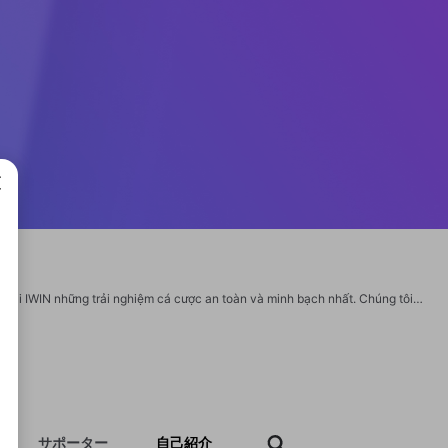
成で
iwinclub.talk là cổng game giải trí trực tuyến đẳng cấp, mang đến cho người chơi tại IWIN những trải nghiệm cá cược an toàn và minh bạch nhất. Chúng tôi cam kết bảo mật thông tin tuyệt đối và hỗ trợ khách hàng tận tâm 24/7. Tại đây, người chơi có thể thỏa sức lựa chọn các sảnh bài truyền thống hoặc những tựa game quay hũ hiện đại với tỷ lệ thưởng cực cao. Website: https://iwinclub.talk/ Phone: 0947283151 Địa chỉ: 14/202 Lã Xuân Oai, Tăng Nhơn Phú A, Tăng Nhơn Phú, Hồ Chí Minh, Việt Nam Email: iwinclubtalk@gmail.com Tags: #iwin #iwinclub #linkiwin #taiiwin #iwinclubtalkhttps://x.com/iwinclubtalk https://www.youtube.com/@iwinclubtalk https://500px.com/p/iwinclubtalk https://www.tumblr.com/iwinclubtalk https://www.twitch.tv/iwinclubtalk/about https://www.pinterest.com/iwinclubtalk/
サポーター
自己紹介