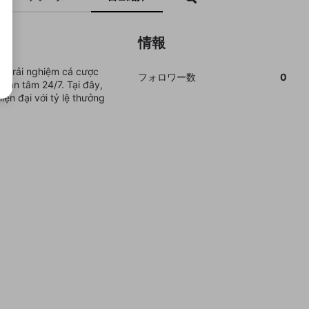
情報
ng trải nghiệm cá cược
フォロワー数
0
 tận tâm 24/7. Tại đây,
ện đại với tỷ lệ thưởng