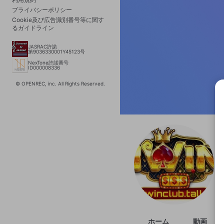
プライバシーポリシー
Cookie及び広告識別番号等に関す
るガイドライン
JASRAC許諾
第9036330001Y45123号
NexTone許諾番号
ID000008336
© OPENREC, inc. All Rights Reserved.
選択
きま
ホーム
動画