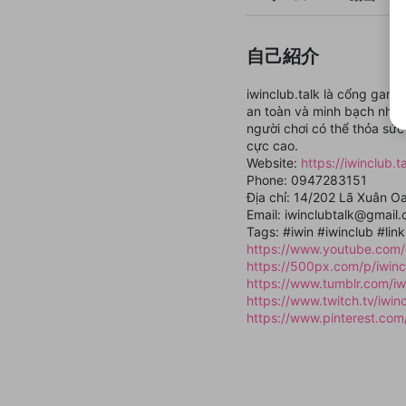
自己紹介
iwinclub.talk là cổng game
an toàn và minh bạch nhất.
người chơi có thể thỏa sức
cực cao.
Website:
https://iwinclub.ta
Phone: 0947283151
Địa chỉ: 14/202 Lã Xuân O
Email: iwinclubtalk@gmail
Tags: #iwin #iwinclub #link
https://www.youtube.com/
https://500px.com/p/iwinc
https://www.tumblr.com/iw
https://www.twitch.tv/iwin
https://www.pinterest.com/