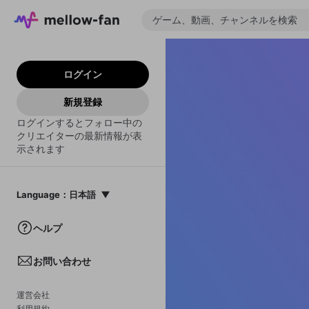
ログイン
新規登録
ログインするとフォロー中の
クリエイターの最新情報が表
示されます
Language
：
日本語
日本語
ヘルプ
English
お問い合わせ
中文(簡体)
한국어
運営会社
利用規約