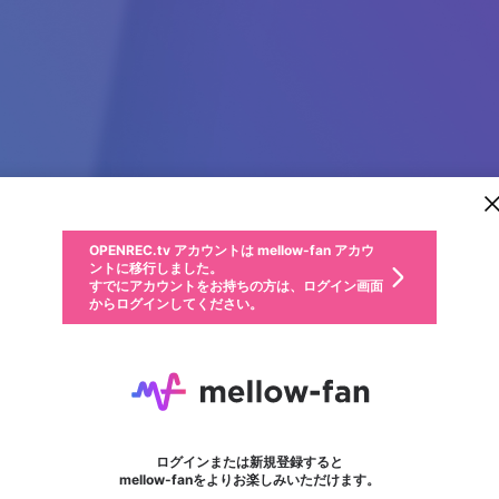
新規登録
OPENREC.tv アカウントは mellow-fan アカウ
OPENREC.tvアカウントはmellow-fanアカウン
パーソナルデータの登録
限定コミュニティ参加方法
ントに移行しました。
トに統合しました。
すでにアカウントをお持ちの方は、ログイン画面
こちらからOPENREC.tvでログイン中のアカウ
からログインしてください。
ント情報を引き継ぐことができます。
動画プレイリストを選択
生年月
固定動画に設定
不適切なユーザーとして報告します
ファンレター
サブスクシェア
OPENREC.tv アカウントは mellow-fan アカウ
@
新規登録
ログイン
か？
年
月
ントに移行しました。
マイページに表示されている動画 (ライブ配信、配信予定、ア
すでにアカウントをお持ちの方は、ログイン画面
ーカイブ、アップロード動画) をページのトップに1つ固定で
IWIN
応援している配信者にファンレターを送ることができま
生年月は登録後に変更できません。
認証コードの入力
できるプレイリストがありません。プレイリストは動画の再生画面で作
からログインしてください。
きます。動画タイトル横のメニューより設定することができま
す。好きなデザインを選んでメッセージを書いたり、エ
ログイン
す。
ご確認ください
す。
メールアドレスで新規登録
メールアドレスでログイン
問題を選択してください
ールアイテムでデコレーションして、配信者に届けまし
性別
ょう！
メールアドレスにメールを送信しました。30分以内にメ
パスワード再設定
詳しくはこちら
この限定コミュニティは、Discordで提供されています。
入力していただいたメールアドレス
男性
女性
その他
問題を選択してください
※ファンレター機能は有料サービスです。
ール記載の6桁の認証コードを入力してください。
フォロー
利用規約とプライバシーポリシーが更新されました。
または
または
ポイントが不足しています
に、パスワード再設定用URLを記載
セッションの有効期限が切れたた
Discordアカウントをお持ちでない方
サービスを利用するには変更後の内容をご確認いただ
わいせつな表現
認証コード
検索履歴をすべて削除しますか？
ブロックリストに追加しますか？
この動画の公開は終了しました
登録したメールアドレスを入力し、送信してください。
お住まいの地域
されたメールを送信しましたのでご
め、ログアウトしました
き、同意していただく必要があります。
X
X
Discordとは？からDiscordにアクセス
mellowポイントの購入に進みますか？
他者を誹謗中傷する表現
0
6
確認ください
ログインまたは新規登録すると
Discordアカウントを作成
キャンセル
mellow-fanをよりお楽しみいただけます。
いいえ
OK
はい
OK
利用規約
を確認しました。
0
500
著作権の侵害
Google
Google
キャプチャ
プレイリスト
フォロー
フォロワー
プレミアム会員に入会
mellow-fan のメールアドレス（mellow-fan.comドメイン
OK