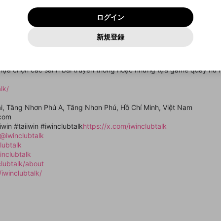
いいえ
はい
利用規約
および
プライバシーポリシー
に同意頂いた上で次にお
この画面からDiscordに参加する
プライバシーポリシー
を確認しました。
及びcs.openrec.co.jpドメイン）が受信拒否設定に含まれて
ログイン
進みください。
OK
プライバシーの侵害
ご登録いただいた情報はサービスの向上を目的として
動画プレイリストがありません
再設定する
いないかご確認ください。
ログイン
Yahoo! JAPAN
Yahoo! JAPAN
使用いたします。
Discordは第三者が提供するコミュニティーサービスで、mellow-
報告された問題については、利用規約に違反しているかどうか
パスワードを忘れた方は
こちら
過激な暴力や自傷行為
確認しました
fanとは関わりがありません。Discordに関してのお問い合わせには
一部サービスをご利用いただくには、生年月の登録が
をスタッフが確認します。
この機能をむやみに使用すること
新規登録
動画プレイリストを選択
お答えすることができません。Discordの仕様変更により、限定コ
アカウントをお持ちですか？
アカウントを作成する
入力
必要です。
は、利用規約違反になります。
Appleでサインアップ
Appleでサインイン
ミュニティ特典の提供が終了する可能性がありますが、その際の補
なりすまし行為
 giải trí trực tuyến đẳng cấp, mang đến cho người chơi tại IWIN nhữ
ご登録いただいた情報は公開されません。
償は一切行いません。外部サービスとのID連携に関する同意事項に
動画のプレイリストを一つ選択すると、そのプレイリストの動
 Chúng tôi cam kết bảo mật thông tin tuyệt đối và hỗ trợ khách hàng
同意の上、参加をお願いします。
出会いを誘導する行為
閉じる
画をマイページの上部にリストで表示することができます。
 lựa chọn các sảnh bài truyền thống hoặc những tựa game quay hũ hi
ファンレターを作成
送信
mellow-fanの
mellow-fanの
利用規約
利用規約
・
・
プライバシーポリシー
プライバシーポリシー
・
・
外部サービ
外部サービ
外部サービスとのID連携に関する同意事項
登録
スとのID連携に関する同意事項
スとのID連携に関する同意事項
に同意頂いた上で、次にお進み
に同意頂いた上で、次にお進み
閉じる
ねずみ講やマルチ商法
アカウント作成
動画プレイリストを選択
lk/
ください
ください
Discordとは？
Discordに参加する
誤解を招く配信設定
あとで登録
ai, Tăng Nhơn Phú A, Tăng Nhơn Phú, Hồ Chí Minh, Việt Nam
mellow-fanからのお得な情報をメールで受け取
.com
ゲームの録画禁止区域の配信
る
iwin #taiiwin #iwinclubtalk
https://x.com/iwinclubtalk
@iwinclubtalk
改造版・海賊版ソフトの配信
lubtalk
inclubtalk
政治的・宗教的・人種的な内容
clubtalk/about
その他の問題
iwinclubtalk/