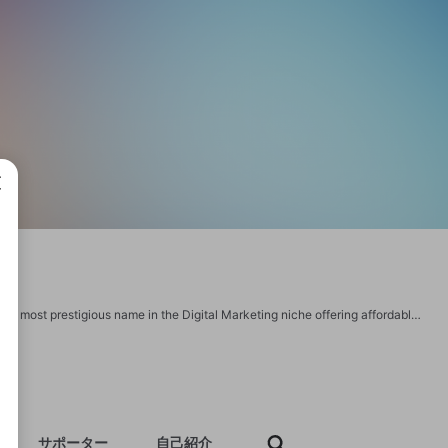
成で
Imperion Infomedia is the Social Media Optimization Company in Delhi and has the most prestigious name in the Digital Marketing niche offering affordable SMO services that help you build a strong business. https://www.imperioninfomedia.com/social-media-optimization/ https://imperioninfomedia.com/
サポーター
自己紹介