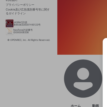
プライバシーポリシー
Cookie及び広告識別番号等に関す
るガイドライン
JASRAC許諾
第9036330001Y45123号
NexTone許諾番号
ID000008336
© OPENREC, inc. All Rights Reserved.
選択
きま
ホーム
動画