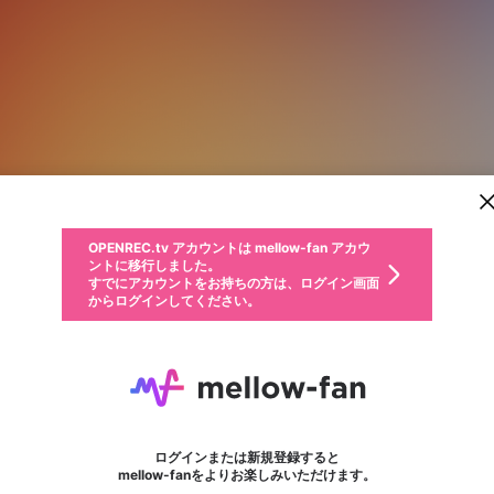
新規登録
OPENREC.tv アカウントは mellow-fan アカウ
OPENREC.tvアカウントはmellow-fanアカウン
パーソナルデータの登録
限定コミュニティ参加方法
ントに移行しました。
トに統合しました。
すでにアカウントをお持ちの方は、ログイン画面
こちらからOPENREC.tvでログイン中のアカウ
からログインしてください。
ント情報を引き継ぐことができます。
動画プレイリストを選択
生年月
固定動画に設定
不適切なユーザーとして報告します
ファンレター
サブスクシェア
OPENREC.tv アカウントは mellow-fan アカウ
@
新規登録
ログイン
か？
年
月
ントに移行しました。
マイページに表示されている動画 (ライブ配信、配信予定、ア
すでにアカウントをお持ちの方は、ログイン画面
ーカイブ、アップロード動画) をページのトップに1つ固定で
Imperion Infomedia
応援している配信者にファンレターを送ることができま
生年月は登録後に変更できません。
認証コードの入力
できるプレイリストがありません。プレイリストは動画の再生画面で作
からログインしてください。
きます。動画タイトル横のメニューより設定することができま
す。好きなデザインを選んでメッセージを書いたり、エ
ログイン
す。
@
imperioninfomedia4
ご確認ください
す。
メールアドレスで新規登録
メールアドレスでログイン
問題を選択してください
ールアイテムでデコレーションして、配信者に届けまし
性別
ょう！
メールアドレスにメールを送信しました。30分以内にメ
パスワード再設定
詳しくはこちら
この限定コミュニティは、Discordで提供されています。
入力していただいたメールアドレス
男性
女性
その他
問題を選択してください
※ファンレター機能は有料サービスです。
ール記載の6桁の認証コードを入力してください。
利用規約とプライバシーポリシーが更新されました。
または
または
ポイントが不足しています
フォロー
に、パスワード再設定用URLを記載
セッションの有効期限が切れたた
Discordアカウントをお持ちでない方
サービスを利用するには変更後の内容をご確認いただ
わいせつな表現
認証コード
検索履歴をすべて削除しますか？
ブロックリストに追加しますか？
この動画の公開は終了しました
登録したメールアドレスを入力し、送信してください。
お住まいの地域
されたメールを送信しましたのでご
め、ログアウトしました
き、同意していただく必要があります。
X
X
Discordとは？からDiscordにアクセス
mellowポイントの購入に進みますか？
他者を誹謗中傷する表現
0
6
確認ください
ログインまたは新規登録すると
Discordアカウントを作成
キャンセル
mellow-fanをよりお楽しみいただけます。
いいえ
OK
はい
OK
利用規約
を確認しました。
0
500
著作権の侵害
Google
Google
キャプチャ
プレイリスト
フォロー
フォロワー
プレミアム会員に入会
mellow-fan のメールアドレス（mellow-fan.comドメイン
OK