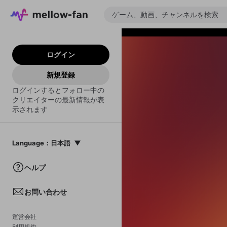
ログイン
新規登録
ログインするとフォロー中の
クリエイターの最新情報が表
示されます
Language
：
日本語
日本語
ヘルプ
English
お問い合わせ
中文(簡体)
한국어
運営会社
利用規約