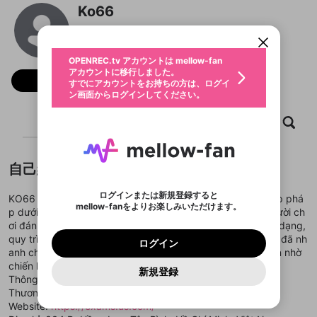
限定コミュニティ参加方法
パーソナルデータの登録
Ko66
アカウントに移行しました。
カウントに統合しました。
すでにアカウントをお持ちの方は、ログイ
こちらからOPENREC.tvでログイン中のア
@
imgscrrucom1
動画プレイリストを選択
ン画面からログインしてください。
カウント情報を引き継ぐことができます。
生年月
固定動画に設定
不適切なユーザーとして報告しま
ファンレター
OPENREC.tv アカウントは mellow-fan
サブスクシェア
@
新規登録
ログイン
すか？
年
月
アカウントに移行しました。
マイページに表示されている動画 (ライブ配信、配
フォロー
認証コードの入力
すでにアカウントをお持ちの方は、ログイ
生年月は登録後に変更できません。
信予定、アーカイブ、アップロード動画) をページ
選択できるプレイリストがありません。
応援している配信者にファンレターを送ることがで
ン画面からログインしてください。
ご確認ください
のトップに1つ固定できます。動画タイトル横のメ
ログイン
プレイリストは動画の再生画面で作成で
きます。好きなデザインを選んでメッセージを書い
ニューより設定することができます。
メールアドレスで新規登録
メールアドレスでログイン
問題を選択してください
この限定コミュニティは、Discordで提供されてい
性別
きます。
たり、エールアイテムでデコレーションして、配信
メールアドレスにメールを送信しました。30分以内
ホーム
動画
キャプチャ
プレイリスト
パスワード再設定
ます。
者に届けましょう！
にメール記載の6桁の認証コードを入力してくださ
入力していただいたメールアドレ
男性
女性
その他
利用規約とプライバシーポリシーが更新されま
問題を選択してください
詳しくはこちら
※ファンレター機能は有料サービスです。
い。
または
または
ポイントが不足しています
した。 サービスを利用するには変更後の内容を
Discordアカウントをお持ちでない方
スに、パスワード再設定用URLを
セッションの有効期限が切れたた
登録したメールアドレスを入力し、送信してくださ
わいせつな表現
ブロックリストに追加しますか？
この動画の公開は終了しました
お住まいの地域
自己紹介
ご確認いただき、同意していただく必要があり
認証コード
い。
記載されたメールを送信しました
め、ログアウトしました
Discordとは？からDiscordにアクセス
X
X
ます。
mellowポイントの購入に進みますか？
他者を誹謗中傷する表現
のでご確認ください
0
6
ログインまたは新規登録すると
KO66 là sân chơi uy tín ra mắt từ năm 2018, hoạt động hợp phá
Discordアカウントを作成
mellow-fanをよりお楽しみいただけます。
キャンセル
OK
OK
0
500
著作権の侵害
p dưới sự cấp phép của CEZA (Philippines) được nhiều người ch
Google
Google
利用規約
プレミアム会員に入会
を確認しました。
OK
いいえ
はい
mellow-fan のメールアドレス（mellow-fan.comド
この画面からDiscordに参加する
ơi đánh giá là nền tảng cá cược có hệ sinh thái trò chơi đa dạng,
利用規約
および
プライバシーポリシー
に同意頂いた上で
ログイン
プライバシーポリシー
を確認しました。
メイン及びcs.openrec.co.jpドメイン）が受信拒否設
次にお進みください。
OK
プライバシーの侵害
quy trình vận hành rõ ràng và dịch vụ hỗ trợ ổn định. Ko66 đã nh
ご登録いただいた情報はサービスの向上を目的
ログイン
再設定する
動画プレイリストがありません
定に含まれていないかご確認ください。
Yahoo! JAPAN
Yahoo! JAPAN
anh chóng khẳng định vị thế trong làng cá cược trực tuyến nhờ
Discordは第三者が提供するコミュニティーサービスで、
として使用いたします。
報告された問題については、利用規約に違反しているか
動画プレイリストを選択
パスワードを忘れた方は
こちら
過激な暴力や自傷行為
mellow-fanとは関わりがありません。Discordに関してのお
chiến lược phát triển bài bản và tầm nhìn dài hạn.
一部サービスをご利用いただくには、生年月の
どうかをスタッフが確認します。
この機能をむやみに使
新規登録
確認しました
問い合わせにはお答えすることができません。Discordの仕
アカウントをお持ちですか？
アカウントを作成する
Thông tin liên hệ:
登録が必要です。
用することは、利用規約違反になります。
様変更により、限定コミュニティ特典の提供が終了する可能
入力
なりすまし行為
Appleでサインアップ
Appleでサインイン
動画のプレイリストを一つ選択すると、そのプレイ
Thương hiệu: Ko66
ご登録いただいた情報は公開されません。
性がありますが、その際の補償は一切行いません。外部サー
リストの動画をマイページの上部にリストで表示す
Website:
https://exams.us.com/
ビスとのID連携に関する同意事項に同意の上、参加をお願い
閉じる
ることができます。
出会いを誘導する行為
ファンレターを作成
します。