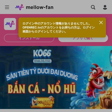
ログイン中のアカウント情報がありませんでした。
快適に視聴するなら、アプリをインストールしよう！
OPENREC.tvのアカウントをお持ちの方は、ログイン
画面からログインしてください。
インストール
アプリで開く
新規登録
OPENREC.tv アカウントは mellow-fan
OPENREC.tvアカウントはmellow-fanア