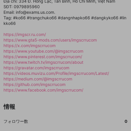
Địa chỉ: 334 Đ. Hồng Lạc, Tân Bình, Hồ Chí Minh, Việt Nam
送信
mellow-fanの
mellow-fanの
利用規約
利用規約
・
・
プライバシーポリシー
プライバシーポリシー
・
・
外部
外部
登録
SĐT: 0979895960
外部サービスとのID連携に関する同意事項
サービスとのID連携に関する同意事項
サービスとのID連携に関する同意事項
に同意頂いた上
に同意頂いた上
閉じる
ねずみ講やマルチ商法
動画プレイリストを選択
アカウント作成
Email: info@exams.us.com.
で、次にお進みください
で、次にお進みください
Tag: #ko66 #trangchuko66 #dangnhapko66 #dangkyko66 #lin
誤解を招く配信設定
あとで登録
Discordとは？
Discordに参加する
kko66
mellow-fanからのお得な情報をメールで受
ゲームの録画禁止区域の配信
け取る
https://imgscr.ru.com/
https://www.gta5-mods.com/users/imgscrrucom
改造版・海賊版ソフトの配信
https://x.com/imgscrrucom
https://www.youtube.com/@imgscrrucom
政治的・宗教的・人種的な内容
https://www.pinterest.com/imgscrrucom/
その他の問題
https://www.twitch.tv/imgscrrucom/about
https://gravatar.com/imgscrrucom
https://videos.muvizu.com/Profile/imgscrrucom/Latest/
https://medium.com/@imgscrrucom
https://github.com/imgscrrucom
https://www.facebook.com/imgscrrucom/
情報
フォロワー数
0