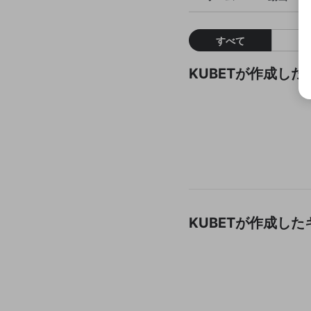
すべて
KUBETが作成し
KUBETが作成し