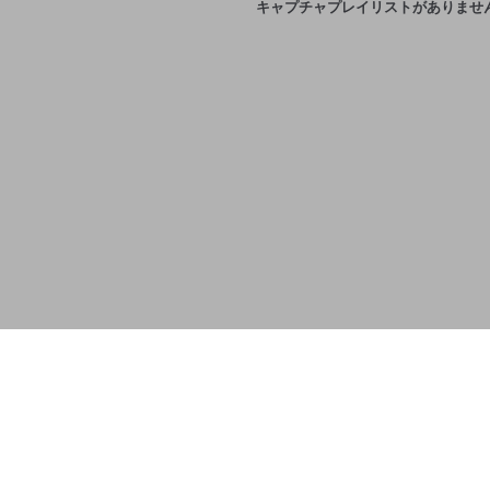
キャプチャプレイリストがありませ