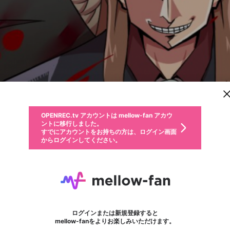
新規登録
OPENREC.tv アカウントは mellow-fan アカウ
OPENREC.tvアカウントはmellow-fanアカウン
パーソナルデータの登録
限定コミュニティ参加方法
ントに移行しました。
トに統合しました。
すでにアカウントをお持ちの方は、ログイン画面
こちらからOPENREC.tvでログイン中のアカウ
からログインしてください。
ント情報を引き継ぐことができます。
動画プレイリストを選択
生年月
固定動画に設定
不適切なユーザーとして報告します
ファンレター
サブスクシェア
OPENREC.tv アカウントは mellow-fan アカウ
@
新規登録
ログイン
か？
年
月
ントに移行しました。
マイページに表示されている動画 (ライブ配信、配信予定、ア
すでにアカウントをお持ちの方は、ログイン画面
ーカイブ、アップロード動画) をページのトップに1つ固定で
一条さん♪
応援している配信者にファンレターを送ることができま
生年月は登録後に変更できません。
認証コードの入力
できるプレイリストがありません。プレイリストは動画の再生画面で作
からログインしてください。
きます。動画タイトル横のメニューより設定することができま
す。好きなデザインを選んでメッセージを書いたり、エ
ログイン
す。
@
ichijyousan
一条さん♪のXヘ
ご確認ください
す。
メールアドレスで新規登録
メールアドレスでログイン
問題を選択してください
ールアイテムでデコレーションして、配信者に届けまし
性別
ょう！
メールアドレスにメールを送信しました。30分以内にメ
パスワード再設定
詳しくはこちら
この限定コミュニティは、Discordで提供されています。
入力していただいたメールアドレス
男性
女性
その他
問題を選択してください
※ファンレター機能は有料サービスです。
ール記載の6桁の認証コードを入力してください。
利用規約とプライバシーポリシーが更新されました。
または
または
ポイントが不足しています
フォロー 1,988
に、パスワード再設定用URLを記載
セッションの有効期限が切れたた
ファンレター
Discordアカウントをお持ちでない方
サービスを利用するには変更後の内容をご確認いただ
わいせつな表現
認証コード
検索履歴をすべて削除しますか？
ブロックリストに追加しますか？
この動画の公開は終了しました
登録したメールアドレスを入力し、送信してください。
お住まいの地域
されたメールを送信しましたのでご
め、ログアウトしました
き、同意していただく必要があります。
X
X
Discordとは？からDiscordにアクセス
mellowポイントの購入に進みますか？
他者を誹謗中傷する表現
0
6
確認ください
ログインまたは新規登録すると
Discordアカウントを作成
キャンセル
mellow-fanをよりお楽しみいただけます。
いいえ
OK
はい
OK
利用規約
を確認しました。
0
500
著作権の侵害
Google
Google
キャプチャ
プレイリスト
フォロー
フォロワー
プレミアム会員に入会
mellow-fan のメールアドレス（mellow-fan.comドメイン
OK