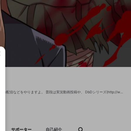
成で
主にDbD ( Dead_By_Daylight ) PUBG( PLAYERUNKNOWN'S BATTLEGROUNDS ) の配信などをやりますよ。 普段は実況動画投稿や、 DbDシリーズ(http://www.nicovideo.jp/my/mylist/#/56062538 ) Part1まとめ( http://www.nicovideo.jp/my/mylist/#/56044608 ) フィギュアヘッズ、オーバーウォッチといったゲームの 実況解説などでメディアに出ています。 東京MXにて放送中の「eスポーツMaX」オーバーウォッチ解説 JCG_FH フィギュアヘッズ実況 JCG_OW オーバーウォッチ解説 JCG_LoVA ロードオブヴァーミリオンアリーナ 実況解説 ニコニコ動画公式オフイベント「闘会議2017」ゲーム実況アイランド出演 ニコニコ動画公式chゲーム実況天国「MOMODORA: 月下のレクイエム」実況動画依頼投稿 twitter: https://twitter.com/ichijyousan nikoniko: http://com.nicovideo.jp/community/co384014 youtube: https://www.youtube.com/channel/UCCc_nV8DxyICrZXarAkiUHA プロフ、チャンネルイラストは「祀り」さんから頂いております。
サポーター
自己紹介