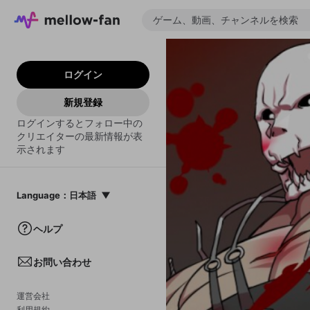
ログイン
新規登録
ログインするとフォロー中の
クリエイターの最新情報が表
示されます
Language
：
日本語
日本語
ヘルプ
English
お問い合わせ
中文(簡体)
한국어
運営会社
利用規約