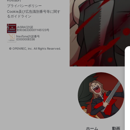
プライバシーポリシー
Cookie及び広告識別番号等に関す
るガイドライン
JASRAC許諾
第9036330001Y45123号
NexTone許諾番号
ID000008336
© OPENREC, inc. All Rights Reserved.
選択
きま
ホーム
動画