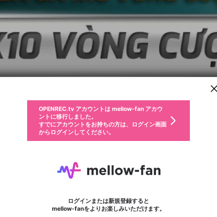
新規登録
OPENREC.tv アカウントは mellow-fan アカウ
OPENREC.tvアカウントはmellow-fanアカウン
パーソナルデータの登録
限定コミュニティ参加方法
ントに移行しました。
トに統合しました。
すでにアカウントをお持ちの方は、ログイン画面
こちらからOPENREC.tvでログイン中のアカウ
からログインしてください。
ント情報を引き継ぐことができます。
動画プレイリストを選択
生年月
固定動画に設定
不適切なユーザーとして報告します
ファンレター
サブスクシェア
OPENREC.tv アカウントは mellow-fan アカウ
@
新規登録
ログイン
か？
年
月
ントに移行しました。
マイページに表示されている動画 (ライブ配信、配信予定、ア
すでにアカウントをお持ちの方は、ログイン画面
ーカイブ、アップロード動画) をページのトップに1つ固定で
HT368
応援している配信者にファンレターを送ることができま
生年月は登録後に変更できません。
認証コードの入力
できるプレイリストがありません。プレイリストは動画の再生画面で作
からログインしてください。
きます。動画タイトル横のメニューより設定することができま
す。好きなデザインを選んでメッセージを書いたり、エ
ログイン
す。
ご確認ください
す。
メールアドレスで新規登録
メールアドレスでログイン
問題を選択してください
ールアイテムでデコレーションして、配信者に届けまし
性別
ょう！
メールアドレスにメールを送信しました。30分以内にメ
パスワード再設定
詳しくはこちら
この限定コミュニティは、Discordで提供されています。
入力していただいたメールアドレス
男性
女性
その他
問題を選択してください
※ファンレター機能は有料サービスです。
ール記載の6桁の認証コードを入力してください。
フォロー
利用規約とプライバシーポリシーが更新されました。
または
または
ポイントが不足しています
に、パスワード再設定用URLを記載
セッションの有効期限が切れたた
Discordアカウントをお持ちでない方
サービスを利用するには変更後の内容をご確認いただ
わいせつな表現
認証コード
検索履歴をすべて削除しますか？
ブロックリストに追加しますか？
この動画の公開は終了しました
登録したメールアドレスを入力し、送信してください。
お住まいの地域
されたメールを送信しましたのでご
め、ログアウトしました
き、同意していただく必要があります。
X
X
Discordとは？からDiscordにアクセス
mellowポイントの購入に進みますか？
他者を誹謗中傷する表現
0
6
確認ください
ログインまたは新規登録すると
Discordアカウントを作成
キャンセル
mellow-fanをよりお楽しみいただけます。
いいえ
OK
はい
OK
利用規約
を確認しました。
0
500
著作権の侵害
Google
Google
キャプチャ
プレイリスト
フォロー
フォロワー
プレミアム会員に入会
mellow-fan のメールアドレス（mellow-fan.comドメイン
OK