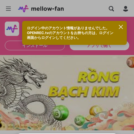
ログイン中のアカウント情報がありませんでした。
快適に視聴するなら、アプリをインストールしよう！
OPENREC.tvのアカウントをお持ちの方は、ログイン
画面からログインしてください。
インストール
アプリで開く
新規登録
OPENREC.tv アカウントは mellow-fan
OPENREC.tvアカウントはmellow-fanア
限定コミュニティ参加方法
パーソナルデータの登録
アカウントに移行しました。
カウントに統合しました。
すでにアカウントをお持ちの方は、ログイ
こちらからOPENREC.tvでログイン中のア