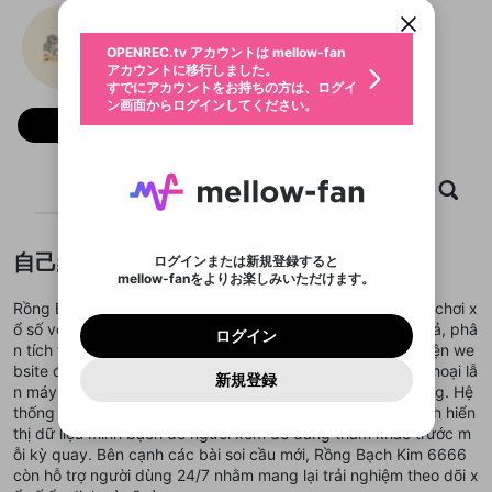
動画プレイリストを選択
ン画面からログインしてください。
カウント情報を引き継ぐことができます。
Rongbachkim6666me
生年月
固定動画に設定
不適切なユーザーとして報告しま
ファンレター
OPENREC.tv アカウントは mellow-fan
サブスクシェア
@
新規登録
ログイン
すか？
年
月
アカウントに移行しました。
マイページに表示されている動画 (ライブ配信、配
認証コードの入力
すでにアカウントをお持ちの方は、ログイ
生年月は登録後に変更できません。
信予定、アーカイブ、アップロード動画) をページ
選択できるプレイリストがありません。
応援している配信者にファンレターを送ることがで
ン画面からログインしてください。
ご確認ください
のトップに1つ固定できます。動画タイトル横のメ
ログイン
プレイリストは動画の再生画面で作成で
きます。好きなデザインを選んでメッセージを書い
フォロー
ニューより設定することができます。
メールアドレスで新規登録
メールアドレスでログイン
問題を選択してください
この限定コミュニティは、Discordで提供されてい
性別
きます。
たり、エールアイテムでデコレーションして、配信
メールアドレスにメールを送信しました。30分以内
パスワード再設定
ます。
者に届けましょう！
にメール記載の6桁の認証コードを入力してくださ
入力していただいたメールアドレ
男性
女性
その他
利用規約とプライバシーポリシーが更新されま
問題を選択してください
詳しくはこちら
※ファンレター機能は有料サービスです。
い。
または
または
ホーム
ポイントが不足しています
動画
キャプチャ
プレイリスト
した。 サービスを利用するには変更後の内容を
Discordアカウントをお持ちでない方
スに、パスワード再設定用URLを
セッションの有効期限が切れたた
登録したメールアドレスを入力し、送信してくださ
わいせつな表現
ブロックリストに追加しますか？
この動画の公開は終了しました
お住まいの地域
ご確認いただき、同意していただく必要があり
認証コード
い。
記載されたメールを送信しました
め、ログアウトしました
Discordとは？からDiscordにアクセス
X
X
ます。
mellowポイントの購入に進みますか？
他者を誹謗中傷する表現
のでご確認ください
0
6
自己紹介
ログインまたは新規登録すると
Discordアカウントを作成
mellow-fanをよりお楽しみいただけます。
キャンセル
OK
OK
0
500
著作権の侵害
Google
Google
利用規約
プレミアム会員に入会
を確認しました。
OK
いいえ
はい
mellow-fan のメールアドレス（mellow-fan.comド
この画面からDiscordに参加する
Rồng Bạch Kim 6666 là địa chỉ tham khảo dành cho người chơi x
利用規約
および
プライバシーポリシー
に同意頂いた上で
ログイン
プライバシーポリシー
を確認しました。
メイン及びcs.openrec.co.jpドメイン）が受信拒否設
次にお進みください。
OK
プライバシーの侵害
ổ số với các nội dung như soi cầu chốt số, thống kê kết quả, phâ
ご登録いただいた情報はサービスの向上を目的
ログイン
再設定する
動画プレイリストがありません
定に含まれていないかご確認ください。
Yahoo! JAPAN
Yahoo! JAPAN
n tích tần suất và gợi ý số đẹp từ dữ liệu mỗi ngày. Giao diện we
Discordは第三者が提供するコミュニティーサービスで、
として使用いたします。
報告された問題については、利用規約に違反しているか
動画プレイリストを選択
パスワードを忘れた方は
こちら
過激な暴力や自傷行為
mellow-fanとは関わりがありません。Discordに関してのお
bsite được bố trí dễ theo dõi, tra cứu thuận tiện trên điện thoại lẫ
一部サービスをご利用いただくには、生年月の
どうかをスタッフが確認します。
この機能をむやみに使
新規登録
確認しました
問い合わせにはお答えすることができません。Discordの仕
アカウントをお持ちですか？
アカウントを作成する
n máy tính, giúp người dùng nắm bắt thông tin nhanh chóng. Hệ
登録が必要です。
用することは、利用規約違反になります。
様変更により、限定コミュニティ特典の提供が終了する可能
入力
なりすまし行為
Appleでサインアップ
Appleでサインイン
動画のプレイリストを一つ選択すると、そのプレイ
thống chú trọng tốc độ cập nhật, bảo mật truy cập và cách hiển
ご登録いただいた情報は公開されません。
性がありますが、その際の補償は一切行いません。外部サー
リストの動画をマイページの上部にリストで表示す
thị dữ liệu minh bạch để người xem dễ dàng tham khảo trước m
ビスとのID連携に関する同意事項に同意の上、参加をお願い
閉じる
ることができます。
出会いを誘導する行為
ファンレターを作成
します。
ỗi kỳ quay. Bên cạnh các bài soi cầu mới, Rồng Bạch Kim 6666
送信
mellow-fanの
mellow-fanの
利用規約
利用規約
・
・
プライバシーポリシー
プライバシーポリシー
・
・
外部
外部
登録
còn hỗ trợ người dùng 24/7 nhằm mang lại trải nghiệm theo dõi x
外部サービスとのID連携に関する同意事項
サービスとのID連携に関する同意事項
サービスとのID連携に関する同意事項
に同意頂いた上
に同意頂いた上
閉じる
ねずみ講やマルチ商法
動画プレイリストを選択
アカウント作成