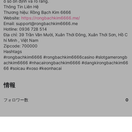
ổ số ổn định và rõ ràng.
で、次にお進みください
で、次にお進みください
Thông Tin Liên Hệ
誤解を招く配信設定
あとで登録
Discordとは？
Discordに参加する
Thương hiệu: Rồng Bạch Kim 6666
mellow-fanからのお得な情報をメールで受
Website:
https://rongbachkim6666.me/
ゲームの録画禁止区域の配信
け取る
Email: support@rongbachkim6666.me
Hotline: 0936 728 514
改造版・海賊版ソフトの配信
Địa chỉ: 39 Trần Văn Mười, Xuân Thới Đông, Xuân Thới Sơn, Hồ C
hí Minh , Việt Nam
政治的・宗教的・人種的な内容
Zipcode: 700000
その他の問題
Hashtags
#rongbachkim6666 #rongbachkim6666casino #slotgamerongb
achkim6666 #nhacairongbachkim6666 #dangkirongbachkim66
66 #soicau #xoso #keonhacai
情報
フォロワー数
0