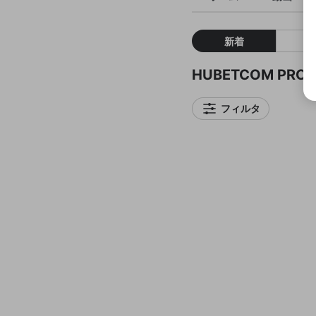
新着
HUBETCOM PR
フィルタ