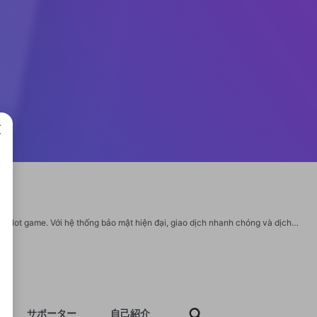
成で
HUBET là nhà cái uy tín, cung cấp đa dạng trò chơi như cá cược thể thao, casino, slot game. Với hệ thống bảo mật hiện đại, giao dịch nhanh chóng và dịch vụ hỗ trợ 24/7, HUBET cam kết mang đến trải nghiệm cá cược an toàn, tiện lợi và hấp dẫn. Địa chỉ: 129 Nguyễn Tất Thành, Phường 12, Quận 4, TP. Hồ Chí Minh Phone: 0982159322 Email: contact@hubetcom.pro Website: https://hubetcom.pro/ Hastags: #hubet #hubetcompro #nhacaihubet #linkhubet #linkvaohubet https://jobs.suncommunitynews.com/profiles/6324667-hubetcom-pro https://jobs.windomnews.com/profiles/6324666-hubetcom-pro https://kerbalx.com/hubetcompro https://l2top.co/forum/members/hubetcompro.79616/ https://link.space/@hubetcompro https://listium.com/@hubetcompro https://makeagif.com/user/hubetcompro?ref=v6Tk50 https://manga-no.com/@hubetcompro/profile https://marketplace.trinidadweddings.com/author/hubetcompro/ https://marshallyin.com/members/hubetcompro/ https://menta.work/user/168618 https://hb-themes.com/forum/all/users/hubetcompro/
サポーター
自己紹介