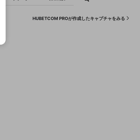
HUBETCOM PROが作成したキャプチャをみる