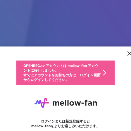
新規登録
OPENREC.tv アカウントは mellow-fan アカウ
OPENREC.tvアカウントはmellow-fanアカウン
パーソナルデータの登録
限定コミュニティ参加方法
ントに移行しました。
トに統合しました。
すでにアカウントをお持ちの方は、ログイン画面
こちらからOPENREC.tvでログイン中のアカウ
からログインしてください。
ント情報を引き継ぐことができます。
動画プレイリストを選択
生年月
固定動画に設定
不適切なユーザーとして報告します
ファンレター
サブスクシェア
OPENREC.tv アカウントは mellow-fan アカウ
@
新規登録
ログイン
か？
年
月
ントに移行しました。
マイページに表示されている動画 (ライブ配信、配信予定、ア
すでにアカウントをお持ちの方は、ログイン画面
ーカイブ、アップロード動画) をページのトップに1つ固定で
HUBETCOM PRO
応援している配信者にファンレターを送ることができま
生年月は登録後に変更できません。
認証コードの入力
できるプレイリストがありません。プレイリストは動画の再生画面で作
からログインしてください。
きます。動画タイトル横のメニューより設定することができま
す。好きなデザインを選んでメッセージを書いたり、エ
ログイン
す。
@
hubetcompro
ご確認ください
す。
メールアドレスで新規登録
メールアドレスでログイン
問題を選択してください
ールアイテムでデコレーションして、配信者に届けまし
性別
ょう！
メールアドレスにメールを送信しました。30分以内にメ
パスワード再設定
詳しくはこちら
この限定コミュニティは、Discordで提供されています。
入力していただいたメールアドレス
男性
女性
その他
問題を選択してください
※ファンレター機能は有料サービスです。
ール記載の6桁の認証コードを入力してください。
利用規約とプライバシーポリシーが更新されました。
または
または
ポイントが不足しています
フォロー
に、パスワード再設定用URLを記載
セッションの有効期限が切れたた
Discordアカウントをお持ちでない方
サービスを利用するには変更後の内容をご確認いただ
わいせつな表現
認証コード
検索履歴をすべて削除しますか？
ブロックリストに追加しますか？
この動画の公開は終了しました
登録したメールアドレスを入力し、送信してください。
お住まいの地域
されたメールを送信しましたのでご
め、ログアウトしました
き、同意していただく必要があります。
X
X
Discordとは？からDiscordにアクセス
mellowポイントの購入に進みますか？
他者を誹謗中傷する表現
0
6
確認ください
ログインまたは新規登録すると
Discordアカウントを作成
キャンセル
mellow-fanをよりお楽しみいただけます。
いいえ
OK
はい
OK
利用規約
を確認しました。
0
500
著作権の侵害
Google
Google
キャプチャ
プレイリスト
フォロー
フォロワー
プレミアム会員に入会
mellow-fan のメールアドレス（mellow-fan.comドメイン
OK