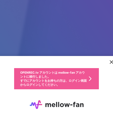
新規登録
OPENREC.tv アカウントは mellow-fan アカウ
OPENREC.tvアカウントはmellow-fanアカウン
パーソナルデータの登録
限定コミュニティ参加方法
ントに移行しました。
トに統合しました。
すでにアカウントをお持ちの方は、ログイン画面
こちらからOPENREC.tvでログイン中のアカウ
からログインしてください。
ント情報を引き継ぐことができます。
動画プレイリストを選択
8KBET
生年月
固定動画に設定
不適切なユーザーとして報告します
ファンレター
サブスクシェア
OPENREC.tv アカウントは mellow-fan アカウ
@
新規登録
ログイン
か？
年
月
ントに移行しました。
マイページに表示されている動画 (ライブ配信、配信予定、ア
すでにアカウントをお持ちの方は、ログイン画面
ーカイブ、アップロード動画) をページのトップに1つ固定で
応援している配信者にファンレターを送ることができま
生年月は登録後に変更できません。
認証コードの入力
できるプレイリストがありません。プレイリストは動画の再生画面で作
フォロー
からログインしてください。
きます。動画タイトル横のメニューより設定することができま
す。好きなデザインを選んでメッセージを書いたり、エ
ログイン
す。
ご確認ください
す。
メールアドレスで新規登録
メールアドレスでログイン
問題を選択してください
ールアイテムでデコレーションして、配信者に届けまし
性別
ょう！
メールアドレスにメールを送信しました。30分以内にメ
パスワード再設定
詳しくはこちら
この限定コミュニティは、Discordで提供されています。
入力していただいたメールアドレス
男性
女性
その他
問題を選択してください
※ファンレター機能は有料サービスです。
ール記載の6桁の認証コードを入力してください。
利用規約とプライバシーポリシーが更新されました。
または
または
ポイントが不足しています
に、パスワード再設定用URLを記載
セッションの有効期限が切れたた
Discordアカウントをお持ちでない方
サービスを利用するには変更後の内容をご確認いただ
わいせつな表現
認証コード
検索履歴をすべて削除しますか？
ブロックリストに追加しますか？
この動画の公開は終了しました
登録したメールアドレスを入力し、送信してください。
お住まいの地域
キャプチャ
プレイリスト
フォロー
フォロワー