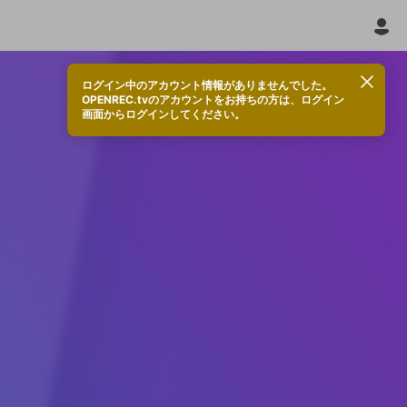
ログイン中のアカウント情報がありませんでした。
OPENREC.tvのアカウントをお持ちの方は、ログイン
画面からログインしてください。