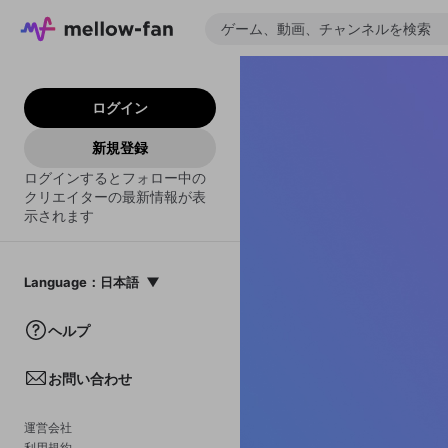
ログイン
新規登録
ログインするとフォロー中の
クリエイターの最新情報が表
示されます
Language
：
日本語
日本語
ヘルプ
English
お問い合わせ
中文(簡体)
한국어
運営会社
利用規約