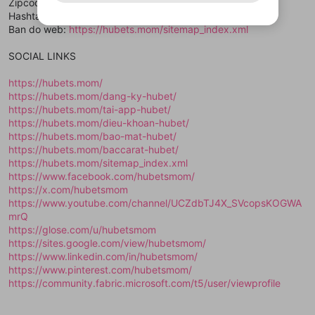
用することは、利用規約違反になります。
様変更により、限定コミュニティ特典の提供が終了する可能
Zipcode: 700000
入力
なりすまし行為
Appleでサインアップ
Appleでサインイン
動画のプレイリストを一つ選択すると、そのプレイ
ご登録いただいた情報は公開されません。
性がありますが、その際の補償は一切行いません。外部サー
Hashtag: #hubet #hubetsmom
リストの動画をマイページの上部にリストで表示す
ビスとのID連携に関する同意事項に同意の上、参加をお願い
閉じる
Ban do web:
ることができます。
https://hubets.mom/sitemap_index.xml
出会いを誘導する行為
ファンレターを作成
します。
送信
mellow-fanの
mellow-fanの
利用規約
利用規約
・
・
プライバシーポリシー
プライバシーポリシー
・
・
外部
外部
登録
外部サービスとのID連携に関する同意事項
サービスとのID連携に関する同意事項
サービスとのID連携に関する同意事項
に同意頂いた上
に同意頂いた上
閉じる
ねずみ講やマルチ商法
SOCIAL LINKS
動画プレイリストを選択
アカウント作成
で、次にお進みください
で、次にお進みください
誤解を招く配信設定
https://hubets.mom/
あとで登録
Discordとは？
Discordに参加する
https://hubets.mom/dang-ky-hubet/
mellow-fanからのお得な情報をメールで受
ゲームの録画禁止区域の配信
https://hubets.mom/tai-app-hubet/
け取る
https://hubets.mom/dieu-khoan-hubet/
改造版・海賊版ソフトの配信
https://hubets.mom/bao-mat-hubet/
https://hubets.mom/baccarat-hubet/
政治的・宗教的・人種的な内容
https://hubets.mom/sitemap_index.xml
https://www.facebook.com/hubetsmom/
その他の問題
https://x.com/hubetsmom
https://www.youtube.com/channel/UCZdbTJ4X_SVcopsKOGWA
mrQ
https://glose.com/u/hubetsmom
https://sites.google.com/view/hubetsmom/
https://www.linkedin.com/in/hubetsmom/
https://www.pinterest.com/hubetsmom/
https://community.fabric.microsoft.com/t5/user/viewprofile