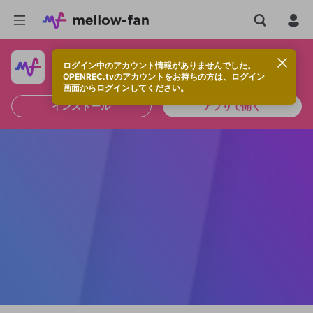
ログイン中のアカウント情報がありませんでした。
快適に視聴するなら、アプリをインストールしよう！
OPENREC.tvのアカウントをお持ちの方は、ログイン
画面からログインしてください。
インストール
アプリで開く