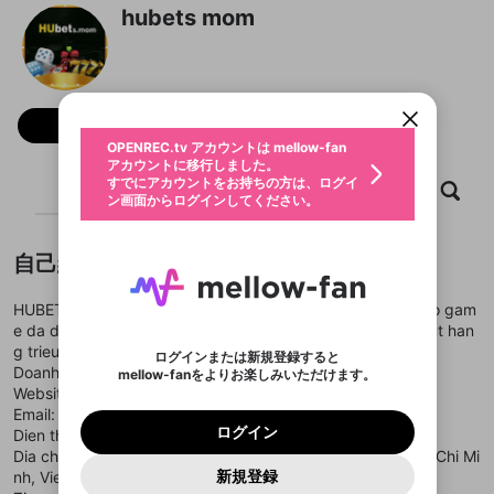
hubets mom
新規登録
OPENREC.tv アカウントは mellow-fan
OPENREC.tvアカウントはmellow-fanア
限定コミュニティ参加方法
パーソナルデータの登録
アカウントに移行しました。
カウントに統合しました。
すでにアカウントをお持ちの方は、ログイ
こちらからOPENREC.tvでログイン中のア
動画プレイリストを選択
ン画面からログインしてください。
カウント情報を引き継ぐことができます。
生年月
固定動画に設定
フォロー
不適切なユーザーとして報告しま
ファンレター
OPENREC.tv アカウントは mellow-fan
サブスクシェア
@
新規登録
ログイン
すか？
年
月
アカウントに移行しました。
マイページに表示されている動画 (ライブ配信、配
認証コードの入力
すでにアカウントをお持ちの方は、ログイ
生年月は登録後に変更できません。
信予定、アーカイブ、アップロード動画) をページ
ホーム
動画
キャプチャ
プレイリスト
選択できるプレイリストがありません。
応援している配信者にファンレターを送ることがで
ン画面からログインしてください。
ご確認ください
のトップに1つ固定できます。動画タイトル横のメ
ログイン
プレイリストは動画の再生画面で作成で
きます。好きなデザインを選んでメッセージを書い
ニューより設定することができます。
メールアドレスで新規登録
メールアドレスでログイン
問題を選択してください
この限定コミュニティは、Discordで提供されてい
性別
きます。
たり、エールアイテムでデコレーションして、配信
メールアドレスにメールを送信しました。30分以内
パスワード再設定
ます。
者に届けましょう！
にメール記載の6桁の認証コードを入力してくださ
自己紹介
入力していただいたメールアドレ
男性
女性
その他
利用規約とプライバシーポリシーが更新されま
問題を選択してください
詳しくはこちら
※ファンレター機能は有料サービスです。
い。
または
または
ポイントが不足しています
した。 サービスを利用するには変更後の内容を
Discordアカウントをお持ちでない方
スに、パスワード再設定用URLを
セッションの有効期限が切れたた
登録したメールアドレスを入力し、送信してくださ
わいせつな表現
ブロックリストに追加しますか？
この動画の公開は終了しました
HUBET - Nha cai ca cuoc hang dau Chau A, noi bat voi kho gam
お住まいの地域
ご確認いただき、同意していただく必要があり
認証コード
い。
記載されたメールを送信しました
め、ログアウトしました
Discordとは？からDiscordにアクセス
e da dang, giao dien hien dai va loat uu dai hap dan thu hut han
X
X
ます。
mellowポイントの購入に進みますか？
他者を誹謗中傷する表現
g trieu nguoi choi moi ngay.
のでご確認ください
0
6
ログインまたは新規登録すると
Discordアカウントを作成
Doanh nghiep: HUBET
mellow-fanをよりお楽しみいただけます。
キャンセル
OK
OK
0
500
著作権の侵害
Google
Google
利用規約
プレミアム会員に入会
を確認しました。
OK
Website:
https://hubets.mom/
いいえ
はい
mellow-fan のメールアドレス（mellow-fan.comド
この画面からDiscordに参加する
利用規約
および
プライバシーポリシー
に同意頂いた上で
ログイン
Email: durrevelvet735302@gmail.com
プライバシーポリシー
を確認しました。
メイン及びcs.openrec.co.jpドメイン）が受信拒否設
次にお進みください。
OK
プライバシーの侵害
ご登録いただいた情報はサービスの向上を目的
ログイン
Dien thoai: (+84) 828256528
再設定する
動画プレイリストがありません
定に含まれていないかご確認ください。
Yahoo! JAPAN
Yahoo! JAPAN
Discordは第三者が提供するコミュニティーサービスで、
として使用いたします。
報告された問題については、利用規約に違反しているか
Dia chi: 221 Phan Dinh Phung, Phuong 15, Phu Nhuan, Ho Chi Mi
動画プレイリストを選択
パスワードを忘れた方は
こちら
過激な暴力や自傷行為
mellow-fanとは関わりがありません。Discordに関してのお
一部サービスをご利用いただくには、生年月の
どうかをスタッフが確認します。
この機能をむやみに使
新規登録
nh, Viet Nam
確認しました
問い合わせにはお答えすることができません。Discordの仕
アカウントをお持ちですか？
アカウントを作成する
登録が必要です。