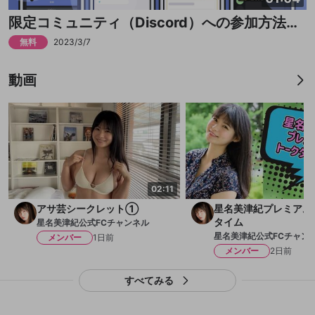
mellow-fanの
mellow-fanの
利用規約
利用規約
・
・
プライバシーポリシー
プライバシーポリシー
・
・
外部
外部
登録
外部サービスとのID連携に関する同意事項
サービスとのID連携に関する同意事項
サービスとのID連携に関する同意事項
に同意頂いた上
に同意頂いた上
閉じる
ねずみ講やマルチ商法
動画プレイリストを選択
アカウント作成
限定コミュニティ（Discord）への参加方法はこちら！
で、次にお進みください
で、次にお進みください
誤解を招く配信設定
無料
2023/3/7
あとで登録
Discordとは？
Discordに参加する
mellow-fanからのお得な情報をメールで受
ゲームの録画禁止区域の配信
け取る
動画
改造版・海賊版ソフトの配信
政治的・宗教的・人種的な内容
その他の問題
02:11
アサ芸シークレット①
星名美津紀プレミアム
タイム
星名美津紀公式FCチャンネル
星名美津紀公式FCチャン
メンバー
1日前
メンバー
2日前
すべてみる