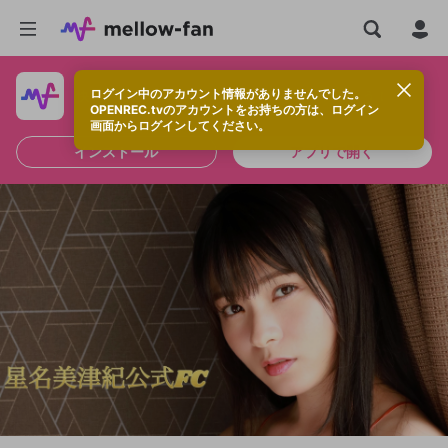
ログイン中のアカウント情報がありませんでした。
快適に視聴するなら、アプリをインストールしよう！
OPENREC.tvのアカウントをお持ちの方は、ログイン
画面からログインしてください。
インストール
アプリで開く
新規登録
OPENREC.tv アカウントは mellow-fan
OPENREC.tvアカウントはmellow-fanア
限定コミュニティ参加方法