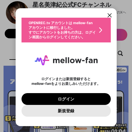
パーソナルデータの登録
アカウントに移行しました。
カウントに統合しました。
星名美津紀公式FCチャンネル
すでにアカウントをお持ちの方は、ログイ
こちらからOPENREC.tvでログイン中のア
動画プレイリストを選択
ン画面からログインしてください。
カウント情報を引き継ぐことができます。
@
hoshina_mizuki
星名美津紀公式FCチャンネルのXヘ
生年月
固定動画に設定
不適切なユーザーとして報告しま
ファンレター
OPENREC.tv アカウントは mellow-fan
サブスクシェア
@
新規登録
ログイン
すか？
年
月
アカウントに移行しました。
マイページに表示されている動画 (ライブ配信、配
認証コードの入力
すでにアカウントをお持ちの方は、ログイ
生年月は登録後に変更できません。
フォロー 1,650
信予定、アーカイブ、アップロード動画) をページ
サブスク情報
選択できるプレイリストがありません。
応援している配信者にファンレターを送ることがで
ン画面からログインしてください。
ご確認ください
のトップに1つ固定できます。動画タイトル横のメ
ログイン
プレイリストは動画の再生画面で作成で
きます。好きなデザインを選んでメッセージを書い
ニューより設定することができます。
メールアドレスで新規登録
メールアドレスでログイン
問題を選択してください
この限定コミュニティは、Discordで提供されてい
性別
きます。
たり、エールアイテムでデコレーションして、配信
メールアドレスにメールを送信しました。30分以内
パスワード再設定
ます。
者に届けましょう！
にメール記載の6桁の認証コードを入力してくださ
ホーム
動画
キャプチャ
プレイリスト
入力していただいたメールアドレ
男性
女性
その他
利用規約とプライバシーポリシーが更新されま
問題を選択してください
詳しくはこちら
※ファンレター機能は有料サービスです。
い。
または
または
ポイントが不足しています
した。 サービスを利用するには変更後の内容を
Discordアカウントをお持ちでない方
スに、パスワード再設定用URLを
セッションの有効期限が切れたた
登録したメールアドレスを入力し、送信してくださ
わいせつな表現
ブロックリストに追加しますか？
この動画の公開は終了しました
お住まいの地域
ご確認いただき、同意していただく必要があり
認証コード
い。
記載されたメールを送信しました
め、ログアウトしました
Discordとは？からDiscordにアクセス
X
X
ます。
mellowポイントの購入に進みますか？
他者を誹謗中傷する表現
のでご確認ください
0
6
ログインまたは新規登録すると
Discordアカウントを作成
mellow-fanをよりお楽しみいただけます。
キャンセル
OK
OK
0
500
著作権の侵害
Google
Google
利用規約
プレミアム会員に入会
を確認しました。
OK
いいえ
はい
mellow-fan のメールアドレス（mellow-fan.comド
この画面からDiscordに参加する
利用規約
および
プライバシーポリシー
に同意頂いた上で
ログイン
プライバシーポリシー
を確認しました。
メイン及びcs.openrec.co.jpドメイン）が受信拒否設
次にお進みください。
OK
プライバシーの侵害
ご登録いただいた情報はサービスの向上を目的
ログイン
再設定する
動画プレイリストがありません
定に含まれていないかご確認ください。
Yahoo! JAPAN
Yahoo! JAPAN
Discordは第三者が提供するコミュニティーサービスで、
として使用いたします。
報告された問題については、利用規約に違反しているか
動画プレイリストを選択
パスワードを忘れた方は
こちら
過激な暴力や自傷行為
mellow-fanとは関わりがありません。Discordに関してのお
一部サービスをご利用いただくには、生年月の
どうかをスタッフが確認します。
この機能をむやみに使
新規登録
確認しました
問い合わせにはお答えすることができません。Discordの仕
アカウントをお持ちですか？
アカウントを作成する
登録が必要です。
用することは、利用規約違反になります。
様変更により、限定コミュニティ特典の提供が終了する可能
入力
なりすまし行為
Appleでサインアップ
Appleでサインイン
動画のプレイリストを一つ選択すると、そのプレイ
ご登録いただいた情報は公開されません。
性がありますが、その際の補償は一切行いません。外部サー
リストの動画をマイページの上部にリストで表示す
ビスとのID連携に関する同意事項に同意の上、参加をお願い
閉じる
ることができます。
出会いを誘導する行為
ファンレターを作成
します。
01:04
送信