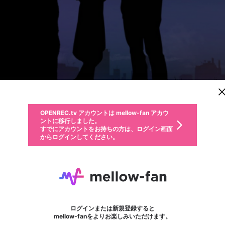
新規登録
OPENREC.tv アカウントは mellow-fan アカウ
OPENREC.tvアカウントはmellow-fanアカウン
パーソナルデータの登録
限定コミュニティ参加方法
ントに移行しました。
トに統合しました。
すでにアカウントをお持ちの方は、ログイン画面
こちらからOPENREC.tvでログイン中のアカウ
からログインしてください。
ント情報を引き継ぐことができます。
動画プレイリストを選択
生年月
固定動画に設定
不適切なユーザーとして報告します
ファンレター
サブスクシェア
OPENREC.tv アカウントは mellow-fan アカウ
@
新規登録
ログイン
か？
年
月
ントに移行しました。
マイページに表示されている動画 (ライブ配信、配信予定、ア
すでにアカウントをお持ちの方は、ログイン画面
ーカイブ、アップロード動画) をページのトップに1つ固定で
朗読劇『星降る街』 7/12 13:00
応援している配信者にファンレターを送ることができま
生年月は登録後に変更できません。
認証コードの入力
できるプレイリストがありません。プレイリストは動画の再生画面で作
からログインしてください。
きます。動画タイトル横のメニューより設定することができま
す。好きなデザインを選んでメッセージを書いたり、エ
ログイン
す。
@
hoshifuru-reading_9
ご確認ください
す。
メールアドレスで新規登録
メールアドレスでログイン
問題を選択してください
ールアイテムでデコレーションして、配信者に届けまし
性別
ょう！
メールアドレスにメールを送信しました。30分以内にメ
パスワード再設定
詳しくはこちら
この限定コミュニティは、Discordで提供されています。
入力していただいたメールアドレス
男性
女性
その他
問題を選択してください
※ファンレター機能は有料サービスです。
ール記載の6桁の認証コードを入力してください。
利用規約とプライバシーポリシーが更新されました。
または
または
ポイントが不足しています
フォロー 102
に、パスワード再設定用URLを記載
セッションの有効期限が切れたた
ファンレター
Discordアカウントをお持ちでない方
サービスを利用するには変更後の内容をご確認いただ
わいせつな表現
認証コード
検索履歴をすべて削除しますか？
ブロックリストに追加しますか？
この動画の公開は終了しました
登録したメールアドレスを入力し、送信してください。
お住まいの地域
されたメールを送信しましたのでご
め、ログアウトしました
き、同意していただく必要があります。
X
X
Discordとは？からDiscordにアクセス
mellowポイントの購入に進みますか？
他者を誹謗中傷する表現
0
6
確認ください
ログインまたは新規登録すると
Discordアカウントを作成
キャンセル
mellow-fanをよりお楽しみいただけます。
いいえ
OK
はい
OK
利用規約
を確認しました。
0
500
著作権の侵害
Google
Google
キャプチャ
プレイリスト
フォロー
フォロワー
プレミアム会員に入会
mellow-fan のメールアドレス（mellow-fan.comドメイン
OK