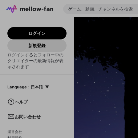
ログイン
新規登録
ログインするとフォロー中の
クリエイターの最新情報が表
示されます
Language
：
日本語
日本語
ヘルプ
English
お問い合わせ
中文(簡体)
한국어
運営会社
利用規約