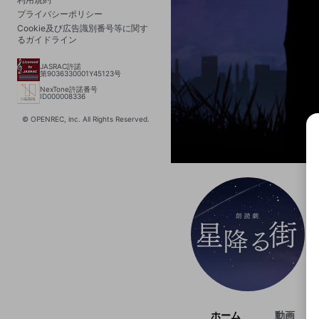
プライバシーポリシー
Cookie及び広告識別番号等に関す
るガイドライン
JASRAC許諾
第9036330001Y45123号
NexTone許諾番号
ID000008336
© OPENREC, inc. All Rights Reserved.
選択
きま
ホーム
動画