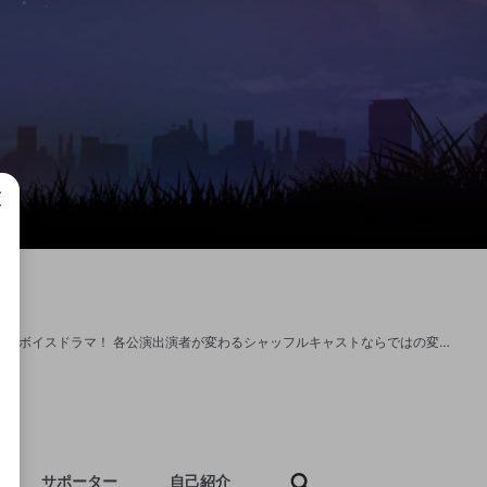
成で
朗読劇『星降る街』の生配信チャンネル。 豪華キャストでお贈りする完全新作の感動ボイスドラマ！ 各公演出演者が変わるシャッフルキャストならではの変化をお楽しみください！ １２日（火）１３：００ 和彦:竹中凌平 詩織:遠藤瑠香 洋平:山沖勇輝 裕人:佐藤弘樹 真央:栗生みな 語り:矢尾一樹 チケット 5,000円 ☆毎公演本編終了後アフタートークショーを実施。 視聴者特典 ☆抽選で5名様に出演回全員の寄せ書きサイン色紙プレゼント ☆抽選で15名様に出演回全員の非売品ブロマイドプレゼント 【あらすじ】 七夕目前、「神様が棲む」と言われる地方の街。 そこで生まれ育った和彦は、 昔から一緒に過ごした友人に突然、記憶を忘れられてしまう。 記憶喪失を疑った和彦は、 幼馴染である詩織たちと共に記憶を思い出させようとするが、一向に戻らない。 それどころか、和彦に関する記憶の喪失者はさらに増えてゆく。 和彦のまわりで一体何が起きているのかー？ 大切な誰かの悲しみを打ち消そうと起こした波紋は、 より多くの人々の悲しみを想起させ、 人間の生きる希望と喜びを浮き彫りにしてゆく。
サポーター
自己紹介