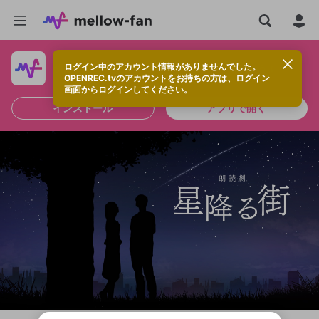
ログイン中のアカウント情報がありませんでした。
快適に視聴するなら、アプリをインストールしよう！
OPENREC.tvのアカウントをお持ちの方は、ログイン
画面からログインしてください。
インストール
アプリで開く
新規登録
OPENREC.tv アカウントは mellow-fan
OPENREC.tvアカウントはmellow-fanア
限定コミュニティ参加方法
パーソナルデータの登録
アカウントに移行しました。
カウントに統合しました。
すでにアカウントをお持ちの方は、ログイ
こちらからOPENREC.tvでログイン中のア
ン画面からログインしてください。
カウント情報を引き継ぐことができます。