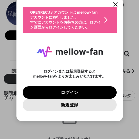
動画プレイリストを選択
生年月
朗読劇『星降る街』 7/12 19:00
固定動画に設定
不適切なユーザーとして報告しま
ファンレター
OPENREC.tv アカウントは mellow-fan
サブスクシェア
@
hoshifuru-reading_11
@
新規登録
ログイン
すか？
年
月
アカウントに移行しました。
マイページに表示されている動画 (ライブ配信、配
認証コードの入力
すでにアカウントをお持ちの方は、ログイ
生年月は登録後に変更できません。
信予定、アーカイブ、アップロード動画) をページ
選択できるプレイリストがありません。
応援している配信者にファンレターを送ることがで
ン画面からログインしてください。
ご確認ください
のトップに1つ固定できます。動画タイトル横のメ
ログイン
プレイリストは動画の再生画面で作成で
きます。好きなデザインを選んでメッセージを書い
ニューより設定することができます。
メールアドレスで新規登録
メールアドレスでログイン
問題を選択してください
フォロー 102
この限定コミュニティは、Discordで提供されてい
性別
きます。
たり、エールアイテムでデコレーションして、配信
メールアドレスにメールを送信しました。30分以内
パスワード再設定
ます。
者に届けましょう！
にメール記載の6桁の認証コードを入力してくださ
入力していただいたメールアドレ
男性
女性
その他
利用規約とプライバシーポリシーが更新されま
問題を選択してください
詳しくはこちら
※ファンレター機能は有料サービスです。
い。
または
または
ポイントが不足しています
した。 サービスを利用するには変更後の内容を
Discordアカウントをお持ちでない方
スに、パスワード再設定用URLを
セッションの有効期限が切れたた
ホーム
動画
キャプチャ
プレイリスト
登録したメールアドレスを入力し、送信してくださ
わいせつな表現
ブロックリストに追加しますか？
この動画の公開は終了しました
お住まいの地域
ご確認いただき、同意していただく必要があり
認証コード
い。
記載されたメールを送信しました
め、ログアウトしました
Discordとは？からDiscordにアクセス
X
X
ます。
mellowポイントの購入に進みますか？
他者を誹謗中傷する表現
のでご確認ください
0
6
朗読劇『星降る街』 7/12 19:00が作成したキャプチャをみる
ログインまたは新規登録すると
Discordアカウントを作成
mellow-fanをよりお楽しみいただけます。
キャンセル
OK
OK
0
500
著作権の侵害
新着
人気
Google
Google
利用規約
プレミアム会員に入会
を確認しました。
OK
いいえ
はい
mellow-fan のメールアドレス（mellow-fan.comド
この画面からDiscordに参加する
利用規約
および
プライバシーポリシー
に同意頂いた上で
ログイン
プライバシーポリシー
を確認しました。
メイン及びcs.openrec.co.jpドメイン）が受信拒否設
次にお進みください。
OK
プライバシーの侵害
ご登録いただいた情報はサービスの向上を目的
朗読劇『星降る街』 7/12 19:00のキャプ
ログイン
再設定する
動画プレイリストがありません
定に含まれていないかご確認ください。
フィルタ
Yahoo! JAPAN
Yahoo! JAPAN
Discordは第三者が提供するコミュニティーサービスで、
として使用いたします。
チャ
報告された問題については、利用規約に違反しているか
動画プレイリストを選択
パスワードを忘れた方は
こちら
過激な暴力や自傷行為
mellow-fanとは関わりがありません。Discordに関してのお
一部サービスをご利用いただくには、生年月の
どうかをスタッフが確認します。
この機能をむやみに使
新規登録
確認しました
問い合わせにはお答えすることができません。Discordの仕
アカウントをお持ちですか？
アカウントを作成する
登録が必要です。
用することは、利用規約違反になります。
様変更により、限定コミュニティ特典の提供が終了する可能
入力
なりすまし行為
Appleでサインアップ
Appleでサインイン
動画のプレイリストを一つ選択すると、そのプレイ
ご登録いただいた情報は公開されません。
性がありますが、その際の補償は一切行いません。外部サー
リストの動画をマイページの上部にリストで表示す
ビスとのID連携に関する同意事項に同意の上、参加をお願い
閉じる
ることができます。
出会いを誘導する行為
ファンレターを作成
します。
送信
mellow-fanの
mellow-fanの
利用規約
利用規約
・
・
プライバシーポリシー
プライバシーポリシー
・
・
外部
外部
登録
外部サービスとのID連携に関する同意事項
サービスとのID連携に関する同意事項
サービスとのID連携に関する同意事項
に同意頂いた上
に同意頂いた上
閉じる
ねずみ講やマルチ商法
動画プレイリストを選択
アカウント作成
で、次にお進みください
で、次にお進みください
キャプチャがありません