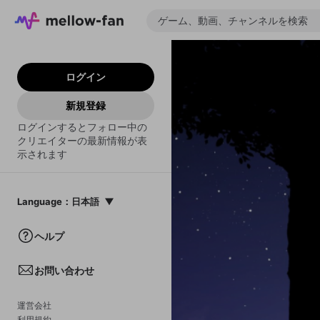
ログイン
新規登録
ログインするとフォロー中の
クリエイターの最新情報が表
示されます
Language
：
日本語
日本語
ヘルプ
English
お問い合わせ
中文(簡体)
한국어
運営会社
利用規約