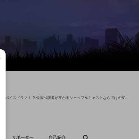
成で
朗読劇『星降る街』の生配信チャンネル。 豪華キャストでお贈りする完全新作の感動ボイスドラマ！ 各公演出演者が変わるシャッフルキャストならではの変化をお楽しみください！ ７日（火）１９：００ 出演キャスト 和彦:久下恭平 詩織:遠藤瑠香 洋平:吉田翔吾 裕人:栗原大河 真央:遠藤三貴 語り:佐藤弘樹 チケット 5,000円 ☆毎公演本編終了後アフタートークショーを実施。 視聴者特典 ☆抽選で5名様に出演回全員の寄せ書きサイン色紙プレゼント ☆抽選で15名様に出演回全員の非売品ブロマイドプレゼント 【あらすじ】 七夕目前、「神様が棲む」と言われる地方の街。 そこで生まれ育った和彦は、 昔から一緒に過ごした友人に突然、記憶を忘れられてしまう。 記憶喪失を疑った和彦は、 幼馴染である詩織たちと共に記憶を思い出させようとするが、一向に戻らない。 それどころか、和彦に関する記憶の喪失者はさらに増えてゆく。 和彦のまわりで一体何が起きているのかー？ 大切な誰かの悲しみを打ち消そうと起こした波紋は、 より多くの人々の悲しみを想起させ、 人間の生きる希望と喜びを浮き彫りにしてゆく。
サポーター
自己紹介