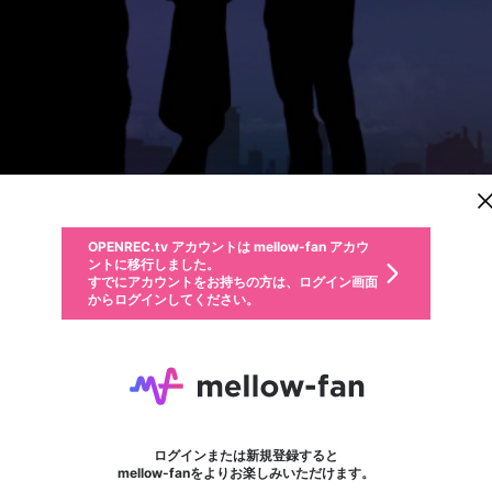
新規登録
OPENREC.tv アカウントは mellow-fan アカウ
OPENREC.tvアカウントはmellow-fanアカウン
投稿を作成
パーソナルデータの登録
限定コミュニティ参加方法
ントに移行しました。
トに統合しました。
すでにアカウントをお持ちの方は、ログイン画面
こちらからOPENREC.tvでログイン中のアカウ
からログインしてください。
ント情報を引き継ぐことができます。
動画プレイリストを選択
全体公開
生年月
固定動画に設定
不適切なユーザーとして報告します
ファンレター
サブスクシェア
全体公開
OPENREC.tv アカウントは mellow-fan アカウ
@
新規登録
ログイン
か？
年
月
0
50
ントに移行しました。
マイページに表示されている動画 (ライブ配信、配信予定、ア
すでにアカウントをお持ちの方は、ログイン画面
ーカイブ、アップロード動画) をページのトップに1つ固定で
朗読劇 『星降る街』 7/7 19:00
応援している配信者にファンレターを送ることができま
プラン1「視聴チケット」以上
生年月は登録後に変更できません。
認証コードの入力
できるプレイリストがありません。プレイリストは動画の再生画面で作
からログインしてください。
きます。動画タイトル横のメニューより設定することができま
す。好きなデザインを選んでメッセージを書いたり、エ
ログイン
す。
@
hoshifuru-reading_1
ご確認ください
す。
メールアドレスで新規登録
メールアドレスでログイン
問題を選択してください
ールアイテムでデコレーションして、配信者に届けまし
性別
ょう！
メールアドレスにメールを送信しました。30分以内にメ
パスワード再設定
詳しくはこちら
この限定コミュニティは、Discordで提供されています。
入力していただいたメールアドレス
男性
女性
その他
問題を選択してください
※ファンレター機能は有料サービスです。
ール記載の6桁の認証コードを入力してください。
この投稿を固定しますか？
利用規約とプライバシーポリシーが更新されました。
サブスクに入会するとこのコンテン
または
または
ポイントが不足しています
投稿を削除しますか？
フォロー 179
に、パスワード再設定用URLを記載
セッションの有効期限が切れたた
ファンレター
Discordアカウントをお持ちでない方
サービスを利用するには変更後の内容をご確認いただ
わいせつな表現
0
250
認証コード
ツを表示することができます。サブ
検索履歴をすべて削除しますか？
ブロックリストに追加しますか？
この動画の公開は終了しました
登録したメールアドレスを入力し、送信してください。
お住まいの地域
されたメールを送信しましたのでご
め、ログアウトしました
き、同意していただく必要があります。
X
X
今固定している投稿は解除され、この投稿を固定しま
Discordとは？からDiscordにアクセス
スク情報ページに進みますか？
投稿を削除すると、元に戻すことはできません。
mellowポイントの購入に進みますか？
他者を誹謗中傷する表現
0
6
す。
確認ください
ログインまたは新規登録すると
Discordアカウントを作成
キャンセル
mellow-fanをよりお楽しみいただけます。
いいえ
OK
はい
OK
利用規約
を確認しました。
0
500
著作権の侵害
Google
Google
キャプチャ
プレイリスト
フォロー
フォロワー
プレミアム会員に入会
mellow-fan のメールアドレス（mellow-fan.comドメイン
OK