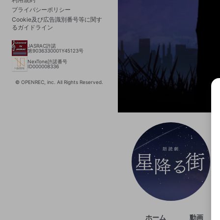
プライバシーポリシー
Cookie及び広告識別番号等に関す
るガイドライン
JASRAC許諾
第9036330001Y45123号
NexTone許諾番号
ID000008336
© OPENREC, inc. All Rights Reserved.
選択
きま
ホーム
動画