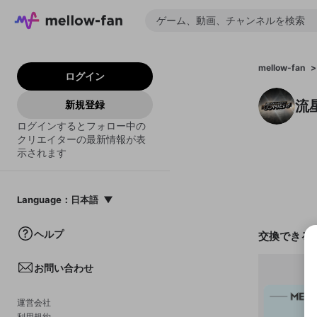
mellow-fan
>
ログイン
流
新規登録
ログインするとフォロー中の
クリエイターの最新情報が表
示されます
Language
：
日本語
日本語
ヘルプ
交換できる
English
お問い合わせ
中文(簡体)
한국어
運営会社
利用規約