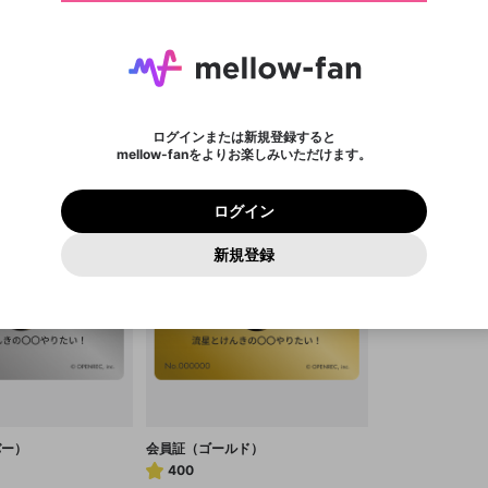
ご確認ください
メールアドレスで新規登録
メールアドレスでログイン
問題を選択してください
りエールを送ると獲得できます。
性別
メールアドレスにメールを送信しました。30分以内にメ
パスワード再設定
詳しくはこちら
この限定コミュニティは、Discordで提供されています。
詳しくはこちら
入力していただいたメールアドレス
男性
女性
その他
問題を選択してください
ール記載の6桁の認証コードを入力してください。
利用規約とプライバシーポリシーが更新されました。
または
または
ポイントが不足しています
に、パスワード再設定用URLを記載
セッションの有効期限が切れたた
Discordアカウントをお持ちでない方
サービスを利用するには変更後の内容をご確認いただ
わいせつな表現
認証コード
検索履歴をすべて削除しますか？
登録したメールアドレスを入力し、送信してください。
お住まいの地域
されたメールを送信しましたのでご
め、ログアウトしました
き、同意していただく必要があります。
X
X
Discordとは？からDiscordにアクセス
mellowポイントの購入に進みますか？
他者を誹謗中傷する表現
0
6
確認ください
ログインまたは新規登録すると
色）
会員証（淡紫色）
会員証（青色）
Discordアカウントを作成
mellow-fanをよりお楽しみいただけます。
いいえ
はい
利用規約
を確認しました。
0
500
著作権の侵害
Google
Google
プレミアム会員に入会
mellow-fan のメールアドレス（mellow-fan.comドメイン
100
200
OK
いいえ
はい
利用規約
および
プライバシーポリシー
に同意頂いた上で次にお
この画面からDiscordに参加する
プライバシーポリシー
を確認しました。
及びcs.openrec.co.jpドメイン）が受信拒否設定に含まれて
ログイン
進みください。
OK
プライバシーの侵害
ご登録いただいた情報はサービスの向上を目的として
再設定する
いないかご確認ください。
ログイン
Yahoo! JAPAN
Yahoo! JAPAN
使用いたします。
Discordは第三者が提供するコミュニティーサービスで、mellow-
報告された問題については、利用規約に違反しているかどうか
パスワードを忘れた方は
こちら
過激な暴力や自傷行為
確認しました
fanとは関わりがありません。Discordに関してのお問い合わせには
一部サービスをご利用いただくには、生年月の登録が
をスタッフが確認します。
この機能をむやみに使用すること
新規登録
お答えすることができません。Discordの仕様変更により、限定コ
アカウントをお持ちですか？
アカウントを作成する
入力
必要です。
は、利用規約違反になります。
Appleでサインアップ
Appleでサインイン
ミュニティ特典の提供が終了する可能性がありますが、その際の補
なりすまし行為
ご登録いただいた情報は公開されません。
償は一切行いません。外部サービスとのID連携に関する同意事項に
同意の上、参加をお願いします。
出会いを誘導する行為
閉じる
閉じる
送信
mellow-fanの
mellow-fanの
利用規約
利用規約
・
・
プライバシーポリシー
プライバシーポリシー
・
・
外部サービ
外部サービ
外部サービスとのID連携に関する同意事項
登録
スとのID連携に関する同意事項
スとのID連携に関する同意事項
に同意頂いた上で、次にお進み
に同意頂いた上で、次にお進み
ねずみ講やマルチ商法
アカウント作成
ください
ください
Discordとは？
Discordに参加する
誤解を招く配信設定
あとで登録
mellow-fanからのお得な情報をメールで受け取
ゲームの録画禁止区域の配信
る
バー）
会員証（ゴールド）
400
改造版・海賊版ソフトの配信