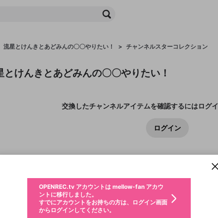
流星とけんきとあどみんの〇〇やりたい！
>
チャンネルスターコレクション
星とけんきとあどみんの〇〇やりたい！
交換したチャンネルアイテムを確認するにはログ
ログイン
新規登録
OPENREC.tv アカウントは mellow-fan アカウ
OPENREC.tvアカウントはmellow-fanアカウン
パーソナルデータの登録
限定コミュニティ参加方法
ントに移行しました。
トに統合しました。
すでにアカウントをお持ちの方は、ログイン画面
こちらからOPENREC.tvでログイン中のアカウ
チャンネルアイテム
からログインしてください。
ント情報を引き継ぐことができます。
生年月
不適切なユーザーとして報告します
チャンネルスターコレクション
サブスクシェア
OPENREC.tv アカウントは mellow-fan アカウ
@
新規登録
ログイン
か？
年
月
ントに移行しました。
すでにアカウントをお持ちの方は、ログイン画面
生年月は登録後に変更できません。
認証コードの入力
チャンネルスターでチャンネル限定の会員証やアイテム
からログインしてください。
ログイン
と交換しよう！チャンネルスターはサブスクに入会した