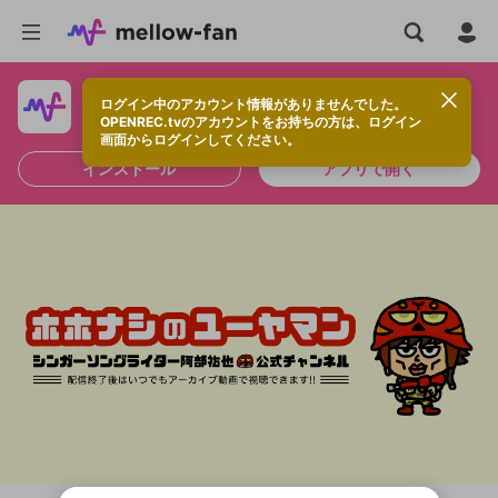
ログイン中のアカウント情報がありませんでした。
快適に視聴するなら、アプリをインストールしよう！
OPENREC.tvのアカウントをお持ちの方は、ログイン
画面からログインしてください。
インストール
アプリで開く
新規登録
OPENREC.tv アカウントは mellow-fan
OPENREC.tvアカウントはmellow-fanア
限定コミュニティ参加方法
パーソナルデータの登録
アカウントに移行しました。
カウントに統合しました。
すでにアカウントをお持ちの方は、ログイ
こちらからOPENREC.tvでログイン中のア
ン画面からログインしてください。
カウント情報を引き継ぐことができます。