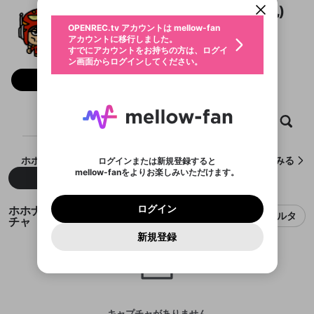
動画プレイリストを選択
生年月
ホホナシのユーヤマン(阿部祐也)
固定動画に設定
不適切なユーザーとして報告しま
ファンレター
OPENREC.tv アカウントは mellow-fan
サブスクシェア
@
hohonashi_yuyaman
@
新規登録
ログイン
すか？
年
月
アカウントに移行しました。
ホホナシのユーヤマン(阿部祐也)のXヘ
マイページに表示されている動画 (ライブ配信、配
認証コードの入力
すでにアカウントをお持ちの方は、ログイ
生年月は登録後に変更できません。
信予定、アーカイブ、アップロード動画) をページ
選択できるプレイリストがありません。
応援している配信者にファンレターを送ることがで
ン画面からログインしてください。
ご確認ください
のトップに1つ固定できます。動画タイトル横のメ
ログイン
プレイリストは動画の再生画面で作成で
きます。好きなデザインを選んでメッセージを書い
ニューより設定することができます。
メールアドレスで新規登録
メールアドレスでログイン
問題を選択してください
フォロー 106
この限定コミュニティは、Discordで提供されてい
性別
きます。
たり、エールアイテムでデコレーションして、配信
メールアドレスにメールを送信しました。30分以内
パスワード再設定
ます。
者に届けましょう！
にメール記載の6桁の認証コードを入力してくださ
入力していただいたメールアドレ
男性
女性
その他
利用規約とプライバシーポリシーが更新されま
問題を選択してください
詳しくはこちら
※ファンレター機能は有料サービスです。
い。
または
または
ポイントが不足しています
した。 サービスを利用するには変更後の内容を
Discordアカウントをお持ちでない方
スに、パスワード再設定用URLを
セッションの有効期限が切れたた
ホーム
動画
キャプチャ
プレイリスト
登録したメールアドレスを入力し、送信してくださ
わいせつな表現
ブロックリストに追加しますか？
この動画の公開は終了しました
お住まいの地域
ご確認いただき、同意していただく必要があり
認証コード
い。
記載されたメールを送信しました
め、ログアウトしました
Discordとは？からDiscordにアクセス
X
X
ます。
mellowポイントの購入に進みますか？
他者を誹謗中傷する表現
のでご確認ください
0
6
ホホナシのユーヤマン(阿部祐也)が作成したキャプチャをみる
ログインまたは新規登録すると
Discordアカウントを作成
mellow-fanをよりお楽しみいただけます。
キャンセル
OK
OK
0
500
著作権の侵害
新着
人気
Google
Google
利用規約
プレミアム会員に入会
を確認しました。
OK
いいえ
はい
mellow-fan のメールアドレス（mellow-fan.comド
この画面からDiscordに参加する
利用規約
および
プライバシーポリシー
に同意頂いた上で
ログイン
プライバシーポリシー
を確認しました。
メイン及びcs.openrec.co.jpドメイン）が受信拒否設
次にお進みください。
OK
プライバシーの侵害
ご登録いただいた情報はサービスの向上を目的
ホホナシのユーヤマン(阿部祐也)のキャプ
ログイン
再設定する
動画プレイリストがありません
定に含まれていないかご確認ください。
フィルタ
Yahoo! JAPAN
Yahoo! JAPAN
Discordは第三者が提供するコミュニティーサービスで、
として使用いたします。
チャ
報告された問題については、利用規約に違反しているか
動画プレイリストを選択
パスワードを忘れた方は
こちら
過激な暴力や自傷行為
mellow-fanとは関わりがありません。Discordに関してのお
一部サービスをご利用いただくには、生年月の
どうかをスタッフが確認します。
この機能をむやみに使
新規登録
確認しました
問い合わせにはお答えすることができません。Discordの仕
アカウントをお持ちですか？
アカウントを作成する
登録が必要です。
用することは、利用規約違反になります。
様変更により、限定コミュニティ特典の提供が終了する可能
入力
なりすまし行為
Appleでサインアップ
Appleでサインイン
動画のプレイリストを一つ選択すると、そのプレイ
ご登録いただいた情報は公開されません。
性がありますが、その際の補償は一切行いません。外部サー
リストの動画をマイページの上部にリストで表示す
ビスとのID連携に関する同意事項に同意の上、参加をお願い
閉じる
ることができます。
出会いを誘導する行為
ファンレターを作成
します。
送信
mellow-fanの
mellow-fanの
利用規約
利用規約
・
・
プライバシーポリシー
プライバシーポリシー
・
・
外部
外部
登録
外部サービスとのID連携に関する同意事項
サービスとのID連携に関する同意事項
サービスとのID連携に関する同意事項
に同意頂いた上
に同意頂いた上
閉じる
ねずみ講やマルチ商法
動画プレイリストを選択
アカウント作成
で、次にお進みください
で、次にお進みください
キャプチャがありません