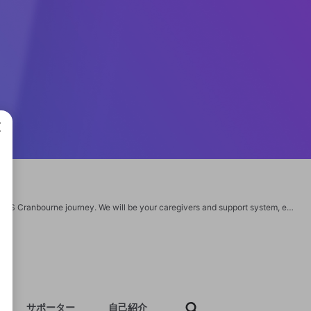
成で
Make room for great care and support from our team at Nexa Care during your NDIS Cranbourne journey. We will be your caregivers and support system, ensuring that you have access to all of the resources you require to foster personal growth and fulfill your developmental objectives. Read more at- https://nexa-care.com.au/ndis-provider-cranbourne/
サポーター
自己紹介