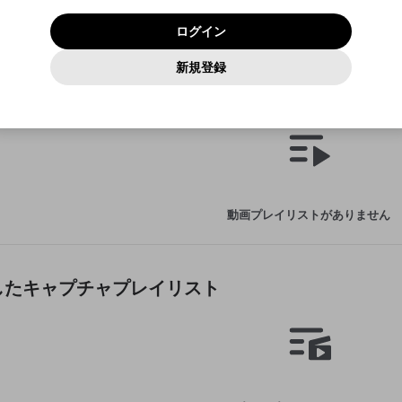
いいえ
はい
利用規約
および
プライバシーポリシー
に同意頂いた上で次にお
この画面からDiscordに参加する
プライバシーポリシー
を確認しました。
及びcs.openrec.co.jpドメイン）が受信拒否設定に含まれて
ログイン
進みください。
OK
プライバシーの侵害
ご登録いただいた情報はサービスの向上を目的として
動画プレイリストがありません
再設定する
いないかご確認ください。
ログイン
Yahoo! JAPAN
Yahoo! JAPAN
使用いたします。
Discordは第三者が提供するコミュニティーサービスで、mellow-
報告された問題については、利用規約に違反しているかどうか
動画
キャプチャ
パスワードを忘れた方は
こちら
過激な暴力や自傷行為
確認しました
fanとは関わりがありません。Discordに関してのお問い合わせには
一部サービスをご利用いただくには、生年月の登録が
をスタッフが確認します。
この機能をむやみに使用すること
新規登録
動画プレイリストを選択
お答えすることができません。Discordの仕様変更により、限定コ
アカウントをお持ちですか？
アカウントを作成する
入力
必要です。
は、利用規約違反になります。
Appleでサインアップ
Appleでサインイン
ミュニティ特典の提供が終了する可能性がありますが、その際の補
なりすまし行為
作成した動画プレイリスト
ご登録いただいた情報は公開されません。
償は一切行いません。外部サービスとのID連携に関する同意事項に
動画のプレイリストを一つ選択すると、そのプレイリストの動
同意の上、参加をお願いします。
出会いを誘導する行為
閉じる
画をマイページの上部にリストで表示することができます。
ファンレターを作成
送信
mellow-fanの
mellow-fanの
利用規約
利用規約
・
・
プライバシーポリシー
プライバシーポリシー
・
・
外部サービ
外部サービ
外部サービスとのID連携に関する同意事項
登録
スとのID連携に関する同意事項
スとのID連携に関する同意事項
に同意頂いた上で、次にお進み
に同意頂いた上で、次にお進み
閉じる
ねずみ講やマルチ商法
アカウント作成
動画プレイリストを選択
ください
ください
Discordとは？
Discordに参加する
誤解を招く配信設定
あとで登録
mellow-fanからのお得な情報をメールで受け取
動画プレイリストがありません
ゲームの録画禁止区域の配信
る
改造版・海賊版ソフトの配信
政治的・宗教的・人種的な内容
作成したキャプチャプレイリスト
その他の問題