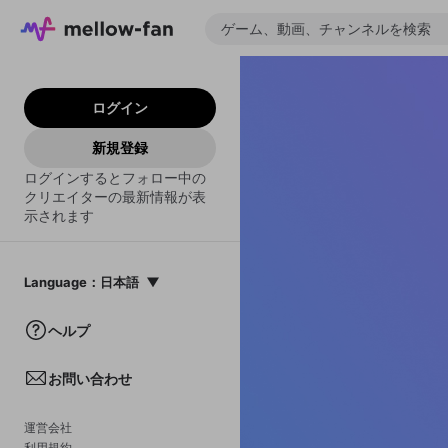
ログイン
新規登録
ログインするとフォロー中の
クリエイターの最新情報が表
示されます
Language
：
日本語
日本語
ヘルプ
English
お問い合わせ
中文(簡体)
한국어
運営会社
利用規約