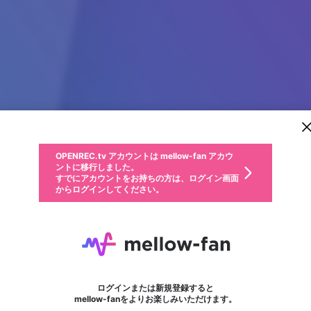
新規登録
OPENREC.tv アカウントは mellow-fan アカウ
OPENREC.tvアカウントはmellow-fanアカウン
パーソナルデータの登録
限定コミュニティ参加方法
ントに移行しました。
トに統合しました。
すでにアカウントをお持ちの方は、ログイン画面
こちらからOPENREC.tvでログイン中のアカウ
からログインしてください。
ント情報を引き継ぐことができます。
動画プレイリストを選択
生年月
固定動画に設定
不適切なユーザーとして報告します
ファンレター
サブスクシェア
OPENREC.tv アカウントは mellow-fan アカウ
@
新規登録
ログイン
か？
年
月
ントに移行しました。
マイページに表示されている動画 (ライブ配信、配信予定、ア
すでにアカウントをお持ちの方は、ログイン画面
ーカイブ、アップロード動画) をページのトップに1つ固定で
Nexa Care
応援している配信者にファンレターを送ることができま
生年月は登録後に変更できません。
認証コードの入力
できるプレイリストがありません。プレイリストは動画の再生画面で作
からログインしてください。
きます。動画タイトル横のメニューより設定することができま
す。好きなデザインを選んでメッセージを書いたり、エ
ログイン
す。
ご確認ください
す。
メールアドレスで新規登録
メールアドレスでログイン
問題を選択してください
ールアイテムでデコレーションして、配信者に届けまし
性別
ょう！
メールアドレスにメールを送信しました。30分以内にメ
パスワード再設定
詳しくはこちら
この限定コミュニティは、Discordで提供されています。
入力していただいたメールアドレス
男性
女性
その他
問題を選択してください
※ファンレター機能は有料サービスです。
ール記載の6桁の認証コードを入力してください。
フォロー
利用規約とプライバシーポリシーが更新されました。
または
または
ポイントが不足しています
に、パスワード再設定用URLを記載
セッションの有効期限が切れたた
Discordアカウントをお持ちでない方
サービスを利用するには変更後の内容をご確認いただ
わいせつな表現
認証コード
検索履歴をすべて削除しますか？
ブロックリストに追加しますか？
この動画の公開は終了しました
登録したメールアドレスを入力し、送信してください。
お住まいの地域
されたメールを送信しましたのでご
め、ログアウトしました
き、同意していただく必要があります。
X
X
Discordとは？からDiscordにアクセス
mellowポイントの購入に進みますか？
他者を誹謗中傷する表現
0
6
確認ください
ログインまたは新規登録すると
Discordアカウントを作成
キャンセル
mellow-fanをよりお楽しみいただけます。
いいえ
OK
はい
OK
利用規約
を確認しました。
0
500
著作権の侵害
Google
Google
キャプチャ
プレイリスト
フォロー
フォロワー
プレミアム会員に入会
mellow-fan のメールアドレス（mellow-fan.comドメイン
OK