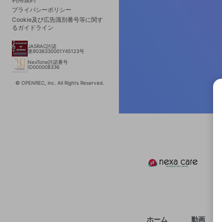
プライバシーポリシー
Cookie及び広告識別番号等に関す
るガイドライン
JASRAC許諾
第9036330001Y45123号
NexTone許諾番号
ID000008336
© OPENREC, inc. All Rights Reserved.
選択
きま
ホーム
動画